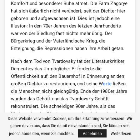
Komfort und besonderer Ruhe atmet. Die Farm Zagorye
hat sich äußerlich nicht verändert, seit der Dichter hier
geboren und aufgewachsen ist. Dies ist jedoch eine
Illusion: In den 70er Jahren des letzten Jahrhunderts
war von der Siedlung fast nichts mehr übrig. Der
Bürgerkrieg und der Vaterländische Krieg, die
Enteignung, die Repressionen haben ihre Arbeit getan.
Nach dem Tod von Tvardovsky tat der Literaturkritiker
Dementiev das Unmögliche: Er forderte die
Öffentlichkeit auf, den Bauernhof in Erinnerung an den
großen Dichter zu restaurieren, und seine W
orte
ließen
die Menschen nicht gleichgültig. Ende der 1980er Jahre
wurden das Gehöft und das Tvardovsky-Gehöft
rekonstruiert. Die schneidigen 90er Jahre, als das
Wertesystem im Staat zusammenbrach, konnten dem
Diese Website verwendet Cookies, um Ihre Erfahrung zu verbessern. Wir
neuen Museumskomplex nichts anhaben.
gehen davon aus, dass Sie damit einverstanden sind, Sie können sich
jedoch abmelden, wenn Sie möchten.
Annehmen
Weiterlesen
Nach und nach gelang es den Historikern, das Haus und