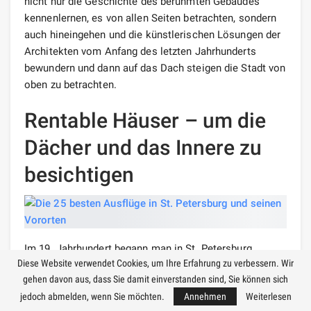
nicht nur die Geschichte des berühmten Gebäudes
kennenlernen, es von allen Seiten betrachten, sondern
auch hineingehen und die künstlerischen Lösungen der
Architekten vom Anfang des letzten Jahrhunderts
bewundern und dann auf das Dach steigen die Stadt von
oben zu betrachten.
Rentable Häuser – um die
Dächer und das Innere zu
besichtigen
Im 19. Jahrhundert begann man in St. Petersburg
Diese Website verwendet Cookies, um Ihre Erfahrung zu verbessern. Wir
Wohnhäuser zu bauen. Gebildete, intelligente,
gehen davon aus, dass Sie damit einverstanden sind, Sie können sich
wohlhabende Menschen wurden oft Bewohner solcher
jedoch abmelden, wenn Sie möchten.
Annehmen
Weiterlesen
Häuser, die einen ausgezeichneten Geschmack und die