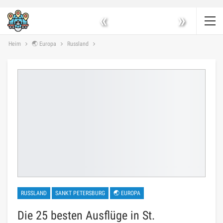
«
»
Heim
🌏 Europa
Russland
RUSSLAND
SANKT PETERSBURG
🌏 EUROPA
Die 25 besten Ausflüge in St.