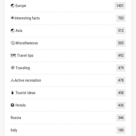
🌏 Europe
1401
🌟Interesting facts
703
🌏 Asia
512
🤔 Miscellaneous
505
🗺 Travel tips
492
🧭 Traveling
479
🚴Active recreation
478
🧳 Tourist ideas
458
🏨 Hotels
436
Russia
346
Italy
180