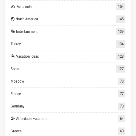
✍ For a note
154
🌏 North America
145
🎭 Entertainment
139
Turkey
134
🏝 Vacation ideas
128
Spain
127
Moscow
78
France
77
Germany
70
🏖 Affordable vacation
64
Greece
60