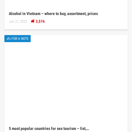
Alcohol in Vietnam – where to buy, assortment, prices
Jun 27, 2022
3,576
✍ FOR A NOTE
5 most popular countries for sex tourism – list,…