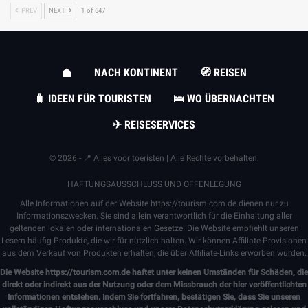
PREV
NEXT
1 of 647
NACH KONTINENT
🧭 REISEN
🧳 IDEEN FÜR TOURISTEN
🛌 WO ÜBERNACHTEN
✈ REISESERVICES
© 2026 - 📍 Alles voor toeristen | Alle Rechte vorbehalten.
HAFTUNGSAUSSCHLUSS UND OFFENLEGUNG
Alle Informationen auf der Website
https://tourism.com.de
dienen nur zu
Informationszwecken. Sie sind allein verantwortlich für die Einhaltung aller
geltenden lokalen oder internationalen Gesetze. Die Website empfiehlt unseren
Lesern häufig Produkte, die wir für nützlich halten. Wir können Affiliate-Provisionen
aus dem Verkauf von Produkten erhalten, die über Affiliate-Links erworben wurden.
Die Website
https://tourism.com.de
haftet unter keinen Umständen für Schäden, die
direkt oder indirekt aus der Nutzung oder dem Missbrauch der hier veröffentlichten
Informationen entstehen. Indem Sie fortfahren, bestätigen Sie, dass Sie unseren