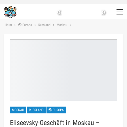
«
»
Heim
🌏 Europa
Russland
Moskau
MOSKAU
RUSSLAND
🌏 EUROPA
Eliseevsky-Geschäft in Moskau –