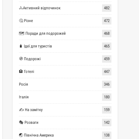
🚴Активний відпочинок
482
🤔 Різне
472
🗺 Поради для подорожей
468
🧳 Ідеї для туристів
465
🧭 Подорожі
459
🏨 Готелі
447
Росія
346
Італія
180
✍ На замітку
159
🎭 Розваги
142
🌏 Північна Америка
138