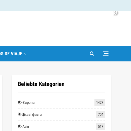
»
S DE VIAJE
Beliebte Kategorien
🌏 Європа
1427
🌟Цікаві факти
704
🌏 Азія
517