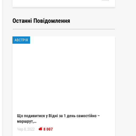
Останні Повідомлення
АВСТРІЯ
Що подивитися у Відні за 1 день самостійно –
маршрут,…
Чер 8, 2022
8 007