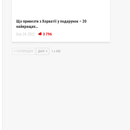
Що привезти з Хорватії у подарунок – 20
найкращих…
Бер 24, 2022
3 796
ПОПЕРЕДНЯ
ДАЛІ
1 з 650