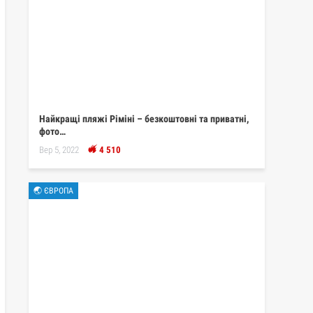
Найкращі пляжі Ріміні – безкоштовні та приватні,
фото…
Вер 5, 2022
4 510
🌏 ЄВРОПА