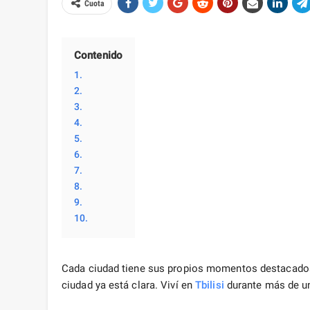
Cuota
Contenido
1.
2.
3.
4.
5.
6.
7.
8.
9.
10.
Cada ciudad tiene sus propios momentos destacados de
ciudad ya está clara. Viví en
Tbilisi
durante más de un