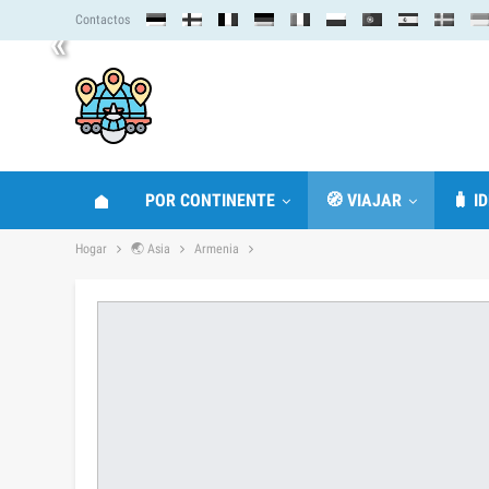
Contactos
«
POR CONTINENTE
🧭 VIAJAR
🧳 I
Hogar
🌏 Asia
Armenia