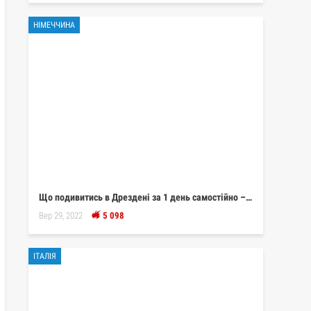
НІМЕЧЧИНА
Що подивитись в Дрездені за 1 день самостійно –…
Вер 29, 2022
5 098
ІТАЛІЯ