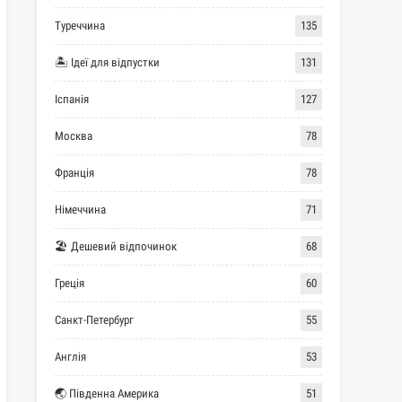
Туреччина
135
🏝 Ідеї для відпустки
131
Іспанія
127
Москва
78
Франція
78
Німеччина
71
🏖 Дешевий відпочинок
68
Греція
60
Санкт-Петербург
55
Англія
53
🌏 Південна Америка
51