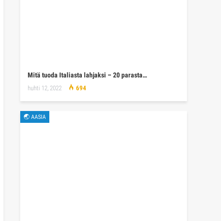
Mitä tuoda Italiasta lahjaksi – 20 parasta…
huhti 12, 2022
694
🌏 AASIA