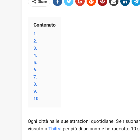
Share
Contenuto
1.
2.
3.
4.
5.
6.
7.
8.
9.
10.
Ogni città ha le sue attrazioni quotidiane. Se risuonano
vissuto a
Tbilisi
per più di un anno e ho raccolto 10 s