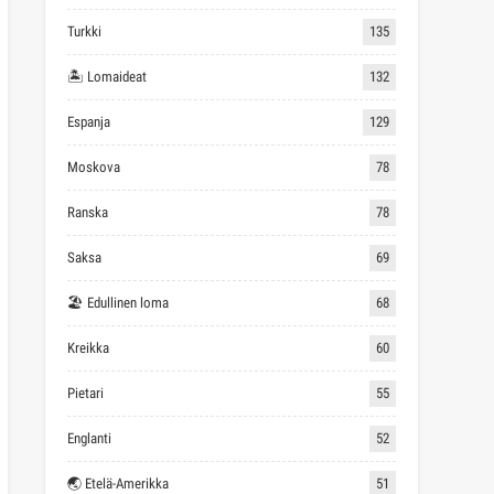
Turkki
135
🏝 Lomaideat
132
Espanja
129
Moskova
78
Ranska
78
Saksa
69
🏖 Edullinen loma
68
Kreikka
60
Pietari
55
Englanti
52
🌏 Etelä-Amerikka
51