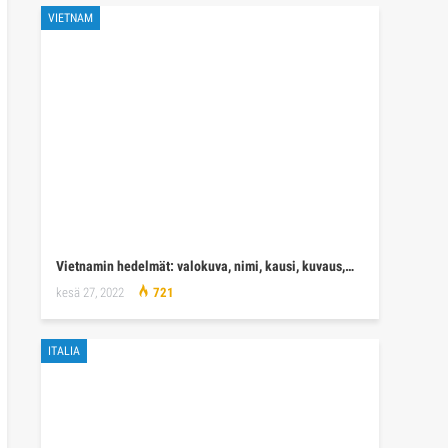
VIETNAM
Vietnamin hedelmät: valokuva, nimi, kausi, kuvaus,…
kesä 27, 2022
721
ITALIA