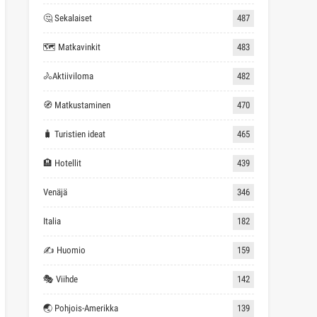
🤔 Sekalaiset
487
🗺 Matkavinkit
483
🚴Aktiiviloma
482
🧭 Matkustaminen
470
🧳 Turistien ideat
465
🏨 Hotellit
439
Venäjä
346
Italia
182
✍ Huomio
159
🎭 Viihde
142
🌏 Pohjois-Amerikka
139