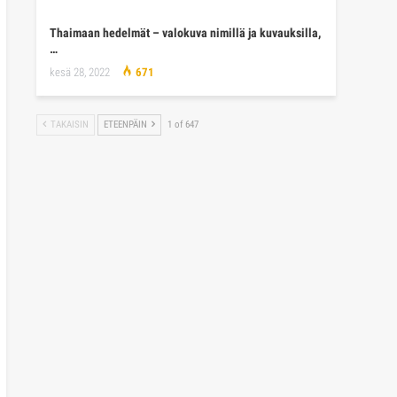
Thaimaan hedelmät – valokuva nimillä ja kuvauksilla,
…
kesä 28, 2022
671
TAKAISIN
ETEENPÄIN
1 of 647