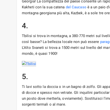
Georgia! La compattezza del paese consente un rapid
Kakheti con la sua catena
del Caucaso
è a un paio d'
montagna georgiana più alta, Kazbek, è a sole tre ore
4.
Tbilisi si trova in montagna, a 380-770 metri sul li
così basse? La bellezza locale non può essere
parag
L'Alto Svaneti si trova a 1500 metri sul livello del m
mondo, è quasi 1900!
5.
Ti lavi sotto la doccia o in un bagno di zolfo. Gli ap
di docce e spesso non vetrate. Gli inquilini particol
un posto dove metterla, ovviamente). Sostituisci l'im
sorgenti termali o al mare.