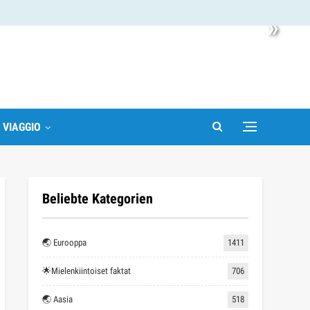
»
I VIAGGIO
Beliebte Kategorien
🌏 Eurooppa
1411
🌟Mielenkiintoiset faktat
706
🌏 Aasia
518