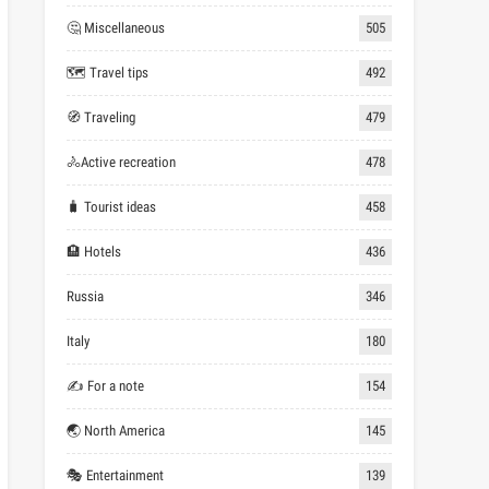
🤔 Miscellaneous
505
🗺 Travel tips
492
🧭 Traveling
479
🚴Active recreation
478
🧳 Tourist ideas
458
🏨 Hotels
436
Russia
346
Italy
180
✍ For a note
154
🌏 North America
145
🎭 Entertainment
139