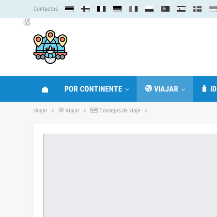
Contactos
«
POR CONTINENTE
🧭 VIAJAR
🧳 I
Hogar
🧭 Viajar
🗺 Consejos de viaje