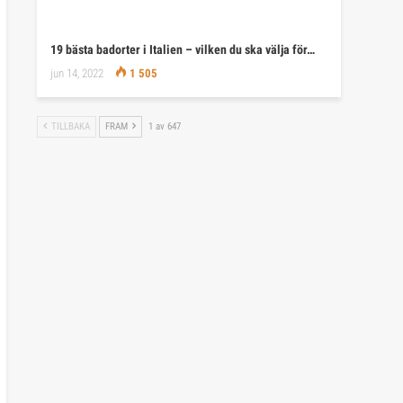
19 bästa badorter i Italien – vilken du ska välja för…
jun 14, 2022
1 505
TILLBAKA
FRAM
1 av 647