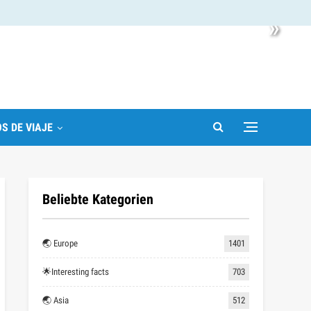
»
S DE VIAJE
Beliebte Kategorien
🌏 Europe
1401
🌟Interesting facts
703
🌏 Asia
512