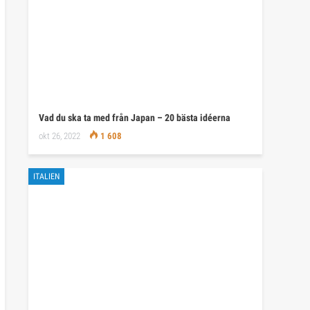
Vad du ska ta med från Japan – 20 bästa idéerna
okt 26, 2022
1 608
ITALIEN