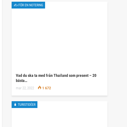
✍ FÖR EN NOTERING
Vad du ska ta med från Thailand som present – 20
bästa…
mar 22, 2022
1 672
🧳 TURISTIDÉER