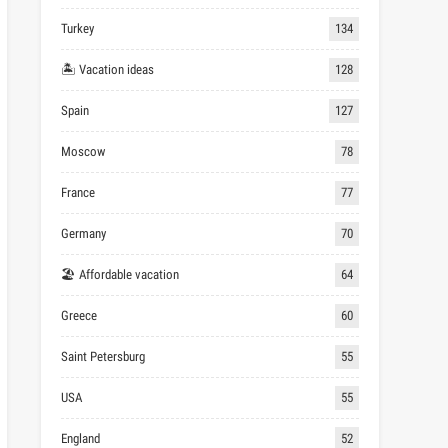
Turkey
134
🏝 Vacation ideas
128
Spain
127
Moscow
78
France
77
Germany
70
🏖 Affordable vacation
64
Greece
60
Saint Petersburg
55
USA
55
England
52