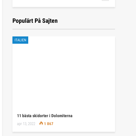
Populärt På Sajten
ITALIEN
11 bästa skidorter i Dolomiterna
apr 13, 2022
1 867