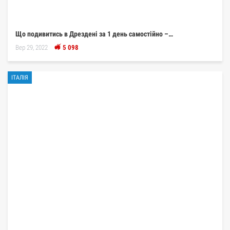
Що подивитись в Дрездені за 1 день самостійно –…
Вер 29, 2022
5 098
ІТАЛІЯ