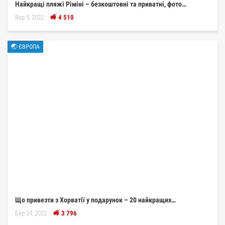
Найкращі пляжі Ріміні – безкоштовні та приватні, фото…
Вер 5, 2022
4 510
🌏 ЄВРОПА
Що привезти з Хорватії у подарунок – 20 найкращих…
Бер 24, 2022
3 796