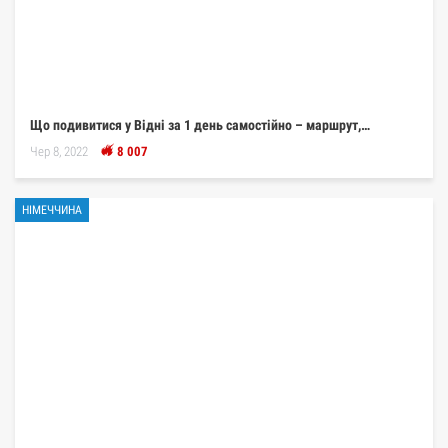
Що подивитися у Відні за 1 день самостійно – маршрут,…
Чер 8, 2022
8 007
НІМЕЧЧИНА