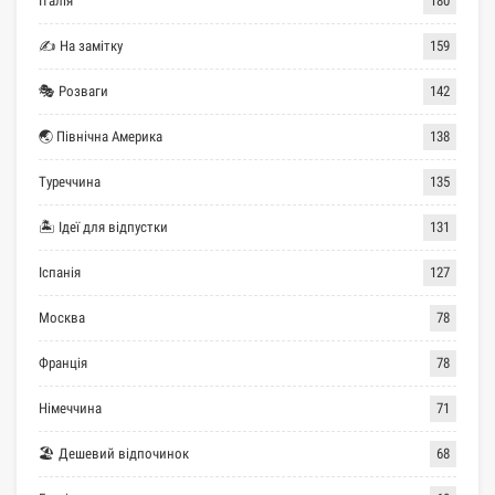
Італія
180
✍ На замітку
159
🎭 Розваги
142
🌏 Північна Америка
138
Туреччина
135
🏝 Ідеї для відпустки
131
Іспанія
127
Москва
78
Франція
78
Німеччина
71
🏖 Дешевий відпочинок
68