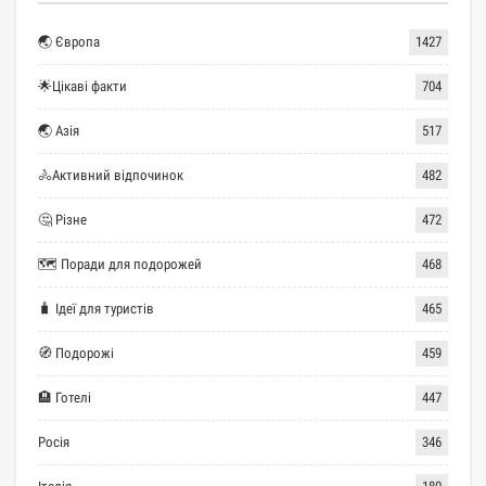
🌏 Європа
1427
🌟Цікаві факти
704
🌏 Азія
517
🚴Активний відпочинок
482
🤔 Різне
472
🗺 Поради для подорожей
468
🧳 Ідеї для туристів
465
🧭 Подорожі
459
🏨 Готелі
447
Росія
346