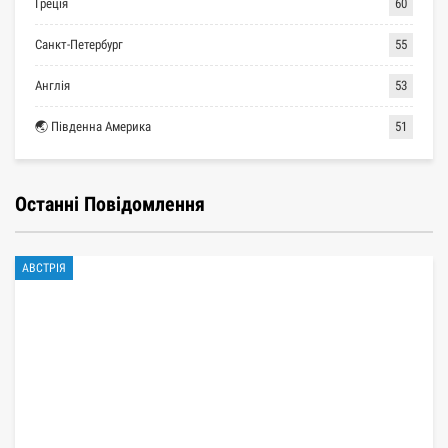
Греція
60
Санкт-Петербург
55
Англія
53
🌏 Південна Америка
51
Останні Повідомлення
АВСТРІЯ