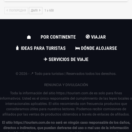
ПОПЕРЕДНЯ
ДАЛІ
1 з 650
POR CONTINENTE
🧭 VIAJAR
🧳 IDEAS PARA TURISTAS
🛌 DÓNDE ALOJARSE
✈ SERVICIOS DE VIAJE
© 2026 - 📍 Todo para turistas | Reservados todos los derechos.
RENUNCIA Y DIVULGACIÓN
Toda la información del sitio
https://tourism.com.de
es solo para fines
informativos. Usted es el único responsable del cumplimiento de las leyes locales o
internacionales aplicables. El sitio recomienda con frecuencia productos que
consideramos útiles para nuestros lectores. Podemos recibir comisiones de
afiliados por las ventas de productos obtenidos a través de enlaces de afiliados.
El sitio
https://tourism.com.de
no será en ningún caso responsable de los daños,
directos o indirectos, que puedan derivarse del uso o mal uso de la información