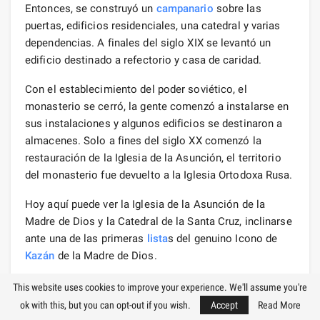
Entonces, se construyó un
campanario
sobre las
puertas, edificios residenciales, una catedral y varias
dependencias. A finales del siglo XIX se levantó un
edificio destinado a refectorio y casa de caridad.
Con el establecimiento del poder soviético, el
monasterio se cerró, la gente comenzó a instalarse en
sus instalaciones y algunos edificios se destinaron a
almacenes. Solo a fines del siglo XX comenzó la
restauración de la Iglesia de la Asunción, el territorio
del monasterio fue devuelto a la Iglesia Ortodoxa Rusa.
Hoy aquí puede ver la Iglesia de la Asunción de la
Madre de Dios y la Catedral de la Santa Cruz, inclinarse
ante una de las primeras
lista
s del genuino Icono de
Kazán
de la Madre de Dios.
Catedral de la Asunción
This website uses cookies to improve your experience. We'll assume you're
ok with this, but you can opt-out if you wish.
Accept
Read More