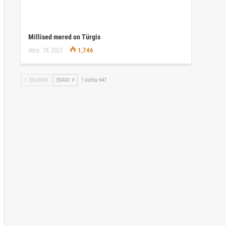
Millised mered on Türgis
dets. 18, 2021
1,746
EELMINE
EDASI
1 kohta 647