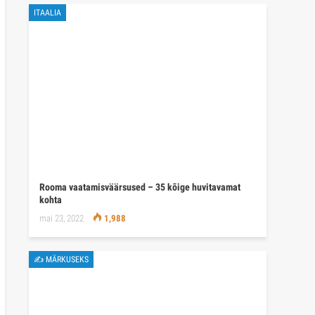
ITAALIA
Rooma vaatamisväärsused – 35 kõige huvitavamat
kohta
mai 23, 2022
1,988
✍ MÄRKUSEKS