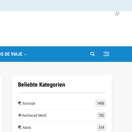
»
S DE VIAJE
Beliebte Kategorien
🌏 Euroopa
1406
🌟Huvitavad faktid
702
🌏 Aasia
514