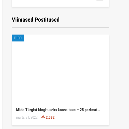
Viimased Postitused
TÜRGI
Mida Türgist kingituseks kaasa tuua – 25 parimat…
märts 21, 2022
2,082