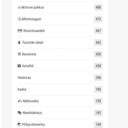
🚴Aktiivne puhkus
480
🤔 Mitmesugust
472
🗺 Reisinõuanded
467
🧳 Turistide ideed
462
🧭 Reisimine
450
🏨 Hotellid
438
Venemaa
346
Itaalia
180
✍ Märkuseks
159
🎭 Meelelahutus
142
🌏 Põhja-Ameerika
140