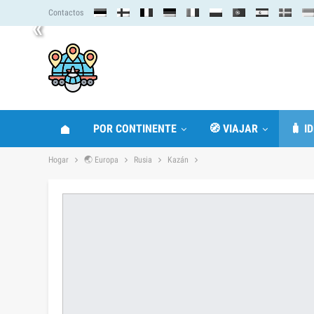
Contactos
«
POR CONTINENTE
🧭 VIAJAR
🧳 I
Hogar
🌏 Europa
Rusia
Kazán