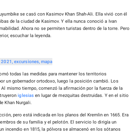
yuyumbike se casó con Kasimov Khan Shah-Ali. Ella vivió con él
ribas de la ciudad de Kasimov. Y ella nunca conoció a Ivan
amabilidad. Ahora no se permiten turistas dentro de la torre. Pero
rior, escuchar la leyenda.
 tomó todas las medidas para mantener los territorios
por un gobernador ortodoxo, luego la posición cambió. Los
. Al mismo tiempo, comenzó la afirmación por la fuerza de la
struyeron
iglesias
en lugar de mezquitas destruidas. Y en el sitio
e Khan Nurgali.
cción, pero está indicada en los planos del Kremlin en 1665. Era
embros de su familia y el pelotón. El servicio lo dirigía un
 un incendio en 1815, la pólvora se almacenó en los sótanos