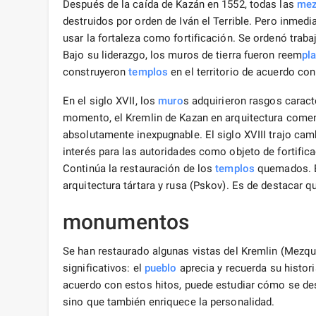
Después de la caída de Kazán en 1552, todas las
mez
destruidos por orden de Iván el Terrible. Pero inmed
usar la fortaleza como fortificación. Se ordenó traba
Bajo su liderazgo, los muros de tierra fueron reem
pl
construyeron
templos
en el territorio de acuerdo co
En el siglo XVII, los
muro
s adquirieron rasgos caract
momento, el Kremlin de Kazan en arquitectura come
absolutamente inexpugnable. El siglo XVIII trajo cambi
interés para las autoridades como objeto de fortific
Continúa la restauración de los
templos
quemados. El
arquitectura tártara y rusa (Pskov). Es de destaca
monumentos
Se han restaurado algunas vistas del Kremlin (Mezqui
significativos: el
pueblo
aprecia y recuerda su histor
acuerdo con estos hitos, puede estudiar cómo se desar
sino que también enriquece la personalidad.