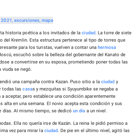
a historia poética a los invitados de la
ciudad
. La torre de siete
io del Kremlin. Esta estructura pertenece al tipo de torres que
eresante para los turistas, vuelven a contar una
hermosa
Moscú, escuchó sobre la belleza del gobernante del Kanato de
dose a convertirse en su esposa, prometiendo poner todas las
a viuda se negó.
rendió una campaña contra Kazan. Puso sitio a la
ciudad
y
r todas las
casa
s y mezquitas si Syuyumbike se negaba a
a a aceptar, pero establece una condición aparentemente
más alta en una semana. El novio acepta esta condición y sus
te días. Al mismo tiempo, se dedicó
un día
a un nivel.
das. Ella no quería irse de Kazán. La reina le pidió permiso a
tima vez para mirar la
ciudad
. De pie en el último nivel, agitó las