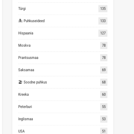
Türgi
135
🏝 Puhkuseideed
133
Hispaania
127
Moskva
78
Prantsusmaa
78
Saksamaa
69
🏖 Soodne puhkus
68
Kreeka
60
Peterburi
55
Inglismaa
53
USA
51