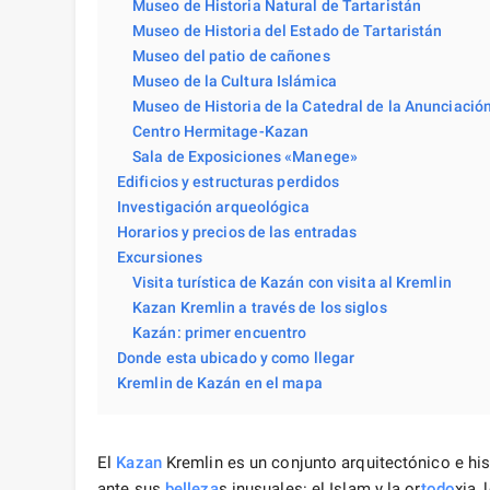
Museo de Historia Natural de Tartaristán
Museo de Historia del Estado de Tartaristán
Museo del patio de cañones
Museo de la Cultura Islámica
Museo de Historia de la Catedral de la Anunciació
Centro Hermitage-Kazan
Sala de Exposiciones «Manege»
Edificios y estructuras perdidos
Investigación arqueológica
Horarios y precios de las entradas
Excursiones
Visita turística de Kazán con visita al Kremlin
Kazan Kremlin a través de los siglos
Kazán: primer encuentro
Donde esta ubicado y como llegar
Kremlin de Kazán en el mapa
El
Kazan
Kremlin es un conjunto arquitectónico e hi
ante sus
belleza
s inusuales: el Islam y la or
todo
xia,