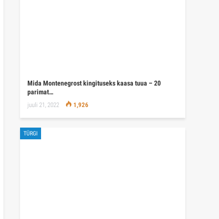
Mida Montenegrost kingituseks kaasa tuua – 20
parimat…
juuli 21, 2022
1,926
TÜRGI