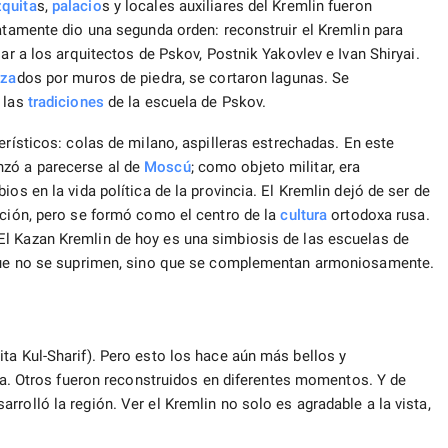
quita
s,
palacio
s y locales auxiliares del Kremlin fueron
iatamente dio una segunda orden: reconstruir el Kremlin para
jar a los arquitectos de Pskov, Postnik Yakovlev e Ivan Shiryai.
aza
dos por muros de piedra, se cortaron lagunas. Se
n las
tradiciones
de la escuela de Pskov.
erísticos: colas de milano, aspilleras estrechadas. En este
nzó a parecerse al de
Moscú
; como objeto militar, era
os en la vida política de la provincia. El Kremlin dejó de ser de
ación, pero se formó como el centro de la
cultura
ortodoxa rusa.
 Kazan Kremlin de hoy es una simbiosis de las escuelas de
r que no se suprimen, sino que se complementan armoniosamente.
ta Kul-Sharif). Pero esto los hace aún más bellos y
ia. Otros fueron reconstruidos en diferentes momentos. Y de
rolló la región. Ver el Kremlin no solo es agradable a la vista,