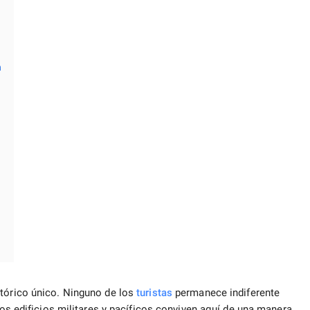
n
stórico único. Ninguno de los
turistas
permanece indiferente
 los edificios militares y pacíficos conviven aquí de una manera