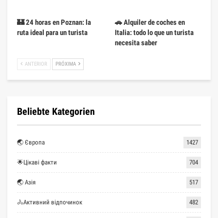
🏰 24 horas en Poznan: la
🚗 Alquiler de coches en
ruta ideal para un turista
Italia: todo lo que un turista
necesita saber
ANTERIOR
PRÓXIMA
Beliebte Kategorien
🌏 Європа
1427
🌟Цікаві факти
704
🌏 Азія
517
🚴Активний відпочинок
482