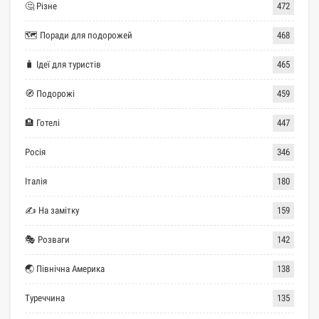
🤔 Різне
472
🗺 Поради для подорожей
468
🧳 Ідеї для туристів
465
🧭 Подорожі
459
🏨 Готелі
447
Росія
346
Італія
180
✍ На замітку
159
🎭 Розваги
142
🌏 Північна Америка
138
Туреччина
135