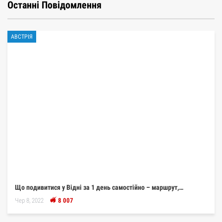
Останні Повідомлення
АВСТРІЯ
Що подивитися у Відні за 1 день самостійно – маршрут,…
Чер 8, 2022
8 007