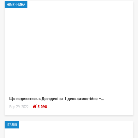
НІМЕЧЧИНА
Що подивитись в Дрездені за 1 день самостійно –…
Вер 29, 2022
5 098
ІТАЛІЯ