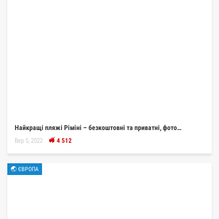
Найкращі пляжі Ріміні – безкоштовні та приватні, фото…
Вер 5, 2022
4 512
🌏 ЄВРОПА