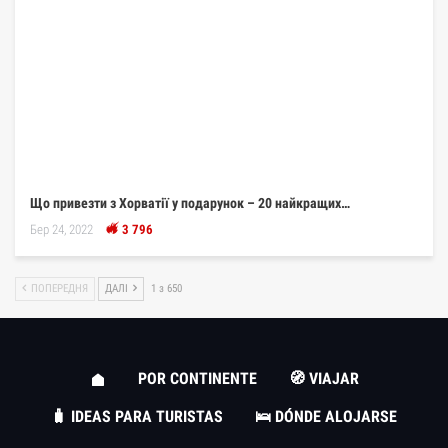
Що привезти з Хорватії у подарунок – 20 найкращих…
Бер 24, 2022
3 796
ПОПЕРЕДНЯ
ДАЛІ
1 з 650
POR CONTINENTE
🧭 VIAJAR
🧳 IDEAS PARA TURISTAS
🛌 DÓNDE ALOJARSE