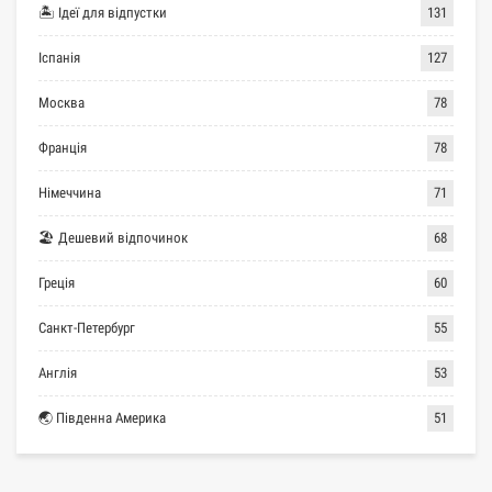
🏝 Ідеї для відпустки
131
Іспанія
127
Москва
78
Франція
78
Німеччина
71
🏖 Дешевий відпочинок
68
Греція
60
Санкт-Петербург
55
Англія
53
🌏 Південна Америка
51