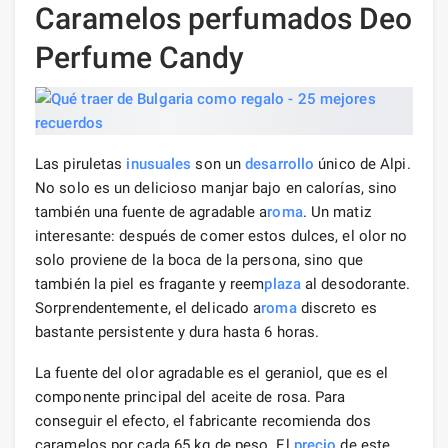
Caramelos perfumados Deo
Perfume Candy
Las piruletas
inusuales
son un
desarrollo
único de Alpi.
No solo es un delicioso manjar bajo en calorías, sino
también una fuente de agradable a
roma
. Un matiz
interesante: después de comer estos dulces, el olor no
solo proviene de la boca de la persona, sino que
también la piel es fragante y reem
plaza
al desodorante.
Sorprendentemente, el delicado a
roma
discreto es
bastante persistente y dura hasta 6 horas.
La fuente del olor agradable es el geraniol, que es el
componente principal del aceite de rosa. Para
conseguir el efecto, el fabricante recomienda dos
caramelos por cada 65 kg de peso. El
precio
de este