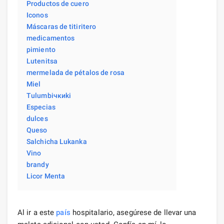
Productos de cuero
Iconos
Máscaras de titiritero
medicamentos
pimiento
Lutenitsa
mermelada de pétalos de rosa
Miel
Tulumbiчкиki
Especias
dulces
Queso
Salchicha Lukanka
Vino
brandy
Licor Menta
Al ir a este
país
hospitalario, asegúrese de llevar una