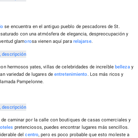
do
se encuentra en el antiguo pueblo de pescadores de St.
stá saturado con una atmósfera de elegancia, despreocupación y
uventud glam
oro
sa vienen aquí para
relajarse
.
 con hermosos yates, villas de celebridades de increíble
belleza
y
ran variedad de lugares de
entretenimiento
. Los más ricos y
l llamada Pampelonne.
d de caminar por la calle con boutiques de casas comerciales y
oteles
pretenciosos, puedes encontrar lugares más sencillos.
iderable del
centro
, pero es poco probable que esto moleste a