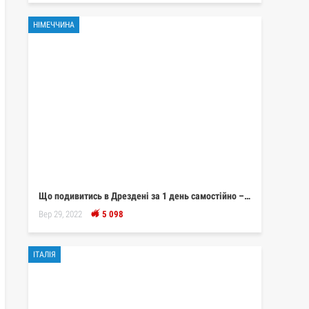
НІМЕЧЧИНА
Що подивитись в Дрездені за 1 день самостійно –…
Вер 29, 2022
5 098
ІТАЛІЯ