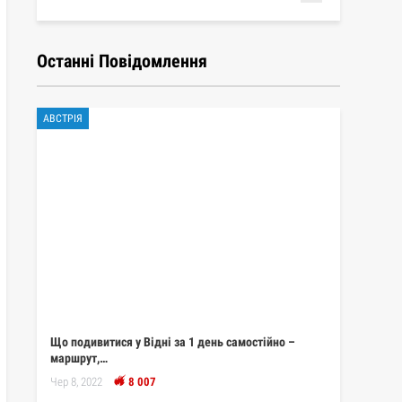
Останні Повідомлення
АВСТРІЯ
Що подивитися у Відні за 1 день самостійно –
маршрут,…
Чер 8, 2022
8 007