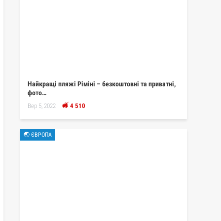
Найкращі пляжі Ріміні – безкоштовні та приватні,
фото…
Вер 5, 2022
4 510
🌏 ЄВРОПА