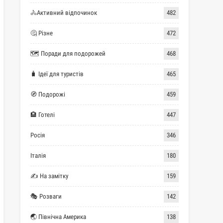
🚴Активний відпочинок
482
🤔 Різне
472
🗺 Поради для подорожей
468
🧳 Ідеї для туристів
465
🧭 Подорожі
459
🏨 Готелі
447
Росія
346
Італія
180
✍ На замітку
159
🎭 Розваги
142
🌏 Північна Америка
138