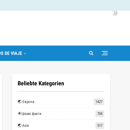
»
S DE VIAJE
Beliebte Kategorien
🌏 Європа
1427
🌟Цікаві факти
704
🌏 Азія
517