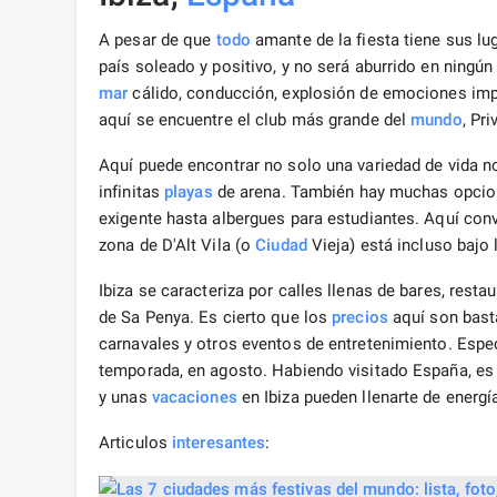
A pesar de que
todo
amante de la fiesta tiene sus lug
país soleado y positivo, y no será aburrido en ningún
mar
cálido, conducción, explosión de emociones imp
aquí se encuentre el club más grande del
mundo
, Pr
Aquí puede encontrar no solo una variedad de vida n
infinitas
playas
de arena. También hay muchas opcio
exigente hasta albergues para estudiantes. Aquí con
zona de D'Alt Vila (o
Ciudad
Vieja) está incluso bajo
Ibiza se caracteriza por calles llenas de bares, resta
de Sa Penya. Es cierto que los
precios
aquí son basta
carnavales y otros eventos de entretenimiento. Espe
temporada, en agosto. Habiendo visitado España, es
y unas
vacaciones
en Ibiza pueden llenarte de energí
Articulos
interesantes
: