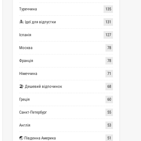
Туреччина
135
🏝 Ідеї для відпустки
131
Іспанія
127
Москва
78
Франція
78
Німеччина
71
🏖 Дешевий відпочинок
68
Греція
60
Санкт-Петербург
55
Англія
53
🌏 Південна Америка
51