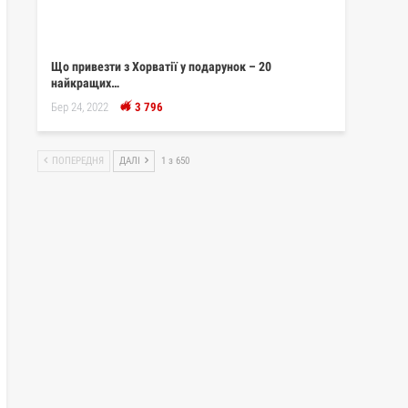
Що привезти з Хорватії у подарунок – 20
найкращих…
Бер 24, 2022
3 796
ПОПЕРЕДНЯ
ДАЛІ
1 з 650