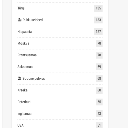
Türgi
135
🏝 Puhkuseideed
133
Hispaania
127
Moskva
78
Prantsusmaa
78
Saksamaa
69
🏖 Soodne puhkus
68
Kreeka
60
Peterburi
55
Inglismaa
53
USA
51