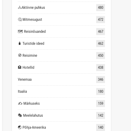
🚴Aktiivne puhkus
480
🤔 Mitmesugust
472
🗺 Reisinõuanded
467
🧳 Turistide ideed
462
🧭 Reisimine
450
🏨 Hotellid
438
Venemaa
346
Itaalia
180
✍ Märkuseks
159
🎭 Meelelahutus
142
🌏 Põhja-Ameerika
140