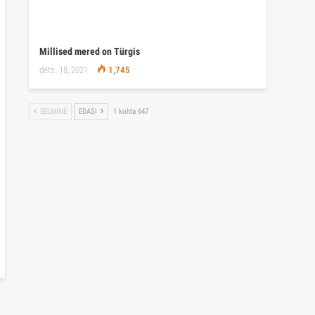
Millised mered on Türgis
dets. 18, 2021
1,745
EELMINE
EDASI
1 kohta 647