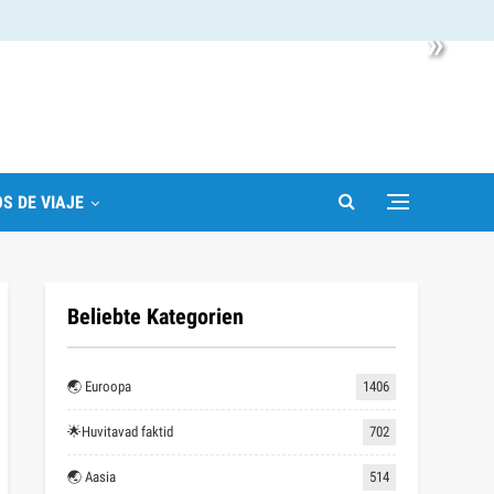
»
S DE VIAJE
Beliebte Kategorien
🌏 Euroopa
1406
🌟Huvitavad faktid
702
🌏 Aasia
514