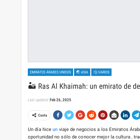
EMIRATOS ÁRABES UNIDOS
🌏 ASIA
🤔 VARIOS
🏜️ Ras Al Khaimah: un emirato de de
Last updated
Feb 26, 2025
Cuota
Un día hice
un
viaje de negocios a los Emiratos Árabe
oportunidad no sólo de conocer mejor la cultura
,
tra