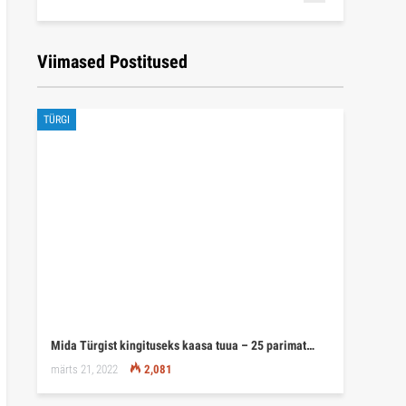
Viimased Postitused
TÜRGI
Mida Türgist kingituseks kaasa tuua – 25 parimat…
märts 21, 2022
2,081