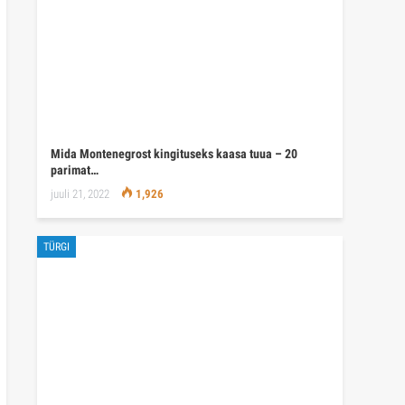
Mida Montenegrost kingituseks kaasa tuua – 20
parimat…
juuli 21, 2022
1,926
TÜRGI