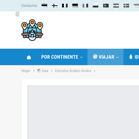
Contactos
«
POR CONTINENTE
🧭 VIAJAR
🧳 I
Hogar
🌏 Asia
Emiratos Árabes Unidos