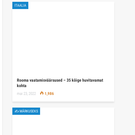
ITAALIA
Rooma vaatamisväärsused – 35 kõige huvitavamat
kohta
mai 23, 2022
1,986
✍ MÄRKUSEKS