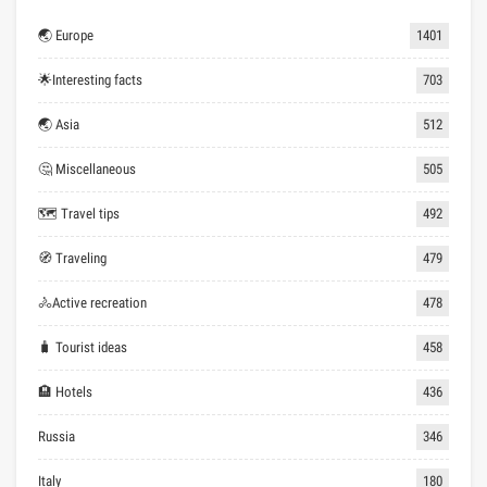
🌏 Europe
1401
🌟Interesting facts
703
🌏 Asia
512
🤔 Miscellaneous
505
🗺 Travel tips
492
🧭 Traveling
479
🚴Active recreation
478
🧳 Tourist ideas
458
🏨 Hotels
436
Russia
346
Italy
180