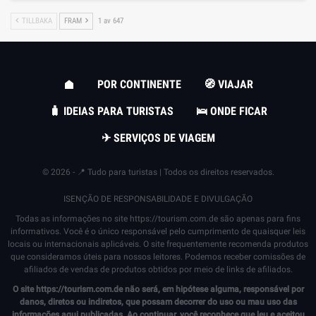
TILLBAKA
FRAM
1 av 647
POR CONTINENTE
🧭 VIAJAR
🧳 IDEIAS PARA TURISTAS
🛌 ONDE FICAR
✈ SERVIÇOS DE VIAGEM
© 2026 - 📍 Tudo para turistas | Todos os direitos reservados.
ISENÇÃO DE RESPONSABILIDADE E DIVULGAÇÃO
Todas as informações no site
https://tourism.com.de
são apenas para fins
informativos. Você é o único responsável pelo cumprimento de quaisquer leis
locais ou internacionais aplicáveis. O site frequentemente recomenda produtos
que consideramos úteis para nossos leitores. Podemos receber comissões de
afiliados de vendas de produtos obtidos por meio de links de afiliados.
O site
https://tourism.com.de
não será, em hipótese alguma, responsável por
danos, diretos ou indiretos, que possam decorrer do uso ou mau uso das
informações aqui publicadas. Ao continuar, você reconhece que leu e aceitou