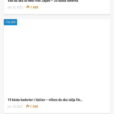
Vad du ska ta med från Japan – 20 bästa idéerna
okt 26, 2022
1 608
ITALIEN
19 bästa badorter i Italien – vilken du ska välja för…
jun 14, 2022
1 508