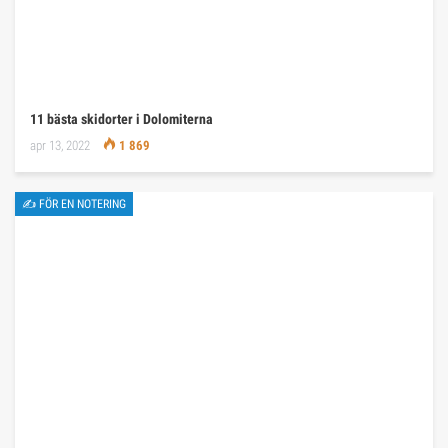
11 bästa skidorter i Dolomiterna
apr 13, 2022
1 869
✍ FÖR EN NOTERING