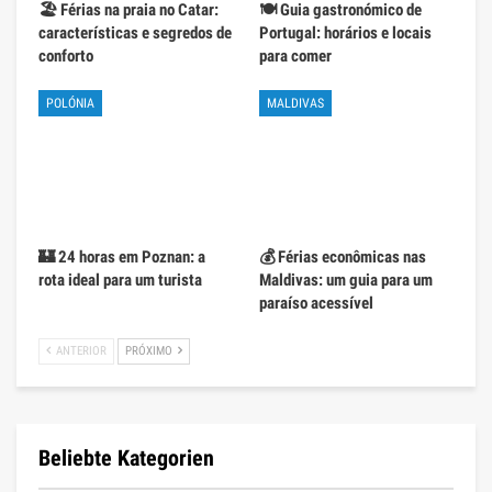
🏖️ Férias na praia no Catar:
🍽️ Guia gastronómico de
características e segredos de
Portugal: horários e locais
conforto
para comer
POLÓNIA
MALDIVAS
🏰 24 horas em Poznan: a
💰 Férias econômicas nas
rota ideal para um turista
Maldivas: um guia para um
paraíso acessível
ANTERIOR
PRÓXIMO
Beliebte Kategorien