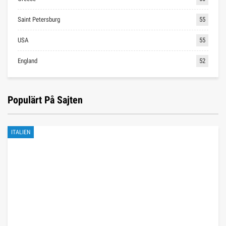
Saint Petersburg
55
USA
55
England
52
Populärt På Sajten
ITALIEN