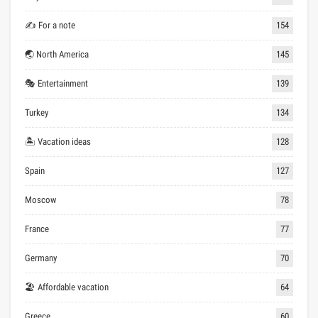
✍ For a note
154
🌏 North America
145
🎭 Entertainment
139
Turkey
134
🏝 Vacation ideas
128
Spain
127
Moscow
78
France
77
Germany
70
🏖 Affordable vacation
64
Greece
60