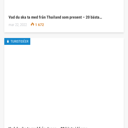
Vad du ska ta med från Thailand som present – 20 bästa…
mar 22, 2022
1 672
🧳 TURISTIDÉER