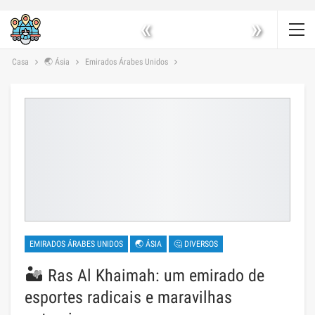
«
»
Casa
🌏 Ásia
Emirados Árabes Unidos
EMIRADOS ÁRABES UNIDOS
🌏 ÁSIA
🤔 DIVERSOS
🏜️ Ras Al Khaimah: um emirado de
esportes radicais e maravilhas