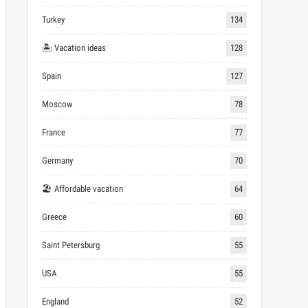
Turkey
134
🏝 Vacation ideas
128
Spain
127
Moscow
78
France
77
Germany
70
🏖 Affordable vacation
64
Greece
60
Saint Petersburg
55
USA
55
England
52