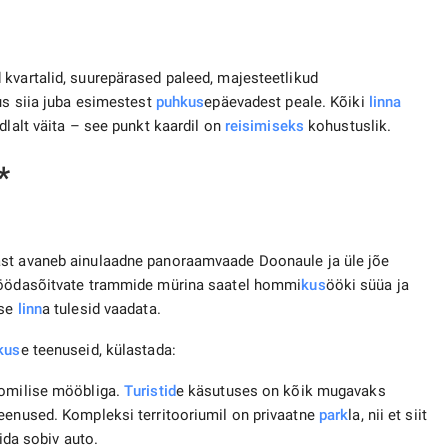
d kvartalid, suurepärased paleed, majesteetlikud
us siia juba esimestest
puhkus
epäevadest peale. Kõiki
linna
dlalt väita – see punkt kaardil on
reisimiseks
kohustuslik.
*
ast avaneb ainulaadne panoraamvaade Doonaule ja üle jõe
öödasõitvate trammide mürina saatel hommi
kus
ööki süüa ja
ise
linn
a tulesid vaadata.
kus
e teenuseid, külastada:
oomilise mööbliga.
Turistid
e käsutuses on kõik mugavaks
teenused. Kompleksi territooriumil on privaatne
park
la, nii et siit
tida sobiv auto.