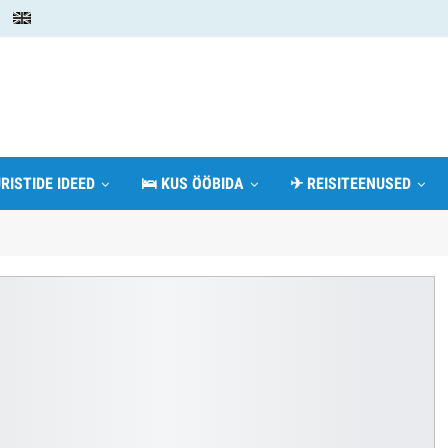
RISTIDE IDEED
🛌 KUS ÖÖBIDA
✈ REISITEENUSED