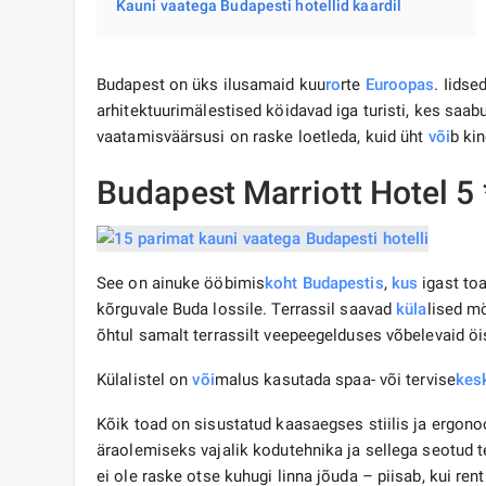
Kauni vaatega Budapesti hotellid kaardil
Budapest on üks ilusamaid kuu
ro
rte
Euroopas
. Iidse
arhitektuurimälestised köidavad iga turisti, kes saab
vaatamisväärsusi on raske loetleda, kuid üht
või
b kin
Budapest Marriott Hotel 5 
See on ainuke ööbimis
koht
Budapestis
,
kus
igast to
kõrguvale Buda lossile. Terrassil saavad
küla
lised m
õhtul samalt terrassilt veepeegelduses võbelevaid ö
Külalistel on
või
malus kasutada spaa- või tervise
kes
Kõik toad on sisustatud kaasaegses stiilis ja ergon
äraolemiseks vajalik kodutehnika ja sellega seotud 
ei ole raske otse kuhugi linna jõuda – piisab, kui ren