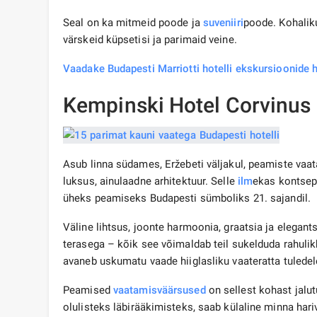
Seal on ka mitmeid poode ja
suveniiri
poode. Kohalik
värskeid küpsetisi ja parimaid veine.
Vaadake Budapesti Marriotti hotelli ekskursioonide 
Kempinski Hotel Corvinus 
Asub linna südames, Eržebeti väljakul, peamiste vaa
luksus, ainulaadne arhitektuur. Selle
ilm
ekas kontsep
üheks peamiseks Budapesti sümboliks 21. sajandil.
Väline lihtsus, joonte harmoonia, graatsia ja elegants
terasega – kõik see võimaldab teil sukelduda rahul
avaneb uskumatu vaade hiiglasliku vaateratta tuledel
Peamised
vaatamisväärsused
on sellest kohast jalu
olulisteks läbirääkimisteks, saab külaline minna hariv