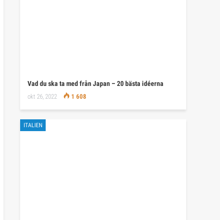
Vad du ska ta med från Japan – 20 bästa idéerna
okt 26, 2022
1 608
ITALIEN