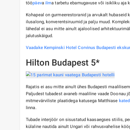
töö
päev
a
ilm
a tarbetu ebamugavuse või isikliku aja 
Kohapeal on gurmeerestoranid ja arvukalt hubaseid k
ilusalong, konverentsiruumid ja palju muud. Komple
lähedal ei asu mitte ainult ajaloolised arhitektuurim
jalutuskäigud.
Vaadake Kempinski Hotel Corvinus Budapesti ekskur
Hilton Budapest 5*
Rajatis ei asu mitte ainult ühes Budapesti maalilis
Paljudest tubadest avaneb maaliline vaade Doonau jõ
mitmevärviliste plaatidega katusega Matthiase
kated
linna.
Tubade interjöör on sisustatud kaasaegses stiilis, p
külaline nautida ainult Ungari või rahvusvahelise köö