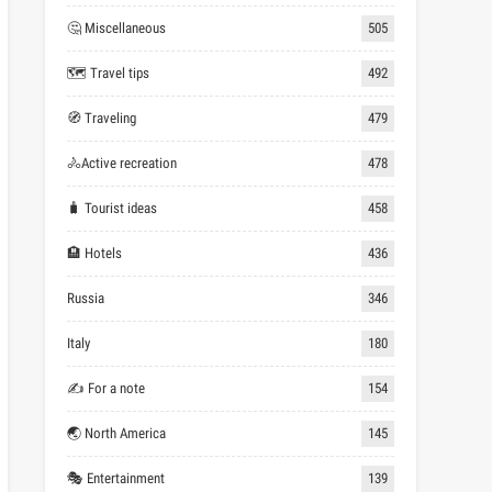
🤔 Miscellaneous
505
🗺 Travel tips
492
🧭 Traveling
479
🚴Active recreation
478
🧳 Tourist ideas
458
🏨 Hotels
436
Russia
346
Italy
180
✍ For a note
154
🌏 North America
145
🎭 Entertainment
139