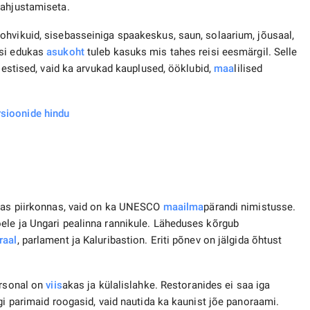
kahjustamiseta.
ohvikuid, sisebasseiniga spaakeskus, saun, solaarium, jõusaal,
ksi edukas
asukoht
tuleb kasuks mis tahes reisi eesmärgil. Selle
älestised, vaid ka arvukad kauplused, ööklubid,
maa
lilised
sioonide hindu
emas piirkonnas, vaid on ka UNESCO
maailma
pärandi nimistusse.
ele ja Ungari pealinna rannikule. Läheduses kõrgub
raal
, parlament ja Kaluribastion. Eriti põnev on jälgida õhtust
ersonal on
viis
akas ja külalislahke. Restoranides ei saa iga
gi parimaid roogasid, vaid nautida ka kaunist jõe panoraami.