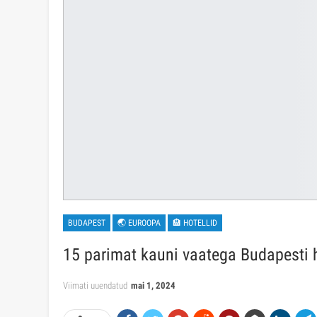
BUDAPEST
🌏 EUROOPA
🏨 HOTELLID
15 parimat kauni vaatega Budapesti h
Viimati uuendatud
mai 1, 2024