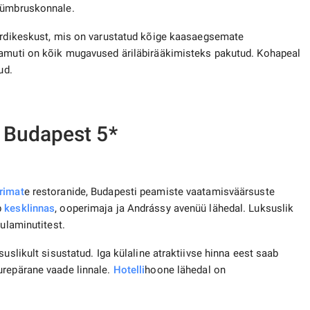
e ümbruskonnale.
dikeskust, mis on varustatud kõige kaasaegsemate
samuti on kõik mugavused äriläbirääkimisteks pakutud. Kohapeal
ud.
 Budapest 5*
rimat
e restoranide, Budapesti peamiste vaatamisväärsuste
b
kesklinnas
, ooperimaja ja Andrássy avenüü lähedal. Luksuslik
sulaminutitest.
uslikult sisustatud. Iga külaline atraktiivse hinna eest saab
urepärane vaade linnale.
Hotelli
hoone lähedal on