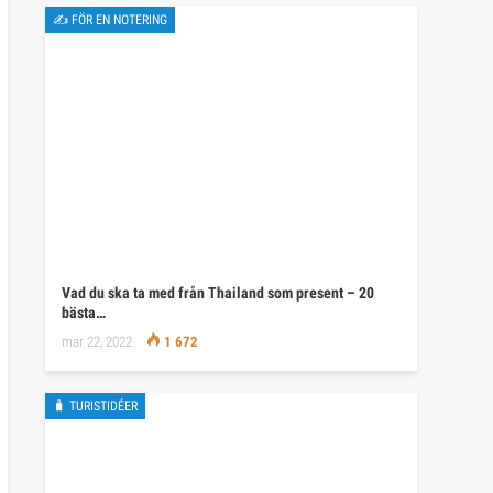
✍ FÖR EN NOTERING
Vad du ska ta med från Thailand som present – 20
bästa…
mar 22, 2022
1 672
🧳 TURISTIDÉER