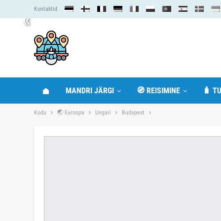
Kontaktid
«
MANDRI JÄRGI
🧭 REISIMINE
🧳 TU
Kodu
🌏 Euroopa
Ungari
Budapest