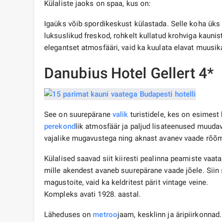
Külaliste jaoks on spaa, kus on:
Igaüks võib spordikeskust külastada. Selle koha üks 
luksuslikud freskod, rohkelt kullatud krohviga kaunis
elegantset atmosfääri, vaid ka kuulata elavat muusik
Danubius Hotel Gellert 4*
See on suurepärane
valik
turistidele, kes on esimest
perekond
lik atmosfäär ja paljud lisateenused muuda
vajalike mugavustega ning aknast avanev vaade rõõmu
Külalised saavad siit kiiresti pealinna peamiste vaa
mille akendest avaneb suurepärane vaade jõele. Siin 
magustoite, vaid ka keldritest pärit vintage veine.
Kompleks avati 1928. aastal.
Läheduses on
metroo
jaam, kesklinn ja äripiirkonnad