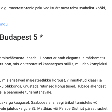
ud gurmeerestoranid pakuvad isuäratavat rahvusvahelist kööki,
hindu
Budapest 5 *
tamisväärsuste lähedal. Hoonet eristab elegants ja märkamatu
tsioon, mis on teostatud kaasaegses stiilis, muudab kompleksi
, mis eristavad majesteetlikku korpust, viimistletud klaasi ja
ikku õhkkonda, unustada rutiinsed kohustused. Tubade akendest
e ja peamisele turismitänavale.
tuskäigu kaugusel. Saabudes siia isegi ärikohtumisteks või
ale jalutuskäigule St. Matthias või Palace District pärast rasket