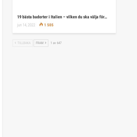
19 bästa badorter i Italien – vilken du ska välja för…
jun 14, 2022
1 505
TILLBAKA
FRAM
1 av 647