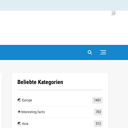
»
Beliebte Kategorien
🌏 Europe
1401
🌟Interesting facts
703
🌏 Asia
512