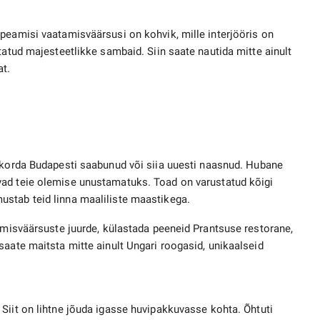
peamisi vaatamisväärsusi on kohvik, mille interjööris on
tatud majesteetlikke sambaid. Siin saate nautida mitte ainult
at.
 korda Budapesti saabunud või siia uuesti naasnud. Hubane
vad teie olemise unustamatuks. Toad on varustatud kõigi
stab teid linna maaliliste maastikega.
tamisväärsuste juurde, külastada peeneid Prantsuse restorane,
saate maitsta mitte ainult Ungari roogasid, unikaalseid
. Siit on lihtne jõuda igasse huvipakkuvasse kohta. Õhtuti