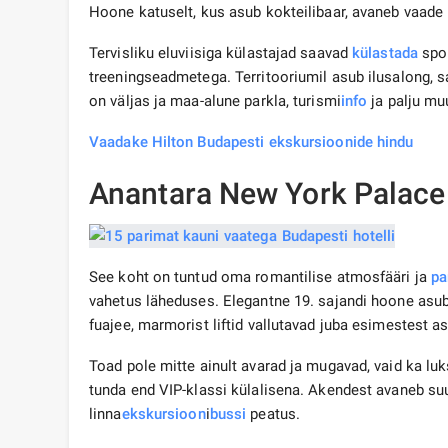
Hoone katuselt, kus asub kokteilibaar, avaneb vaad
Tervisliku eluviisiga külastajad saavad
külastada
spor
treeningseadmetega. Territooriumil asub ilusalong, 
on väljas ja maa-alune parkla, turismi
info
ja palju mu
Vaadake Hilton Budapesti ekskursioonide hindu
Anantara New York Palace
See koht on tuntud oma romantilise atmosfääri ja
pa
vahetus läheduses. Elegantne 19. sajandi hoone asu
fuajee, marmorist liftid vallutavad juba esimestest a
Toad pole mitte ainult avarad ja mugavad, vaid ka luks
tunda end VIP-klassi külalisena. Akendest avaneb su
linna
ekskursioon
i
bussi
peatus.