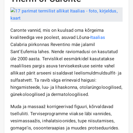
Caronte vannid, mis on kuulsad oma kõrgeima
kvaliteediga vee poolest, asuvad Lõuna-
Itaalias
Calabria piirkonnas Reventino mäe jalamil
Sant'Eufemia lahes. Nende raviomadusi on kasutatud
üle 2000 aasta. Tervislikel eesmärkidel kasutatakse
maalilises pargis asuva tervisekeskuse seinte vahel
allikast pärit arseeni sisaldavat leelismuldmuldsulfit- ja
sulfaatvett. Ta ravib väga erinevaid haigusi:
hingamisteede, luu- ja lihaskonna, otolarüngoloogilised,
günekoloogilised ja dermatoloogilised.
Muda ja massaaž korrigeerivad figuuri, kõrvaldavad
tselluliiti. Terviseprogramme viiakse läbi vannides,
vesimassaažis, inhalatsioonides, tupe niisutamises,
gomage'is, osoonteraapias ja muudes protseduurides.