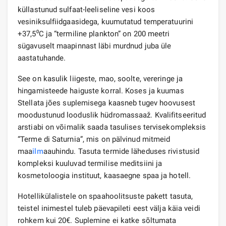
küllastunud sulfaat-leeliseline vesi koos
vesiniksulfiidgaasidega, kuumutatud temperatuurini
+37,5⁰C ja “termiline plankton” on 200 meetri
sügavuselt maapinnast läbi murdnud juba üle
aastatuhande.
See on kasulik liigeste, mao, soolte, vereringe ja
hingamisteede haiguste korral. Koses ja kuumas
Stellata jões suplemisega kaasneb tugev hoovusest
moodustunud looduslik hüdromassaaž. Kvalifitseeritud
arstiabi on võimalik saada tasulises tervisekompleksis
“Terme di Saturnia”, mis on pälvinud mitmeid
maa
ilm
aauhindu. Tasuta termide läheduses rivistusid
kompleksi kuuluvad termilise meditsiini ja
kosmetoloogia instituut, kaasaegne spaa ja hotell.
Hotellikülalistele on spaahoolitsuste pakett tasuta,
teistel inimestel tuleb päevapileti eest välja käia veidi
rohkem kui 20€. Suplemine ei katke sõltumata