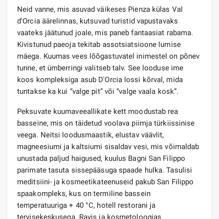
Neid vanne, mis asuvad väikeses Pienza külas Val
d'Orcia äärelinnas, kutsuvad turistid vapustavaks
vaateks jäätunud joale, mis paneb fantaasiat rabama.
Kivistunud paeoja tekitab assotsiatsioone lumise
mäega. Kuumas vees lõõgastuvatel inimestel on põnev
tunne, et ümberringi valitseb talv. See looduse ime
koos kompleksiga asub D'Orcia lossi kõrval, mida
tuntakse ka kui “valge pit” või “valge vaala kosk”.
Peksuvate kuumaveeallikate kett moodustab rea
basseine, mis on täidetud voolava piimja türkiissinise
veega. Neitsi loodusmaastik, elustav väävlit,
magneesiumi ja kaltsiumi sisaldav vesi, mis võimaldab
unustada paljud haigused, kuulus Bagni San Filippo
parimate tasuta sissepääsuga spaade hulka. Tasulisi
meditsiini- ja kosmeetikateenuseid pakub San Filippo
spaakompleks, kus on termiline bassein
temperatuuriga + 40 °C, hotell restorani ja
tervisekeskusega. Ravis ja kosmetoloogias