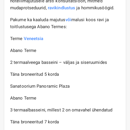
hotellimajutusele arsti konsultatsioon, mitmed
mudaprotseduurid,
ravikindlustus
ja hommikusöögid.
Pakume ka kaaluda majutus
või
malusi koos ravi ja
toitlustusega Abano Termes:
Terme
Veneetsia
Abano Terme
2 termaalveega basseini – väljas ja siseruumides
Täna broneeritud 5 korda
Sanatoorium Panoramic Plaza
Abano Terme
3 termaalbasseini, millest 2 on omavahel ühendatud
Täna broneeritud 7 korda