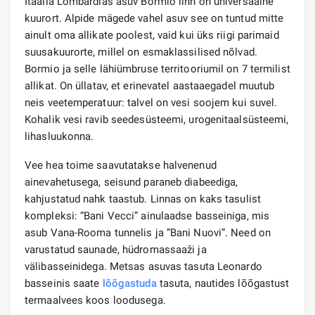
Itaalia Lombardias asuv Bormio linn on universaalne
kuurort. Alpide mägede vahel asuv see on tuntud mitte
ainult oma allikate poolest, vaid kui üks riigi parimaid
suusakuurorte, millel on esmaklassilised nõlvad.
Bormio ja selle lähiümbruse territooriumil on 7 termilist
allikat. On üllatav, et erinevatel aastaaegadel muutub
neis veetemperatuur: talvel on vesi soojem kui suvel.
Kohalik vesi ravib seedesüsteemi, urogenitaalsüsteemi,
lihasluukonna.
Vee hea toime saavutatakse halvenenud
ainevahetusega, seisund paraneb diabeediga,
kahjustatud nahk taastub. Linnas on kaks tasulist
kompleksi: “Bani Vecci” ainulaadse basseiniga, mis
asub Vana-Rooma tunnelis ja “Bani Nuovi”. Need on
varustatud saunade, hüdromassaaži ja
välibasseinidega. Metsas asuvas tasuta Leonardo
basseinis saate
lõõgastuda
tasuta, nautides lõõgastust
termaalvees koos loodusega.