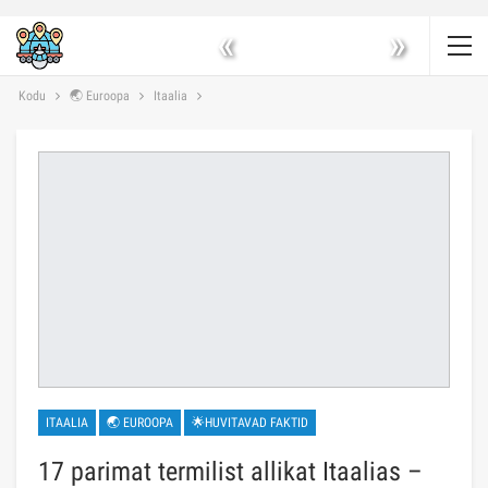
«
»
Kodu
🌏 Euroopa
Itaalia
ITAALIA
🌏 EUROOPA
🌟HUVITAVAD FAKTID
17 parimat termilist allikat Itaalias –