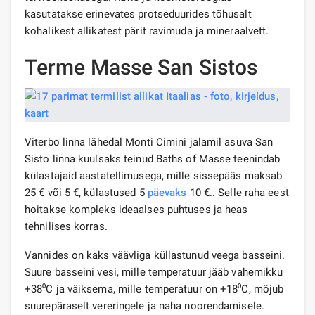
kasutatakse erinevates protseduurides tõhusalt
kohalikest allikatest pärit ravimuda ja mineraalvett.
Terme Masse San Sistos
Viterbo linna lähedal Monti Cimini jalamil asuva San
Sisto linna kuulsaks teinud Baths of Masse teenindab
külastajaid aastatellimusega, mille sissepääs maksab
25 € või 5 €, külastused 5
päevaks
10 €.. Selle raha eest
hoitakse kompleks ideaalses puhtuses ja heas
tehnilises korras.
Vannides on kaks väävliga küllastunud veega basseini.
Suure basseini vesi, mille temperatuur jääb vahemikku
+38⁰С ja väiksema, mille temperatuur on +18⁰С, mõjub
suurepäraselt vereringele ja naha noorendamisele.