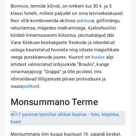
Bormios, termide kõrval, on rohkem kui 30 4. ja 5.
klassi hotelli, millest paljudel on oma tervisekeskused.
Ravi võib kombineerida aktiivse
puhkus
e, golfimängu,
ratsutamise, mägedes matkamisega. Ajaloohuvilisi
köidab linnamuuseumi külastus, jalutuskäigud läbi
Vana Keskuse keskaegsete freskode ja nikerdatud
ustega kaunistatud hoonete ning iidsete mägiallikate
veega purskkaevude juures. Kuurort on
kuulus
alpi
ürtidest valmistatud ürdijookide “Braulio”, kange
viinamarjajoogi “Grappa” ja õlle poolest, mis
võimaldavad lõõgastuda pärast protseduure ja
suusa
puhkus
t.
Monsummano Terme
Monsummano linn kogus kuulsust 19. sajandi keskel,