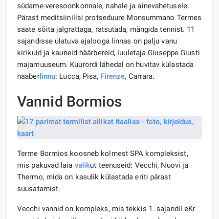
südame-veresoonkonnale, nahale ja ainevahetusele.
Pärast meditsiinilisi protseduure Monsummano Termes
saate sõita jalgrattaga, ratsutada, mängida tennist. 11
sajandisse ulatuva ajalooga linnas on palju vanu
kirikuid ja kauneid häärbereid, luuletaja Giuseppe Giusti
majamuuseum. Kuurordi lähedal on huvitav külastada
naaber
linnu
: Lucca, Pisa,
Firenze
, Carrara.
Vannid Bormios
Terme Bormios koosneb kolmest SPA kompleksist,
mis pakuvad laia
valik
ut teenuseid: Vecchi, Nuovi ja
Thermo, mida on kasulik külastada eriti pärast
suusatamist.
Vecchi vannid on kompleks, mis tekkis 1. sajandil eKr