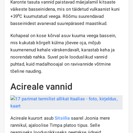
Karonte tasuta vannid paistavad mäejalamil kitsaste
väikeste basseinidena, mis on täidetud vulkaanist kuni
+39⁰С kuumutatud veega. Rõõmu suurendavad
basseinidest avanevad suurepärased maastikud.
Kohapeal on kose kõrval asuv kuuma veega bassein,
mis kukutab kõrgelt külma jõevee oja, mõjub
kuumenenud kehale värskendavalt, karastab keha ja
noorendab nahka. Suvel pole looduslikud vannid
puhtad, kuid madalhooajal on ravivannide võtmine
tõeline nauding.
Acireale vannid
Acireale kuurort asub
Sitsiilia
saarel Joonia mere
rannikul, ajaloolise Timpa platoo tipus. Selle
peamiseks loodusrikkuseks peetakse iidseid