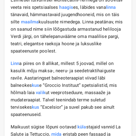
veeta reis spetsiaalses
haagis
es, läbides vana
linna
tänavaid, hämmastavaid juugendhooneid, mis on täis
silte
maailma
kuulsuste nimedega. Linna peatänav, mis
on saanud nime siin lõõgastuda armastanud helilooja
Verdi järgi, on tähelepanuväärne oma maalilise pargi,
teatri, elegantse raekoja hoone ja luksuslike
spaateenuste poolest.
Linn
a piires on 8 allikat, millest 5 joovad, millel on
kasulik mõju maksa-, neeru- ja seedetraktihaiguste
ravile. Aastaringset balneoteraapiat viivad läbi
balneokes
kus
e “Groccio Instituut” spetsialistid, mis
hõlmab laia
valik
ut veeprotseduure, massaaže ja
mudateraapiat. Talvel teenindab terme suletud
tervisekes
kus
“Excelsior” ja suvel pakub see ainult
spaateenuseid.
Maikuust sügise lõpuni ootavad
küla
stajaid vannid La
Salute ja Tettuccio,
mida
eristab peen fassaad ja