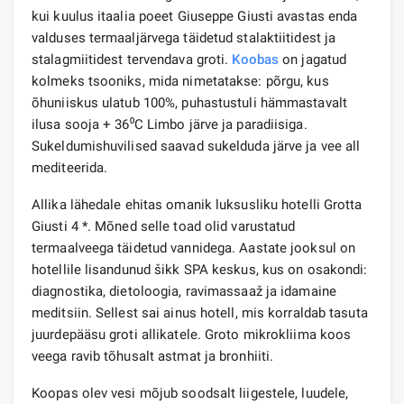
kui kuulus itaalia poeet Giuseppe Giusti avastas enda
valduses termaaljärvega täidetud stalaktiitidest ja
stalagmiitidest tervendava groti.
Koobas
on jagatud
kolmeks tsooniks, mida nimetatakse: põrgu, kus
õhuniiskus ulatub 100%, puhastustuli hämmastavalt
ilusa sooja + 36⁰С Limbo järve ja paradiisiga.
Sukeldumishuvilised saavad sukelduda järve ja vee all
mediteerida.
Allika lähedale ehitas omanik luksusliku hotelli Grotta
Giusti 4 *. Mõned selle toad olid varustatud
termaalveega täidetud vannidega. Aastate jooksul on
hotellile lisandunud šikk SPA keskus, kus on osakondi:
diagnostika, dietoloogia, ravimassaaž ja idamaine
meditsiin. Sellest sai ainus hotell, mis korraldab tasuta
juurdepääsu groti allikatele. Groto mikrokliima koos
veega ravib tõhusalt astmat ja bronhiiti.
Koopas olev vesi mõjub soodsalt liigestele, luudele,