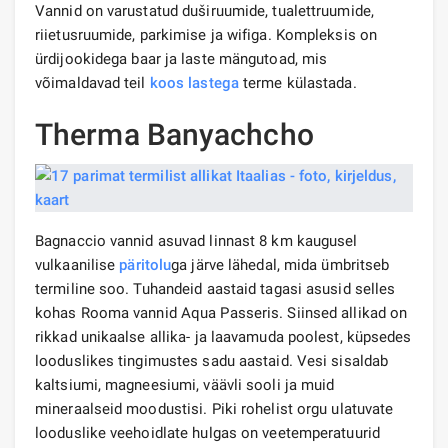
Vannid on varustatud duširuumide, tualettruumide,
riietusruumide, parkimise ja wifiga. Kompleksis on
ürdijookidega baar ja laste mängutoad, mis
võimaldavad teil
koos lastega
terme külastada.
Therma Banyachcho
Bagnaccio vannid asuvad linnast 8 km kaugusel
vulkaanilise
päritolu
ga järve lähedal, mida ümbritseb
termiline soo. Tuhandeid aastaid tagasi asusid selles
kohas Rooma vannid Aqua Passeris. Siinsed allikad on
rikkad unikaalse allika- ja laavamuda poolest, küpsedes
looduslikes tingimustes sadu aastaid. Vesi sisaldab
kaltsiumi, magneesiumi, väävli sooli ja muid
mineraalseid moodustisi. Piki rohelist orgu ulatuvate
looduslike veehoidlate hulgas on veetemperatuurid