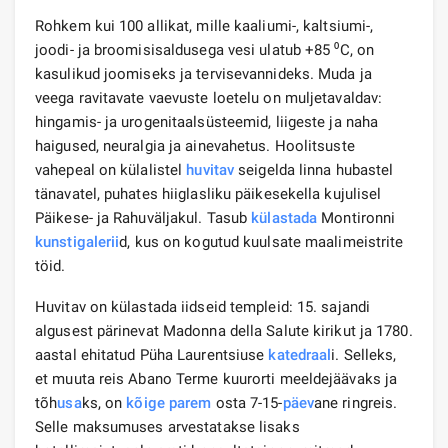
Rohkem kui 100 allikat, mille kaaliumi-, kaltsiumi-,
joodi- ja broomisisaldusega vesi ulatub +85 ⁰С, on
kasulikud joomiseks ja tervisevannideks. Muda ja
veega ravitavate vaevuste loetelu on muljetavaldav:
hingamis- ja urogenitaalsüsteemid, liigeste ja naha
haigused, neuralgia ja ainevahetus. Hoolitsuste
vahepeal on külalistel
huvitav
seigelda linna hubastel
tänavatel, puhates hiiglasliku päikesekella kujulisel
Päikese- ja Rahuväljakul. Tasub
külastada
Montironni
kunstigalerii
d, kus on kogutud kuulsate maalimeistrite
töid.
Huvitav on külastada iidseid templeid: 15. sajandi
algusest pärinevat Madonna della Salute kirikut ja 1780.
aastal ehitatud Püha Laurentsiuse
katedraal
i. Selleks,
et muuta reis Abano Terme kuurorti meeldejäävaks ja
tõh
usa
ks, on
kõige parem
osta 7-15-
päev
ane ringreis.
Selle maksumuses arvestatakse lisaks