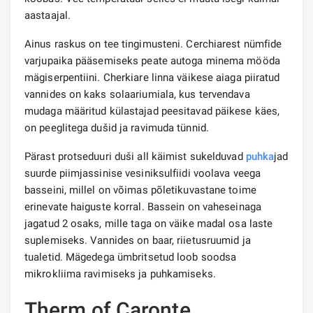
aastaajal.
Ainus raskus on tee tingimusteni. Cerchiarest nümfide
varjupaika pääsemiseks peate autoga minema mööda
mägiserpentiini. Cherkiare linna väikese aiaga piiratud
vannides on kaks solaariumiala, kus tervendava
mudaga määritud külastajad peesitavad päikese käes,
on peeglitega dušid ja ravimuda tünnid.
Pärast protseduuri duši all käimist sukelduvad
puhka
jad
suurde piimjassinise vesiniksulfiidi voolava veega
basseini, millel on võimas põletikuvastane toime
erinevate haiguste korral. Bassein on vaheseinaga
jagatud 2 osaks, mille taga on väike madal osa laste
suplemiseks. Vannides on baar, riietusruumid ja
tualetid. Mägedega ümbritsetud loob soodsa
mikrokliima ravimiseks ja puhkamiseks.
Therm of Caronte