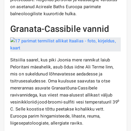
on asetanud Acireale Baths Euroopa parimate
balneoloogiliste kuurortide hulka.
Granata-Cassibile vannid
Sitsiilia saarel, kus piki Joonia mere rannikut laiub
Peloritani mäeahelik, asub õdus iidne Ali Terme linn,
mis on sukeldunud lõhnavatesse aedadesse ja
tsitrusesaludesse. Oma kuulsuse saavutas ta otse
mererannas asuvate Granaatõuna-Cassibele
ravivannidega, kus viiest maa-alusest allikast väljub
vesinikkloriid-jood-broomi-sulfiti vesi temperatuuril 39⁰
C. Selle koostise tõttu peetakse kohalikku vett.
Euroopa parim hingamisteede, lihaste, reuma,
liigesepatoloogiate, allergiate raviks.