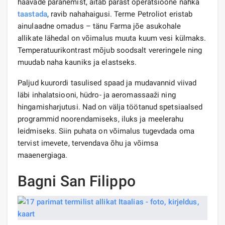
haavade paranemist, aitab pärast operatsioone nahka
taastada
, ravib nahahaigusi. Terme Petroliot eristab
ainulaadne omadus – tänu Farma jõe asukohale
allikate lähedal on võimalus muuta kuum vesi külmaks.
Temperatuurikontrast mõjub soodsalt vereringele ning
muudab naha kauniks ja elastseks.
Paljud kuurordi tasulised spaad ja mudavannid viivad
läbi inhalatsiooni, hüdro- ja aeromassaaži ning
hingamisharjutusi. Nad on välja töötanud spetsiaalsed
programmid noorendamiseks, iluks ja meelerahu
leidmiseks. Siin puhata on võimalus tugevdada oma
tervist imevete, tervendava õhu ja võimsa
maaenergiaga.
Bagni San Filippo