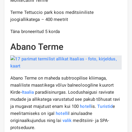
Montecatini Terme
Terme Tettuccio park koos meditsiiniliste
joogiallikatega – 400 meetrit
Täna broneeritud 5 korda
Abano Terme
Abano Terme on maheda subtroopilise kliimaga,
maaliliste maastikega võluv balneoloogiline kuurort
Kirde-
Itaalia
paradiisinurgas. Loodushaigusi ravivate
mudade ja allikatega varustatud see pakub tõhusat ravi
ja mugavat majutust enam kui 100
hotell
is.
Turistid
e
meelitamiseks on igal
hotelli
l ainulaadne
originaalkujundus ning lai
valik
meditsiini- ja SPA-
protseduure.