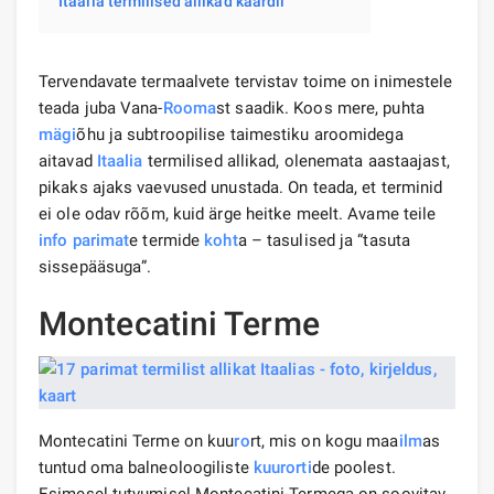
Itaalia termilised allikad kaardil
Tervendavate termaalvete tervistav toime on inimestele
teada juba Vana-
Rooma
st saadik. Koos mere, puhta
mägi
õhu ja subtroopilise taimestiku aroomidega
aitavad
Itaalia
termilised allikad, olenemata aastaajast,
pikaks ajaks vaevused unustada. On teada, et terminid
ei ole odav rõõm, kuid ärge heitke meelt. Avame teile
info
parimat
e termide
koht
a – tasulised ja “tasuta
sissepääsuga”.
Montecatini Terme
Montecatini Terme on kuu
ro
rt, mis on kogu maa
ilm
as
tuntud oma balneoloogiliste
kuurorti
de poolest.
Esimesel tutvumisel Montecatini-Termega on soovitav