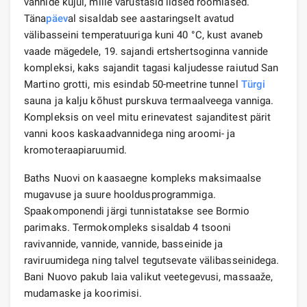
vannide kujul, mille varustasid iidsed roomlased.
Täna
päev
al sisaldab see aastaringselt avatud
välibasseini temperatuuriga kuni 40 °C, kust avaneb
vaade mägedele, 19. sajandi ertshertsoginna vannide
kompleksi, kaks sajandit tagasi kaljudesse raiutud San
Martino grotti, mis esindab 50-meetrine tunnel
Türgi
sauna ja kalju kõhust purskuva termaalveega vanniga.
Kompleksis on veel mitu erinevatest sajanditest pärit
vanni koos kaskaadvannidega ning aroomi- ja
kromoteraapiaruumid.
Baths Nuovi on kaasaegne kompleks maksimaalse
mugavuse ja suure hooldusprogrammiga.
Spaakomponendi järgi tunnistatakse see Bormio
parimaks. Termokompleks sisaldab 4 tsooni
ravivannide, vannide, vannide, basseinide ja
raviruumidega ning talvel tegutsevate välibasseinidega.
Bani Nuovo pakub laia valikut veetegevusi, massaaže,
mudamaske ja koorimisi.