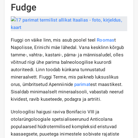
Fudge
Fiuggi on väike linn, mis asub poolel teel
Roomas
t
Napolisse, Erinichi mäe lähedal. Vana kesklinn kõrgub
tamme-, vahtra-, kastani-, pärna- ja männisaludel, olles
võitnud riigi ühe parima balneoloogilise kuurordi
autoriteedi. Linn toodab künkana tunnustatud
mineraalvett. Fiuggi Terme, mis paikneb luksuslikus
orus, ümbritsetud Apenniinide
parimat
est maastikest.
Sisaldab minimaalselt mineraalsooli, vabastab neerud
kividest, ravib kuseteede, podagra ja artriiti.
Uroloogilisi haigusi raviva Bonifacio VIII ja
otolarüngoloogiale spetsialiseerunud Anticolana
populaarsed hüdrotermilised kompleksid eristuvad
kaasaegsete, puuetega inimestele sobivate rajatiste