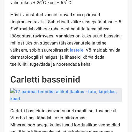
vahemikus + 26⁰С kuni + 65⁰ С.
Hästi varustatud vannid loovad suurepärased
tingimused raviks. Suhteliselt väike sissepääsutasu – 5
€ võimaldab vähese raha eest nautida terve päeva
lõõgastust ravimvees. Vannides on kaks suurt basseini,
millest üks on sügavam täiskasvanutele ja teine ​​
väiksem, sobib suurepäraselt
lastele
. Võimaldab ravida
dermatoloogilisi haigusi ja lihaseid, kõrvaldada
tselluliiti, tugevdada ja noorendada keha.
Carletti basseinid
Carletti basseinid asuvad suurel maalilisel tasandikul
Viterbo linna lähedal Lazio piirkonnas.
Mineraalsooladega küllastunud looduslikud veehoidlad
on kõigile kättesaadavad, et sukelduda nirvaanasse