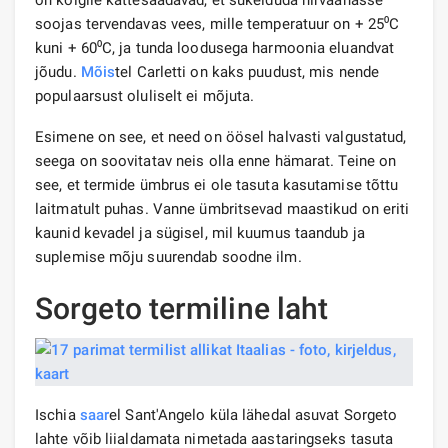
soojas tervendavas vees, mille temperatuur on + 25⁰С
kuni + 60⁰С, ja tunda loodusega harmoonia eluandvat
jõudu.
Mõis
tel Carletti on kaks puudust, mis nende
populaarsust oluliselt ei mõjuta.
Esimene on see, et need on öösel halvasti valgustatud,
seega on soovitatav neis olla enne hämarat. Teine on
see, et termide ümbrus ei ole tasuta kasutamise tõttu
laitmatult puhas. Vanne ümbritsevad maastikud on eriti
kaunid kevadel ja sügisel, mil kuumus taandub ja
suplemise mõju suurendab soodne ilm.
Sorgeto termiline laht
Ischia
saar
el Sant'Angelo küla lähedal asuvat Sorgeto
lahte võib liialdamata nimetada aastaringseks tasuta