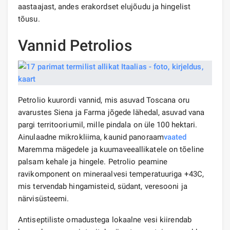
aastaajast, andes erakordset elujõudu ja hingelist
tõusu.
Vannid Petrolios
Petrolio kuurordi vannid, mis asuvad Toscana oru
avarustes Siena ja Farma jõgede lähedal, asuvad vana
pargi territooriumil, mille pindala on üle 100 hektari.
Ainulaadne mikrokliima, kaunid panoraam
vaated
Maremma mägedele ja kuumaveeallikatele on tõeline
palsam kehale ja hingele. Petrolio peamine
ravikomponent on mineraalvesi temperatuuriga +43C,
mis tervendab hingamisteid, südant, veresooni ja
närvisüsteemi.
Antiseptiliste omadustega lokaalne vesi kiirendab