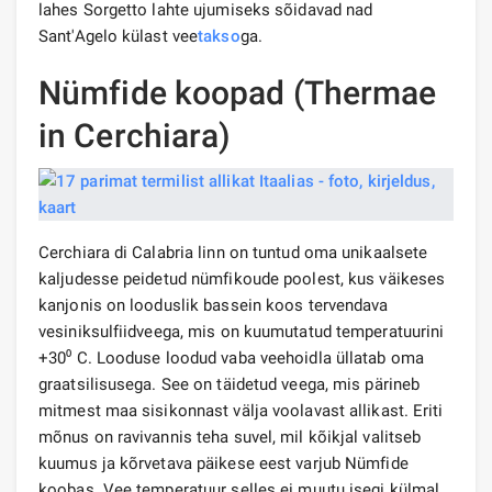
lahes Sorgetto lahte ujumiseks sõidavad nad
Sant'Agelo külast vee
takso
ga.
Nümfide koopad (Thermae
in Cerchiara)
Cerchiara di Calabria linn on tuntud oma unikaalsete
kaljudesse peidetud nümfikoude poolest, kus väikeses
kanjonis on looduslik bassein koos tervendava
vesiniksulfiidveega, mis on kuumutatud temperatuurini
+30⁰ C. Looduse loodud vaba veehoidla üllatab oma
graatsilisusega. See on täidetud veega, mis pärineb
mitmest maa sisikonnast välja voolavast allikast. Eriti
mõnus on ravivannis teha suvel, mil kõikjal valitseb
kuumus ja kõrvetava päikese eest varjub Nümfide
koobas. Vee temperatuur selles ei muutu isegi külmal