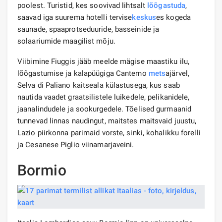
poolest. Turistid, kes soovivad lihtsalt
lõõgastuda
,
saavad iga suurema hotelli tervise
keskus
es kogeda
saunade, spaaprotseduuride, basseinide ja
solaariumide maagilist mõju.
Viibimine Fiuggis jääb meelde mägise maastiku ilu,
lõõgastumise ja kalapüügiga Canterno
mets
ajärvel,
Selva di Paliano kaitseala külastusega, kus saab
nautida vaadet graatsilistele luikedele, pelikanidele,
jaanalindudele ja sookurgedele. Tõelised gurmaanid
tunnevad linnas naudingut, maitstes maitsvaid juustu,
Lazio piirkonna parimaid vorste, sinki, kohalikku forelli
ja Cesanese Piglio viinamarjaveini.
Bormio