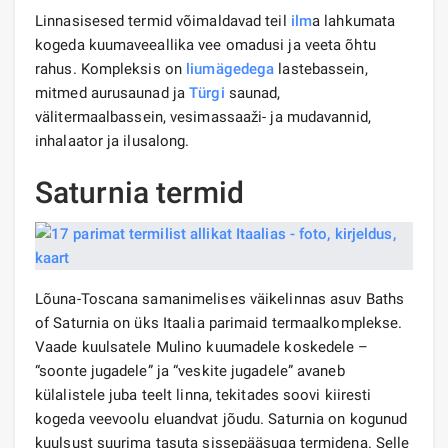
Linnasisesed termid võimaldavad teil
ilm
a lahkumata
kogeda kuumaveeallika vee omadusi ja veeta õhtu
rahus. Kompleksis on
liumägedega
lastebassein,
mitmed aurusaunad ja
Türgi
saunad,
välitermaalbassein, vesimassaaži- ja mudavannid,
inhalaator ja ilusalong.
Saturnia termid
Lõuna-Toscana samanimelises väikelinnas asuv Baths
of Saturnia on üks Itaalia parimaid termaalkomplekse.
Vaade kuulsatele Mulino kuumadele koskedele –
“soonte jugadele” ja “veskite jugadele” avaneb
külalistele juba teelt linna, tekitades soovi kiiresti
kogeda veevoolu eluandvat jõudu. Saturnia on kogunud
kuulsust suurima tasuta sissepääsuga termidena. Selle