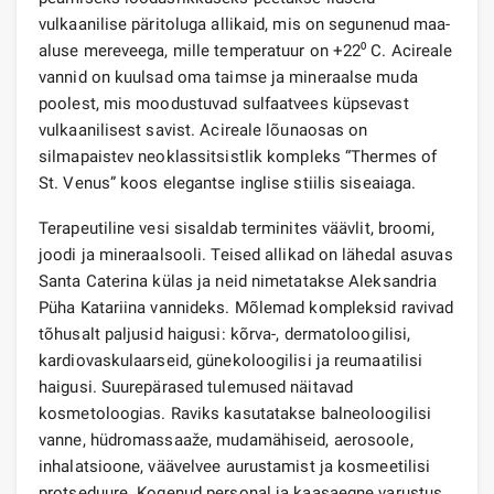
vulkaanilise päritoluga allikaid, mis on segunenud maa-
aluse mereveega, mille temperatuur on +22⁰ C. Acireale
vannid on kuulsad oma taimse ja mineraalse muda
poolest, mis moodustuvad sulfaatvees küpsevast
vulkaanilisest savist. Acireale lõunaosas on
silmapaistev neoklassitsistlik kompleks “Thermes of
St. Venus” koos elegantse inglise stiilis siseaiaga.
Terapeutiline vesi sisaldab terminites väävlit, broomi,
joodi ja mineraalsooli. Teised allikad on lähedal asuvas
Santa Caterina külas ja neid nimetatakse Aleksandria
Püha Katariina vannideks. Mõlemad kompleksid ravivad
tõhusalt paljusid haigusi: kõrva-, dermatoloogilisi,
kardiovaskulaarseid, günekoloogilisi ja reumaatilisi
haigusi. Suurepärased tulemused näitavad
kosmetoloogias. Raviks kasutatakse balneoloogilisi
vanne, hüdromassaaže, mudamähiseid, aerosoole,
inhalatsioone, väävelvee aurustamist ja kosmeetilisi
protseduure. Kogenud personal ja kaasaegne varustus