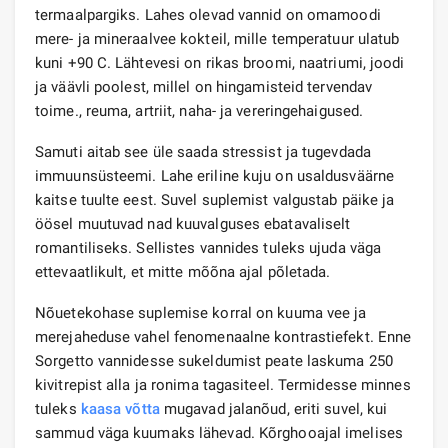
termaalpargiks. Lahes olevad vannid on omamoodi
mere- ja mineraalvee kokteil, mille temperatuur ulatub
kuni +90 C. Lähtevesi on rikas broomi, naatriumi, joodi
ja väävli poolest, millel on hingamisteid tervendav
toime., reuma, artriit, naha- ja vereringehaigused.
Samuti aitab see üle saada stressist ja tugevdada
immuunsüsteemi. Lahe eriline kuju on usaldusväärne
kaitse tuulte eest. Suvel suplemist valgustab päike ja
öösel muutuvad nad kuuvalguses ebatavaliselt
romantiliseks. Sellistes vannides tuleks ujuda väga
ettevaatlikult, et mitte mõõna ajal põletada.
Nõuetekohase suplemise korral on kuuma vee ja
merejaheduse vahel fenomenaalne kontrastiefekt. Enne
Sorgetto vannidesse sukeldumist peate laskuma 250
kivitrepist alla ja ronima tagasiteel. Termidesse minnes
tuleks
kaasa võtta
mugavad jalanõud, eriti suvel, kui
sammud väga kuumaks lähevad. Kõrghooajal imelises