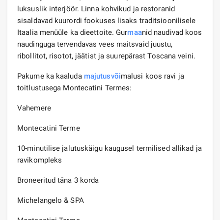
luksuslik interjöör. Linna kohvikud ja restoranid
sisaldavad kuurordi fookuses lisaks traditsioonilisele
Itaalia menüüle ka dieettoite. Gur
maa
nid naudivad koos
naudinguga tervendavas vees maitsvaid juustu,
ribollitot, risotot, jäätist ja suurepärast Toscana veini.
Pakume ka kaaluda
majutus
või
malusi koos ravi ja
toitlustusega Montecatini Termes:
Vahemere
Montecatini Terme
10-minutilise jalutuskäigu kaugusel termilised allikad ja
ravikompleks
Broneeritud täna 3 korda
Michelangelo & SPA