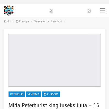
«
»
Kodu
🌏 Euroopa
Venemaa
Peterburi
PETERBURI
VENEMAA
🌏 EUROOPA
Mida Peterburist kingituseks tuua – 16