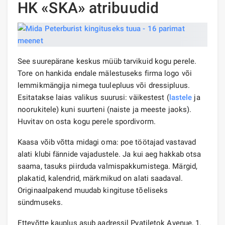
HK «SKA» atribuudid
See suurepärane keskus müüb tarvikuid kogu perele.
Tore on hankida endale mälestuseks firma logo või
lemmikmängija nimega tuulepluus või dressipluus.
Esitatakse laias valikus suurusi: väikestest (
lastele
ja
noorukitele) kuni suurteni (naiste ja meeste jaoks).
Huvitav on osta kogu perele spordivorm.
Kaasa võib võtta midagi oma: poe töötajad vastavad
alati klubi fännide vajadustele. Ja kui aeg hakkab otsa
saama, tasuks piirduda valmispakkumistega. Märgid,
plakatid, kalendrid, märkmikud on alati saadaval.
Originaalpakend muudab kingituse tõeliseks
sündmuseks.
Ettevõtte kauplus asub aadressil Pyatiletok Avenue, 1.