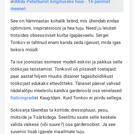
See on hämmastav kohalik bränd, mis ühendab endas
optimismi, inspiratsiooni ja hea tuju. Need ju leiutati
trotsides obsessiivset kurba igapäevaelu. Sergei
Tonkov ei tahtnud enam kanda seda igavust, mida igas
boksis müüdi.
Ta ise joonistas esimese mudeli eskiisi ja pakkus selle
töökojas teostamist. Tonkovil oli piisavalt toetajaid:
paar aastat hiljem muutis disainer tagasihoidlikust
töökojast edukaks ettevõtteks. Tänasel päeval valivad
nädalalõpu meeleolu kandva garderoobi osa venelased
Kaliningradi
st Kaug-Idani. Kuid Tonkov ei piirdu sellega.
Sokisarja täiendas ta kottide, dressipluusi, pesu,
mütside ja T-särkidega. Seetõttu saate selle keskele
valida väikese (või suure?) osa garderoobist. Ja see
suveniir lisab igavale maailmale tuju.