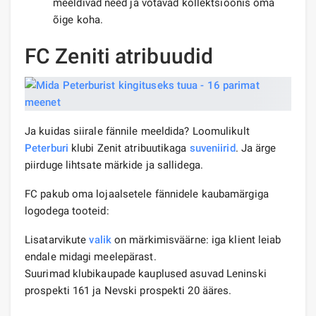
meeldivad need ja võtavad kollektsioonis oma
õige koha.
FC Zeniti atribuudid
Ja kuidas siirale fännile meeldida? Loomulikult
Peterburi
klubi Zenit atribuutikaga
suveniirid
. Ja ärge
piirduge lihtsate märkide ja sallidega.
FC pakub oma lojaalsetele fännidele kaubamärgiga
logodega tooteid:
Lisatarvikute
valik
on märkimisväärne: iga klient leiab
endale midagi meelepärast.
Suurimad klubikaupade kauplused asuvad Leninski
prospekti 161 ja Nevski prospekti 20 ääres.