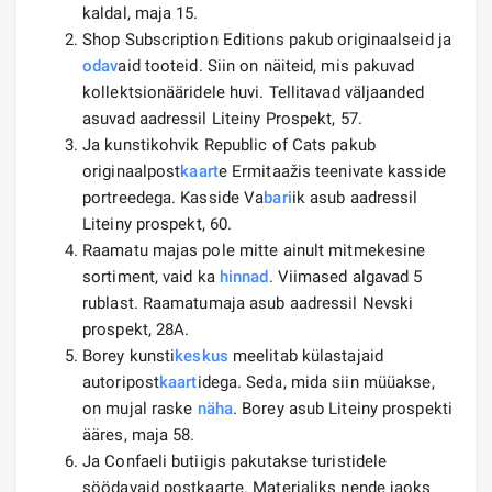
kaldal, maja 15.
Shop Subscription Editions pakub originaalseid ja
odav
aid tooteid. Siin on näiteid, mis pakuvad
kollektsionääridele huvi. Tellitavad väljaanded
asuvad aadressil Liteiny Prospekt, 57.
Ja kunstikohvik Republic of Cats pakub
originaalpost
kaart
e Ermitaažis teenivate kasside
portreedega. Kasside Va
bari
ik asub aadressil
Liteiny prospekt, 60.
Raamatu majas pole mitte ainult mitmekesine
sortiment, vaid ka
hinnad
. Viimased algavad 5
rublast. Raamatumaja asub aadressil Nevski
prospekt, 28A.
Borey kunsti
keskus
meelitab külastajaid
autoripost
kaart
idega. Seda, mida siin müüakse,
on mujal raske
näha
. Borey asub Liteiny prospekti
ääres, maja 58.
Ja Confaeli butiigis pakutakse turistidele
söödavaid postkaarte. Materjaliks nende jaoks