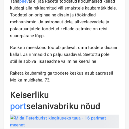
Täna
päev
al ei jää Raketa toodetud kodumaised kellad
kuidagi alla reklaamitud välismaistele kaubamärkidele.
Toodetel on originaalne disain ja töökindlad
mehhanismid. Ja astronautidele, allveelaevadele ja
polaaruurijatele toodetud kellade ostmine on reisi
suurepärane lõpp.
Rocketi meeskond töötab pidevalt oma toodete disaini
kallal. Ja rihmasid on palju saadaval. Seetõttu pole
stiilile sobiva lisaseadme valimine keeruline.
Raketa kaubamärgiga toodete keskus asub aadressil
Moika muldkeha, 73.
Keiserliku
port
selanivabriku nõud