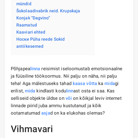
mündid
Šokolaadivabrik neid. Krupskaja
Konjak “Dagvino”
Raamatud
Kaaviari ehted
Носки Püha reede Sokid
antiikesemed
Põhjapea
linna
reisimist iseloomustab emotsionaalne
ja füüsiline töökoormus. Nii palju on näha, nii palju
teha! Aga mälestuseks tahad
kaasa võtta
ka
mida
gi
erilist,
mida
kindlasti kodu
linn
ast osta ei saa. Kas
selliseid objekte üldse on
või
on kõikjal leviv internet
linnade piirid juba ammu kustutanud ja kõik
ootamatumad
asja
d on ka elukohas olemas?
Vihmavari