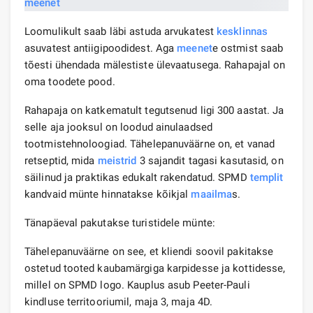
Loomulikult saab läbi astuda arvukatest
kesklinnas
asuvatest antiigipoodidest. Aga
meenet
e ostmist saab
tõesti ühendada mälestiste ülevaatusega. Rahapajal on
oma toodete pood.
Rahapaja on katkematult tegutsenud ligi 300 aastat. Ja
selle aja jooksul on loodud ainulaadsed
tootmistehnoloogiad. Tähelepanuväärne on, et vanad
retseptid, mida
meistrid
3 sajandit tagasi kasutasid, on
säilinud ja praktikas edukalt rakendatud. SPMD
templit
kandvaid münte hinnatakse kõikjal
maailma
s.
Tänapäeval pakutakse turistidele münte:
Tähelepanuväärne on see, et kliendi soovil pakitakse
ostetud tooted kaubamärgiga karpidesse ja kottidesse,
millel on SPMD logo. Kauplus asub Peeter-Pauli
kindluse territooriumil, maja 3, maja 4D.