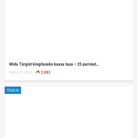
Mida Türgist kingituseks kaasa tuua – 25 parimat…
märts 21, 2022
2,082
ITAALIA