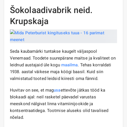
Šokolaadivabrik neid.
Krupskaja
Seda kaubamärki tuntakse kaugelt väljaspool
Venemaad. Toodete suurepärane maitse ja kvaliteet on
leidnud austajaid üle kogu
maailma
. Tehas korraldati
1938. aastal väikese maja köögi baasil. Kuid siin
valmistatud tooted leidsid kiiresti oma fännid.
Huvitav on see, et mag
usa
ettevõte jätkas tööd ka
blokaadi ajal: neil rasketel päevadel varustas
meeskond nälgivat linna vitamiinijookide ja
kontsentraatidega. Tootmise aluseks olid tavalised
nõelad.