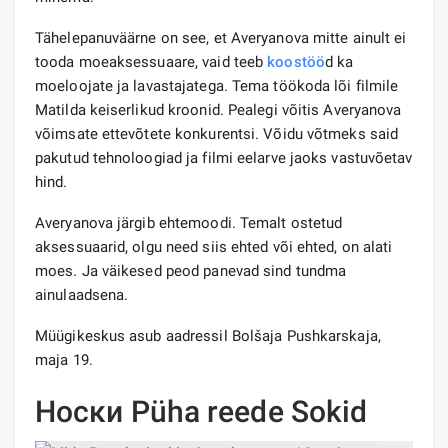
Tähelepanuväärne on see, et Averyanova mitte ainult ei
tooda moeaksessuaare, vaid teeb
koostöö
d ka
moeloojate ja lavastajatega. Tema töökoda lõi filmile
Matilda keiserlikud kroonid. Pealegi võitis Averyanova
võimsate ettevõtete konkurentsi. Võidu võtmeks said
pakutud tehnoloogiad ja filmi eelarve jaoks vastuvõetav
hind.
Averyanova järgib ehtemoodi. Temalt ostetud
aksessuaarid, olgu need siis ehted või ehted, on alati
moes. Ja väikesed peod panevad sind tundma
ainulaadsena.
Müügikeskus asub aadressil Bolšaja Pushkarskaja,
maja 19.
Носки Püha reede Sokid