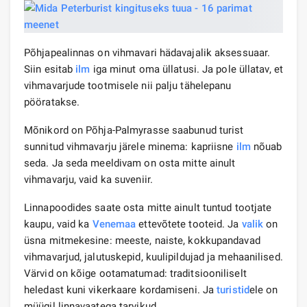
Põhjapealinnas on vihmavari hädavajalik aksessuaar.
Siin esitab
ilm
iga minut oma üllatusi. Ja pole üllatav, et
vihmavarjude tootmisele nii palju tähelepanu
pööratakse.
Mõnikord on Põhja-Palmyrasse saabunud turist
sunnitud vihmavarju järele minema: kapriisne
ilm
nõuab
seda. Ja seda meeldivam on osta mitte ainult
vihmavarju, vaid ka suveniir.
Linnapoodides saate osta mitte ainult tuntud tootjate
kaupu, vaid ka
Venemaa
ettevõtete tooteid. Ja
valik
on
üsna mitmekesine: meeste, naiste, kokkupandavad
vihmavarjud, jalutuskepid, kuulipildujad ja mehaanilised.
Värvid on kõige ootamatumad: traditsiooniliselt
heledast kuni vikerkaare kordamiseni. Ja
turistid
ele on
müügil linnavaatega tarvikud.