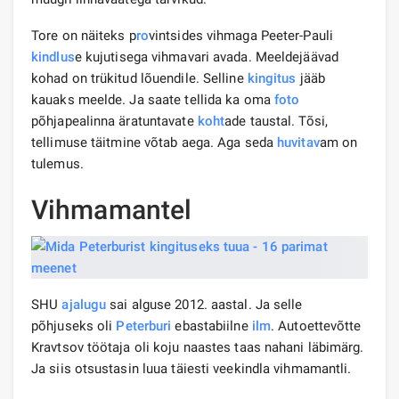
Tore on näiteks p
ro
vintsides vihmaga Peeter-Pauli
kindlus
e kujutisega vihmavari avada. Meeldejäävad
kohad on trükitud lõuendile. Selline
kingitus
jääb
kauaks meelde. Ja saate tellida ka oma
foto
põhjapealinna äratuntavate
koht
ade taustal. Tõsi,
tellimuse täitmine võtab aega. Aga seda
huvitav
am on
tulemus.
Vihmamantel
SHU
ajalugu
sai alguse 2012. aastal. Ja selle
põhjuseks oli
Peterburi
ebastabiilne
ilm
. Autoettevõtte
Kravtsov töötaja oli koju naastes taas nahani läbimärg.
Ja siis otsustasin luua täiesti veekindla vihmamantli.