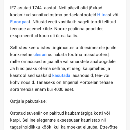
IFZ asutati 1744. aastal. Neil päevil olid jõukad
kodanikud sunnitud ostma portselantooteid
Hiina
st või
Euroopas
t. Nõusid veeti vastikult: sageli toodi tellitud
teenuse asemel kilde. Noore pealinna poodides
eksponeeritud kaup oli üsna kallis.
Sellistes keerulistes tingimustes anti esimesele juhile
konkreetne
ülesan
ne: hakata tootma masstooteid,
mille omadused ei jää alla välismaistele analoogidele.
Ja hind peaks olema selline, et isegi kaupmehed ja
käsitöölised saaksid
kasutada
lauanõusid, tee- või
kohvinõusid. Tänaseks on Imperial Portselanitehase
sortimendis enam kui 4000 eset.
Ostjale pakutakse:
Ostetud suveniir on pakitud kaubamärgiga kotti või
karpi. Selline elegantne aksessuaar kaunistab nii
tagasihoidlikku kööki kui ka moekat elutuba. Ettevõtte