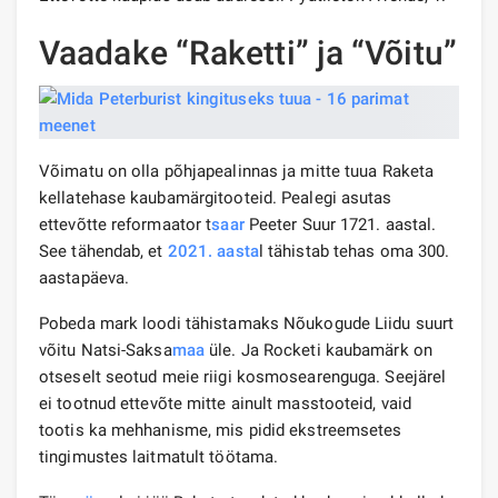
Vaadake “Raketti” ja “Võitu”
Võimatu on olla põhjapealinnas ja mitte tuua Raketa
kellatehase kaubamärgitooteid. Pealegi asutas
ettevõtte reformaator t
saar
Peeter Suur 1721. aastal.
See tähendab, et
2021. aasta
l tähistab tehas oma 300.
aastapäeva.
Pobeda mark loodi tähistamaks Nõukogude Liidu suurt
võitu Natsi-Saksa
maa
üle. Ja Rocketi kaubamärk on
otseselt seotud meie riigi kosmosearenguga. Seejärel
ei tootnud ettevõte mitte ainult masstooteid, vaid
tootis ka mehhanisme, mis pidid ekstreemsetes
tingimustes laitmatult töötama.