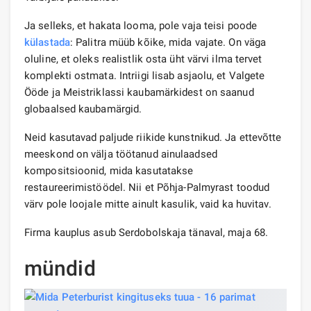
Ja selleks, et hakata looma, pole vaja teisi poode
külastada
: Palitra müüb kõike, mida vajate. On väga
oluline, et oleks realistlik osta üht värvi ilma tervet
komplekti ostmata. Intriigi lisab asjaolu, et Valgete
Ööde ja Meistriklassi kaubamärkidest on saanud
globaalsed kaubamärgid.
Neid kasutavad paljude riikide kunstnikud. Ja ettevõtte
meeskond on välja töötanud ainulaadsed
kompositsioonid, mida kasutatakse
restaureerimistöödel. Nii et Põhja-Palmyrast toodud
värv pole loojale mitte ainult kasulik, vaid ka huvitav.
Firma kauplus asub Serdobolskaja tänaval, maja 68.
mündid