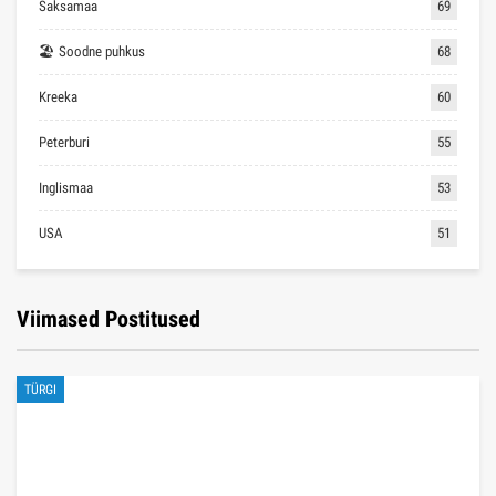
Saksamaa
69
🏖 Soodne puhkus
68
Kreeka
60
Peterburi
55
Inglismaa
53
USA
51
Viimased Postitused
TÜRGI