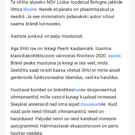
Ta võttis aluseks NSV Liidus toodetud Bologna jakkide
lihtsa
disain
i. Nende eripäraks on plaastritaskud ja
needid. Ja see minimalism pidanukski autori sõnul
saama brändi tunnuseks.
Aastate jooksul on palju muutunud:
Aga SHU ise on ikkagi Peetri kaubamärk. Uusima
klassikakollektsiooni valmistas Kravtsov 2020.
aastal
.
Bränd peaks muutuma ja keegi ei tea veel, mida.
Seetõttu saab reisilt kaasa võetud SHU-st mitte ainult
garderoobi funktsionaalne täiendus, vaid ka haruldus.
Huvitaval kombel on brändikes
kus
es eksponeeritud
vihmamantlid, mille ostsid kunagi kuulsad inimesed.
Seejärel annetasid nad oma asjad
muuseum
ile. Kuid
nüüd pole need lihtsalt vihmamantlid, need on
haruldused. Paljudel neist on neid kandnud inimeste
autogrammid. Hämmastavat ekspositsiooni on päris
huvitav vaadata.