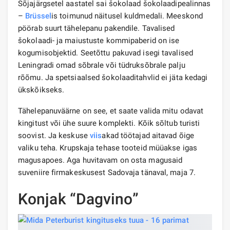
Sõjajärgsetel aastatel sai šokolaad šokolaadipealinnas
–
Brüssel
is toimunud näitusel kuldmedali. Meeskond
pöörab suurt tähelepanu pakendile. Tavalised
šokolaadi- ja maiustuste kommipaberid on ise
kogumisobjektid. Seetõttu pakuvad isegi tavalised
Leningradi omad sõbrale või tüdruksõbrale palju
rõõmu. Ja spetsiaalsed šokolaaditahvlid ei jäta kedagi
ükskõikseks.
Tähelepanuväärne on see, et saate valida mitu odavat
kingitust või ühe suure komplekti. Kõik sõltub turisti
soovist. Ja keskuse
viis
akad töötajad aitavad õige
valiku teha. Krupskaja tehase tooteid müüakse igas
magusapoes. Aga huvitavam on osta magusaid
suveniire firmakeskusest Sadovaja tänaval, maja 7.
Konjak “Dagvino”