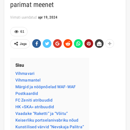
parimat meenet
Viimati uuendatud
apr 19, 2024
61
Jaga
Sisu
Vihmavari
Vihmamantel
Märgid ja nööpnõelad WAF-WAF
Postkaardid
FC Zeniti atribuudid
HK «SKA» atribuudid
Vaadake “Raketti” ja “Võitu”
Keiserliku portselanivabriku nõud
Kunstilised värvid “Nevskaja Palitra”