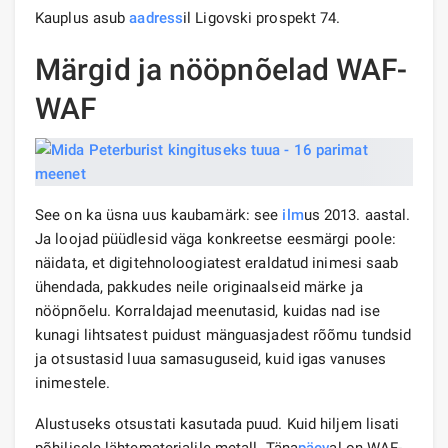
Kauplus asub
aadress
il Ligovski prospekt 74.
Märgid ja nööpnõelad WAF-
WAF
See on ka üsna uus kaubamärk: see
ilm
us 2013. aastal.
Ja loojad püüdlesid väga konkreetse eesmärgi poole:
näidata, et digitehnoloogiatest eraldatud inimesi saab
ühendada, pakkudes neile originaalseid märke ja
nööpnõelu. Korraldajad meenutasid, kuidas nad ise
kunagi lihtsatest puidust mänguasjadest rõõmu tundsid
ja otsustasid luua samasuguseid, kuid igas vanuses
inimestele.
Alustuseks otsustati kasutada puud. Kuid hiljem lisati
põhilisele lähtematerjalile metall. Täna
päev
al on WAF-