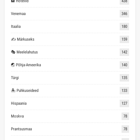
🏨 Hotellid
438
Venemaa
346
Itaalia
180
✍ Märkuseks
159
🎭 Meelelahutus
142
🌏 Põhja-Ameerika
140
Türgi
135
🏝 Puhkuseideed
133
Hispaania
127
Moskva
78
Prantsusmaa
78