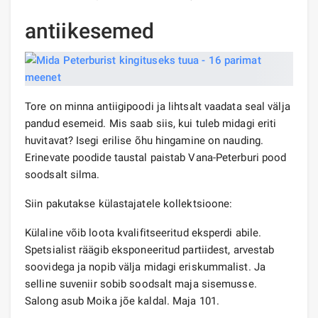
antiikesemed
Tore on minna antiigipoodi ja lihtsalt vaadata seal välja
pandud esemeid. Mis saab siis, kui tuleb midagi eriti
huvitavat? Isegi erilise õhu hingamine on nauding.
Erinevate poodide taustal paistab Vana-Peterburi pood
soodsalt silma.
Siin pakutakse külastajatele kollektsioone:
Külaline võib loota kvalifitseeritud eksperdi abile.
Spetsialist räägib eksponeeritud partiidest, arvestab
soovidega ja nopib välja midagi eriskummalist. Ja
selline suveniir sobib soodsalt maja sisemusse.
Salong asub Moika jõe kaldal. Maja 101.