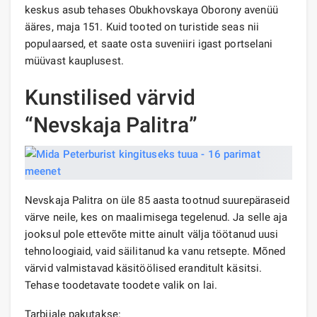
keskus asub tehases Obukhovskaya Oborony avenüü
ääres, maja 151. Kuid tooted on turistide seas nii
populaarsed, et saate osta suveniiri igast portselani
müüvast kauplusest.
Kunstilised värvid
“Nevskaja Palitra”
Nevskaja Palitra on üle 85 aasta tootnud suurepäraseid
värve neile, kes on maalimisega tegelenud. Ja selle aja
jooksul pole ettevõte mitte ainult välja töötanud uusi
tehnoloogiaid, vaid säilitanud ka vanu retsepte. Mõned
värvid valmistavad käsitöölised eranditult käsitsi.
Tehase toodetavate toodete valik on lai.
Tarbijale pakutakse: