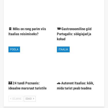
🚆 Miks on rong parim viis
🍽️ Gastronoomiline giid
Itaalias reisimiseks?
Portugalis: söögiajad ja
kohad
POOLA
ITAALIA
🏰 24 tundi Poznanis:
🚗 Autorent Itaalias: kõik,
ideaalne marsruut turistile
mida turist peab teadma
EELMINE
EDASI