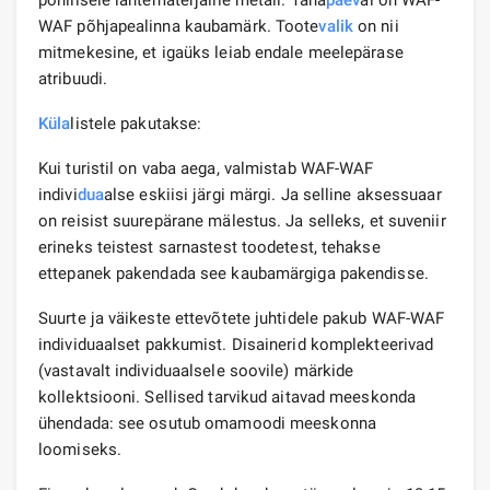
WAF põhjapealinna kaubamärk. Toote
valik
on nii
mitmekesine, et igaüks leiab endale meelepärase
atribuudi.
Küla
listele pakutakse:
Kui turistil on vaba aega, valmistab WAF-WAF
indivi
dua
alse eskiisi järgi märgi. Ja selline aksessuaar
on reisist suurepärane mälestus. Ja selleks, et suveniir
erineks teistest sarnastest toodetest, tehakse
ettepanek pakendada see kaubamärgiga pakendisse.
Suurte ja väikeste ettevõtete juhtidele pakub WAF-WAF
individuaalset pakkumist. Disainerid komplekteerivad
(vastavalt individuaalsele soovile) märkide
kollektsiooni. Sellised tarvikud aitavad meeskonda
ühendada: see osutub omamoodi meeskonna
loomiseks.