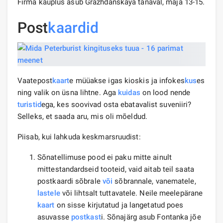
Firma kauplus asub Grazhdanskaya tänaval, maja 13-15.
Post
kaardid
Vaatepost
kaart
e müüakse igas kioskis ja infokes
kus
es
ning valik on üsna lihtne. Aga
kuidas
on lood nende
turistid
ega, kes soovivad osta ebatavalist suveniiri?
Selleks, et saada aru, mis oli mõeldud.
Piisab, kui lahkuda keskmarsruudist:
Sõnatellimuse pood ei paku mitte ainult
mittestandardseid tooteid, vaid aitab teil saata
postkaardi sõbrale
või
sõbrannale, vanematele,
lastele
või lihtsalt tuttavatele. Neile meelepärane
kaart
on sisse kirjutatud ja langetatud poes
asuvasse
postkast
i. Sõnajärg asub Fontanka jõe