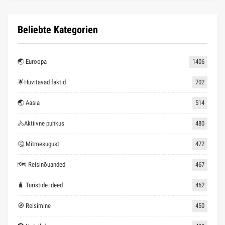
Beliebte Kategorien
🌏 Euroopa
1406
🌟Huvitavad faktid
702
🌏 Aasia
514
🚴Aktiivne puhkus
480
🤔 Mitmesugust
472
🗺 Reisinõuanded
467
🧳 Turistide ideed
462
🧭 Reisimine
450