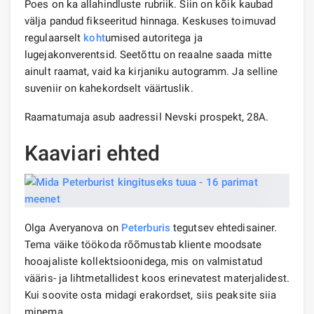
Poes on ka allahindluste rubriik. Siin on kõik kaubad
välja pandud fikseeritud hinnaga. Keskuses toimuvad
regulaarselt
koht
umised autoritega ja
lugejakonverentsid. Seetõttu on reaalne saada mitte
ainult raamat, vaid ka kirjaniku autogramm. Ja selline
suveniir on kahekordselt väärtuslik.
Raamatumaja asub aadressil Nevski prospekt, 28A.
Kaaviari ehted
Olga Averyanova on
Peterburis
tegutsev ehtedisainer.
Tema väike töökoda rõõmustab kliente moodsate
hooajaliste kollektsioonidega, mis on valmistatud
vääris- ja lihtmetallidest koos erinevatest materjalidest.
Kui soovite osta midagi erakordset, siis peaksite siia
minema.