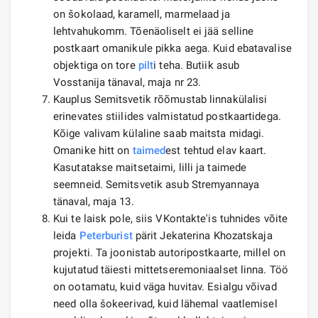
on šokolaad, karamell, marmelaad ja
lehtvahukomm. Tõenäoliselt ei jää selline
postkaart omanikule pikka aega. Kuid ebatavalise
objektiga on tore
pilt
i teha. Butiik asub
Vosstanija tänaval, maja nr 23.
Kauplus Semitsvetik rõõmustab linnakülalisi
erinevates stiilides valmistatud postkaartidega.
Kõige valivam külaline saab maitsta midagi.
Omanike hitt on
taimed
est tehtud elav kaart.
Kasutatakse maitsetaimi, lilli ja taimede
seemneid. Semitsvetik asub Stremyannaya
tänaval, maja 13.
Kui te laisk pole, siis VKontakte'is tuhnides võite
leida
Peterburist
pärit Jekaterina Khozatskaja
projekti. Ta joonistab autoripostkaarte, millel on
kujutatud täiesti mittetseremoniaalset linna. Töö
on ootamatu, kuid väga huvitav. Esialgu võivad
need olla šokeerivad, kuid lähemal vaatlemisel