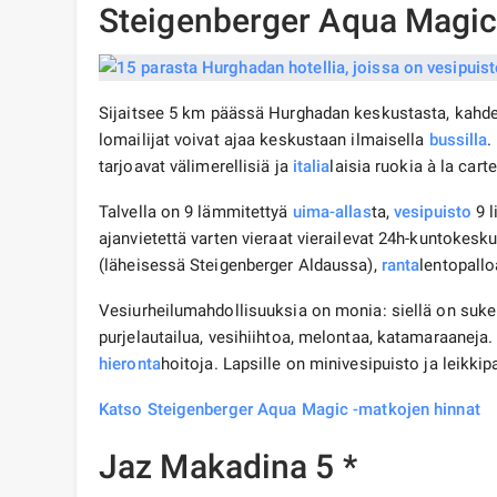
Steigenberger Aqua Magic
Sijaitsee 5 km päässä Hurghadan keskustasta, kahdel
lomailijat voivat ajaa keskustaan ​​ilmaisella
bussilla
.
tarjoavat välimerellisiä ja
italia
laisia ​​ruokia à la ca
Talvella on 9 lämmitettyä
uima-allas
ta,
vesipuisto
9 l
ajanvietettä varten vieraat vierailevat 24h-kuntokesku
(läheisessä Steigenberger Aldaussa),
ranta
lentopalloa
Vesiurheilumahdollisuuksia on monia: siellä on sukell
purjelautailua, vesihiihtoa, melontaa, katamaraaneja.
hieronta
hoitoja. Lapsille on minivesipuisto ja leikkip
Katso Steigenberger Aqua Magic -matkojen hinnat
Jaz Makadina 5 *