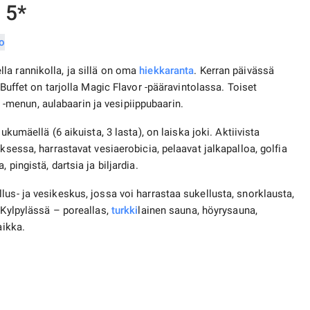
 5*
la rannikolla, ja sillä on oma
hiekkaranta
. Kerran päivässä
 Buffet on tarjolla Magic Flavor -pääravintolassa. Toiset
rte -menun, aulabaarin ja vesipiippubaarin.
iukumäellä (6 aikuista, 3 lasta), on laiska joki. Aktiivista
ksessa, harrastavat vesiaerobicia, pelaavat jalkapalloa, golfia
, pingistä, dartsia ja biljardia.
us- ja vesikeskus, jossa voi harrastaa sukellusta, snorklausta,
 Kylpylässä – poreallas,
turkki
lainen sauna, höyrysauna,
aikka.