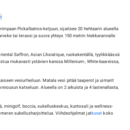
rimpaan Pickalbatros-ketjuun, sijaitsee 20 hehtaarin alueella
rveke tai terassi ja suora yhteys 150 metrin hiekkarannalle
Oriental Saffron, Asian L'Asiatique, ruokakentällä, tyylikkäässä
istua mukavasti ystävien kanssa Millenium-, White-baareissa,
iseen vesiurheiluun. Matala vesi pitää taaperot ja uimarit
onnousun katseluun. Alueella on 2 aikuista ja 4 lastenallasta,
, minigolf, boccia, sukelluskeskus, kuntosali ja wellness-
meren sukellusharjoittelua. Viihdeohjelmat jat
kuvat
koko