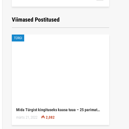
Viimased Postitused
TÜRGI
Mida Türgist kingituseks kaasa tuua – 25 parimat…
märts 21, 2022
2,082