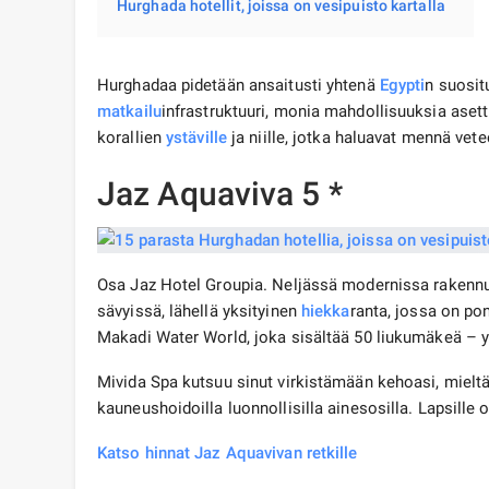
Hurghada hotellit, joissa on vesipuisto kartalla
Hurghadaa pidetään ansaitusti yhtenä
Egypti
n suosit
matkailu
infrastruktuuri, monia mahdollisuuksia asettu
korallien
ystäville
ja niille, jotka haluavat mennä vetee
Jaz Aquaviva 5 *
Osa Jaz Hotel Groupia. Neljässä modernissa rakennu
sävyissä, lähellä yksityinen
hiekka
ranta, jossa on po
Makadi Water World, joka sisältää 50 liukumäkeä – yh
Mivida Spa kutsuu sinut virkistämään kehoasi, mieltä
kauneushoidoilla luonnollisilla ainesosilla. Lapsille
Katso hinnat Jaz Aquavivan retkille