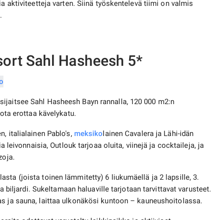
a aktiviteetteja varten. Siinä työskentelevä tiimi on valmis
.
ort Sahl Hasheesh 5*
sijaitsee Sahl Hasheesh Bayn rannalla, 120 000 m2:n
jota erottaa kävelykatu.
, italialainen Pablo's,
meksiko
lainen Cavalera ja Lähi-idän
ia leivonnaisia, Outlouk tarjoaa oluita, viinejä ja cocktaileja, ja
zoja.
ta (joista toinen lämmitetty) 6 liukumäellä ja 2 lapsille, 3.
ja biljardi. Sukeltamaan haluaville tarjotaan tarvittavat varusteet.
s ja sauna, laittaa ulkonäkösi kuntoon – kauneushoitolassa.