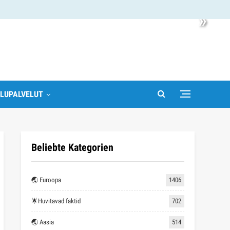
»
LUPALVELUT
Beliebte Kategorien
🌏 Euroopa
1406
🌟Huvitavad faktid
702
🌏 Aasia
514