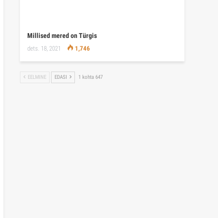
Millised mered on Türgis
dets. 18, 2021
1,746
EELMINE
EDASI
1 kohta 647