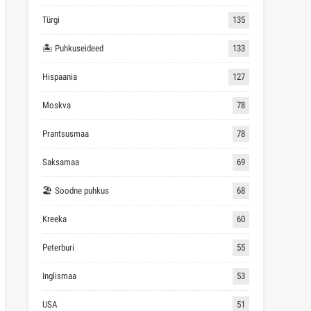
Türgi
135
🏝 Puhkuseideed
133
Hispaania
127
Moskva
78
Prantsusmaa
78
Saksamaa
69
🏖 Soodne puhkus
68
Kreeka
60
Peterburi
55
Inglismaa
53
USA
51