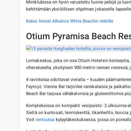
Miniklubissa on hyvin varustettu huone pelejä ja luovi
kehittämään yksilöllisen ohjelman jokaiselle lapselle
Katso hinnat Albatros White Beachin retkille
Otium Pyramisa Beach Res
Lomakeskus, joka on osa Otium Hotelsin konseptia, 
viheralueella, yksityisen 900 metrin rannan vieressä, 
4 ravintolaa odottavat vieraita – kuuden päämantereen
Fayroyz. Vienna Bar tarjoilee ranskalaisia ​​ja paikallis
Beach Bar tarjoaa vähäkalorisia ja gluteenittomia piz
Kompleksissa on kompakti vesipuisto: 2 ulkouima-allas
Siellä on kuntosali, tenniskenttä, tikanheitto, boccia 
Voit
rentoutua
kylpyläkeskuksessa, jossa on porealla