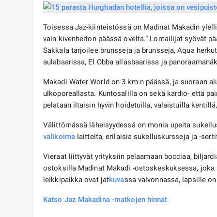
Toisessa Jaz-kiinteistössä on Madinat Makadin ylelli
vain kivenheiton päässä ovelta.” Lomailijat syövät p
Sakkala tarjoilee brunsseja ja brunsseja, Aqua herkutte
aulabaarissa, El Obba allasbaarissa ja panoraamanäk
Makadi Water World on 3 km:n päässä, ja suoraan al
ulkoporeallasta. Kuntosalilla on sekä kardio- että pai
pelataan iltaisin hyvin hoidetuilla, valaistuilla kentill
Välittömässä läheisyydessä on monia upeita sukellu
valikoima
laitteita, erilaisia ​​sukelluskursseja ja -ser
Vieraat liittyvät yrityksiin pelaamaan bocciaa, biljard
ostoksilla Madinat Makadi -ostoskeskuksessa, joka 
leikkipaikka ovat jat
kuva
ssa valvonnassa, lapsille o
Katso Jaz Makadina -matkojen hinnat