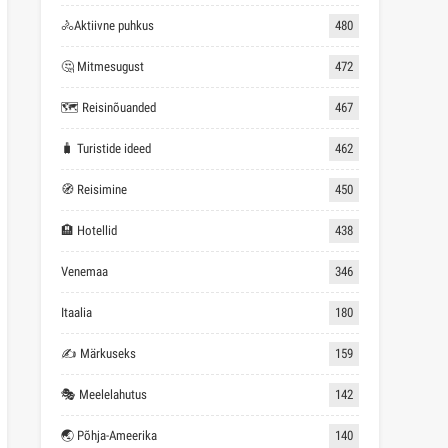
🚴Aktiivne puhkus
480
🤔 Mitmesugust
472
🗺 Reisinõuanded
467
🧳 Turistide ideed
462
🧭 Reisimine
450
🏨 Hotellid
438
Venemaa
346
Itaalia
180
✍ Märkuseks
159
🎭 Meelelahutus
142
🌏 Põhja-Ameerika
140