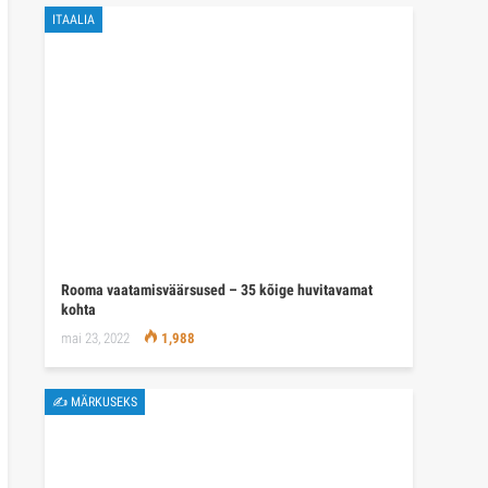
ITAALIA
Rooma vaatamisväärsused – 35 kõige huvitavamat
kohta
mai 23, 2022
1,988
✍ MÄRKUSEKS