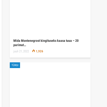
Mida Montenegrost kingituseks kaasa tuua – 20
parimat…
juuli 21, 2022
1,926
TÜRGI