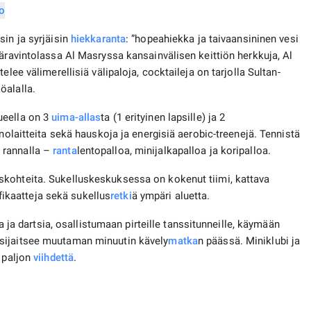
sin ja syrjäisin
hiekkaranta
: ”hopeahiekka ja taivaansininen vesi
ääravintolassa Al Masryssa kansainvälisen keittiön herkkuja, Al
lee välimerellisiä välipaloja, cocktaileja on tarjolla Sultan-
öalalla.
ueella on 3
uima-allas
ta (1 erityinen lapsille) ja 2
nolaitteita sekä hauskoja ja energisiä aerobic-treenejä. Tennistä
ä, rannalla –
ranta
lentopalloa, minijalkapalloa ja koripalloa.
skohteita. Sukelluskeskuksessa on kokenut tiimi, kattava
tifikaatteja sekä sukellus
retki
ä ympäri aluetta.
ia ja dartsia, osallistumaan pirteille tanssitunneille, käymään
sijaitsee muutaman minuutin kävely
matka
n päässä. Miniklubi ja
n paljon
viihdettä
.