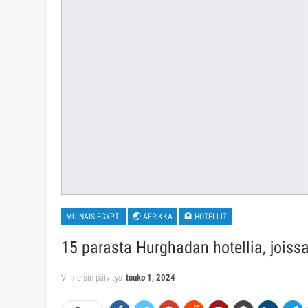
MUINAIS-EGYPTI
🌏 AFRIKKA
🏨 HOTELLIT
15 parasta Hurghadan hotellia, joiss
Viimeisin päivitys
touko 1, 2024