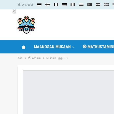
Yhteystiedot
«
MAANOSAN MUKAAN
🧭 MATKUSTAMIN
Koti
🌏 Afrikka
Muinais-Egypti