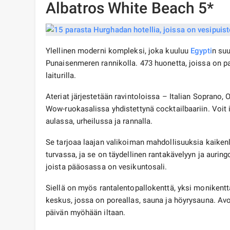
Albatros White Beach 5*
Ylellinen moderni kompleksi, joka kuuluu
Egypti
n suu
Punaisenmeren rannikolla. 473 huonetta, joissa on pa
laiturilla.
Ateriat järjestetään ravintoloissa – Italian Soprano, 
Wow-ruokasalissa yhdistettynä cocktailbaariin. Voit 
aulassa, urheilussa ja rannalla.
Se tarjoaa laajan valikoiman mahdollisuuksia kaikenla
turvassa, ja se on täydellinen rantakävelyyn ja auring
joista pääosassa on vesikuntosali.
Siellä on myös rantalentopallokenttä, yksi monikenttä
keskus, jossa on poreallas, sauna ja höyrysauna. Avo
päivän myöhään iltaan.