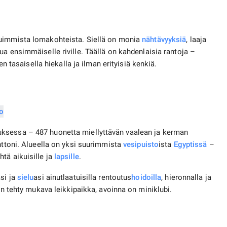
uimmista lomakohteista. Siellä on monia
nähtävyyksiä
, laaja
a ensimmäiselle riville. Täällä on kahdenlaisia ​​rantoja –
n tasaisella hiekalla ja ilman erityisiä kenkiä.
ksessa – 487 huonetta miellyttävän vaalean ja kerman
nttoni. Alueella on yksi suurimmista
vesipuisto
ista
Egyptissä
–
tä aikuisille ja
lapsille
.
si ja
sielu
asi ainutlaatuisilla rentoutus
hoidoilla
, hieronnalla ja
 on tehty mukava leikkipaikka, avoinna on miniklubi.