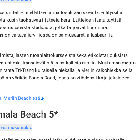
on tehty miellyttävillä maitosuklaan sävyillä, viihtyisillä
a kupin tuoksuvaa iltateetä kera. Laitteiden laatu täyttää
stuu useista studioista, jotka tarjoavat hierontaa,
 on valtava järvi, jossa on palmusaaret, allasbaari ja
lmista, lasten ruoanlaittokursseista sekä erikoistarjouksista
en antimia, kansainvälisiä ja paikallisia ruokia. Muutaman metrin
en ranta Tri-Trang kultaisella hiekalla ja Merlin valkohiekkaisella
 on värikäs Bangla Road, jossa on viihdepaikkoja jokaiseen
a, Merlin Beachissä
mala Beach 5*