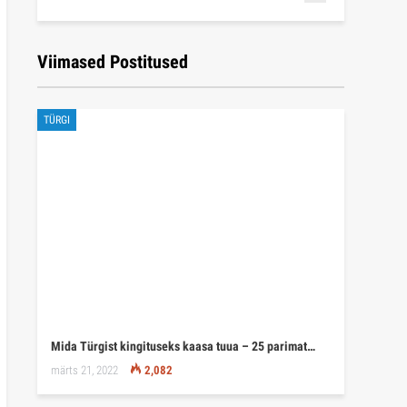
Viimased Postitused
TÜRGI
Mida Türgist kingituseks kaasa tuua – 25 parimat…
märts 21, 2022
2,082