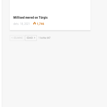
Millised mered on Türgis
dets. 18, 2021
1,746
EELMINE
EDASI
1 kohta 647