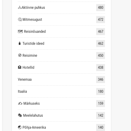
🚴Aktiivne puhkus
480
🤔 Mitmesugust
472
🗺 Reisinõuanded
467
🧳 Turistide ideed
462
🧭 Reisimine
450
🏨 Hotellid
438
Venemaa
346
Itaalia
180
✍ Märkuseks
159
🎭 Meelelahutus
142
🌏 Põhja-Ameerika
140