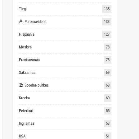
Türgi
135
🏝 Puhkuseideed
133
Hispaania
127
Moskva
78
Prantsusmaa
78
Saksamaa
69
🏖 Soodne puhkus
68
Kreeka
60
Peterburi
55
Inglismaa
53
USA
51