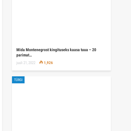
Mida Montenegrost kingituseks kaasa tuua – 20
parimat…
juuli 21, 2022
1,926
TÜRGI