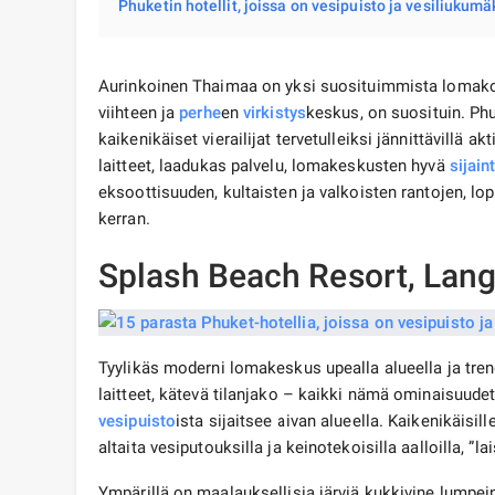
Phuketin hotellit, joissa on vesipuisto ja vesiliukumä
Aurinkoinen Thaimaa on yksi suosituimmista lomakoh
viihteen ja
perhe
en
virkistys
keskus, on suosituin. Ph
kaikenikäiset vierailijat tervetulleiksi jännittävillä ak
laitteet, laadukas palvelu, lomakeskusten hyvä
sijaint
eksoottisuuden, kultaisten ja valkoisten rantojen, l
kerran.
Splash Beach Resort, Lang
Tyylikäs moderni lomakeskus upealla alueella ja trend
laitteet, kätevä tilanjako – kaikki nämä ominaisuude
vesipuisto
ista sijaitsee aivan alueella. Kaikenikäisill
altaita vesiputouksilla ja keinotekoisilla aalloilla, ”
Ympärillä on maalauksellisia järviä kukkivine lumpeinee