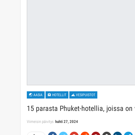
🌏 AASIA
🏨 HOTELLIT
🌊 VESIPUISTOT
15 parasta Phuket-hotellia, joissa on
Viimeisin päivitys
huhti 27, 2024