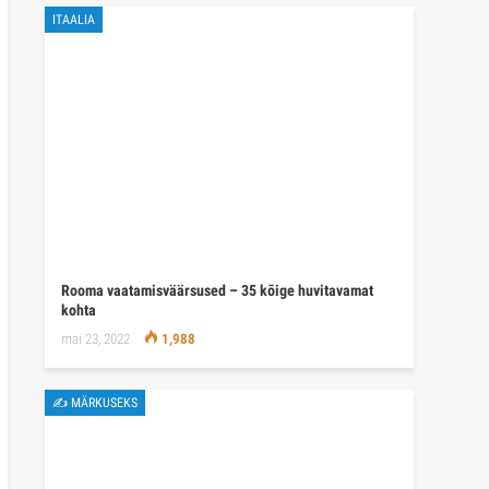
ITAALIA
Rooma vaatamisväärsused – 35 kõige huvitavamat
kohta
mai 23, 2022
1,988
✍ MÄRKUSEKS