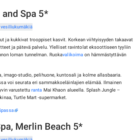
 and Spa 5*
t ja kukkivat trooppiset kasvit. Korkean viihtyisyyden takaavat
teet ja pätevä palvelu. Ylelliset ravintolat eksoottiseen tyyliin
 rennon loman tunnelman. Ruoka
valikoima
on hämmästyttävän
ia, imago-studio, pelihuone, kuntosali ja kolme allasbaaria.
ossa voi seurata eri sammakkoeläinlajien elämää. Ilmainen
yvin varustettu
ranta
Mai Khaon alueella. Splash Jungle –
kinaa, Turtle Mart -supermarket.
 Spassa
Spa, Merlin Beach 5*