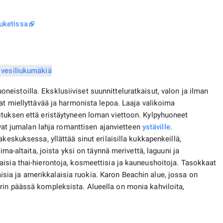
uketissa
uoneistoilla. Eksklusiiviset suunnitteluratkaisut, valon ja ilman
at miellyttävää ja harmonista lepoa. Laaja valikoima
ituksen että eristäytyneen loman viettoon. Kylpyhuoneet
 ovat jumalan lahja romanttisen ajanvietteen
ystäville
.
keskuksessa, yllättää sinut erilaisilla kukkapenkeillä,
ima-altaita, joista yksi on täynnä merivettä, laguuni ja
isia ​​thai-hierontoja, kosmeettisia ja kauneushoitoja. Tasokkaat
aisia ​​ja amerikkalaisia ​​ruokia. Karon Beachin alue, jossa on
rin päässä kompleksista. Alueella on monia kahviloita,