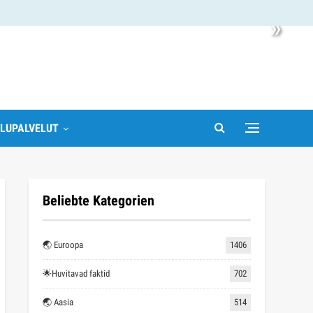
»
LUPALVELUT
Beliebte Kategorien
🌏 Euroopa
1406
🌟Huvitavad faktid
702
🌏 Aasia
514