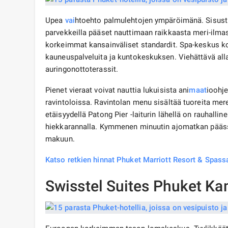
Upea
vai
htoehto palmulehtojen ympäröimänä. Sisustus 
parvekkeilla pääset nauttimaan raikkaasta meri-ilmast
korkeimmat kansainväliset standardit. Spa-keskus koo
kauneuspalveluita ja kuntokeskuksen. Viehättävä allas
auringonottoterassit.
Pienet vieraat voivat nauttia lukuisista ani
maat
ioohje
ravintoloissa. Ravintolan menu sisältää tuoreita mer
etäisyydellä Patong Pier -laiturin lähellä on rauhallin
hiekkarannalla. Kymmenen minuutin ajomatkan päässä
makuun.
Katso retkien hinnat Phuket Marriott Resort & Spass
Swisstel Suites Phuket Ka