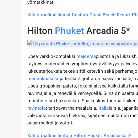
yömarkkinat.
Katso matkan hinnat Centara Grand Beach Resort Ph
Hilton
Phuket
Arcadia 5*
Upea verkkokompleksi
maisema
puistolla ja luksush
täyteys, materiaalien ympäristöystävällisyys palvelev
luksustarjouksia tekee siitä kätevän sekä perhemajo
merinäköalalla
ja terassit, joilta on pääsy rannalle,
Upea trooppinen puisto, joka sijaitsee kaikkialla loma
huvimajalla ja rehevällä vehreydellä. Siinä on useita u
monitasoisia liukumäkiä. Spa-keskus tarjoaa kaikenla
ravintola
t tarjoavat thaimaalaisia,
italia
laisia, japanil
valkoista narisevaa hiekkaa, sijaitsee muutaman met
supermarket ja yötori.
Katso matkan hintoja Hilton Phuket Arcadiassa