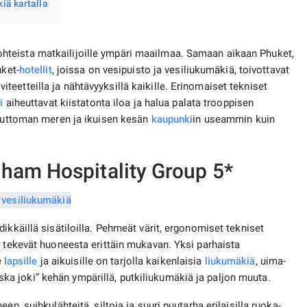
kiä kartalla
teista matkailijoille ympäri maailmaa. Samaan aikaan Phuket,
uket-
hotellit
, joissa on vesipuisto ja vesiliukumäkiä, toivottavat
tiviteetteilla ja nähtävyyksillä kaikille. Erinomaiset tekniset
i
aiheuttavat kiistatonta iloa ja halua palata trooppisen
oputtoman meren ja ikuisen kesän
kaupunki
in useammin kuin
ham Hospitality Group 5*
ikkäillä sisätiloilla. Pehmeät värit, ergonomiset tekniset
t tekevät huoneesta erittäin mukavan. Yksi parhaista
e
lapsille
ja aikuisille on tarjolla kaikenlaisia ​​
liukumäkiä
, uima-
laiska joki” kehän ympärillä, putkiliukumäkiä ja paljon muuta.
n, suihkulähteitä, siltoja ja suuri puutarha erilaisilla ruoka-