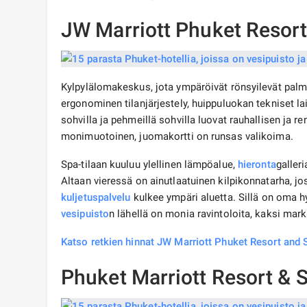
JW Marriott Phuket Resort
Kylpylälomakeskus, jota ympäröivät rönsyilevät palmu
ergonominen tilanjärjestely, huippuluokan tekniset lait
sohvilla ja pehmeillä sohvilla luovat rauhallisen ja
monimuotoinen, juomakortti on runsas valikoima.
Spa-tilaan kuuluu ylellinen lämpöalue,
hieronta
galler
Altaan vieressä on ainutlaatuinen kilpikonnatarha, j
kuljetuspalvelu
kulkee ympäri aluetta. Sillä on oma h
vesipuisto
n lähellä on monia ravintoloita, kaksi mark
Katso retkien hinnat JW Marriott Phuket Resort and
Phuket Marriott Resort & 