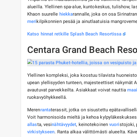
alueilla. Ylellinen spa-alue, kuntokeskus, tulishow, 
Khaon suurelle
hiekka
rannalle, joka on osa Sirinatra
meri
kilpikonnien pesää ja ainutlaatuisia mangroveme
Katso hinnat retkille Splash Beach Resortissa
Centara Grand Beach Res
Ylellinen kompleksi, joka koostuu tilavista huoneisto
upean ylellisyyden tunteen, majesteettiset näkymät
avautuvat parvekkeilta. Asiakkaat voivat nauttia
maa
ruokavyöhykkeellä.
Meren
ranta
terassit, jotka on sisustettu epätavallisell
Voit harmonisoida mieltä ja kehoa kylpyläkeskuksess
allas
ta, vesi
nähtävyydet
, keinotekoinen
vuori
stojoki,
virkistykseen
. Ranta alkaa välittömästi alueelta. Käve