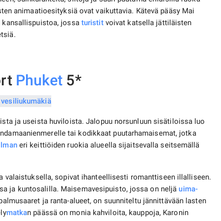
lasten animaatioesityksiä ovat vaikuttavia. Kätevä pääsy Mai
n kansallispuistoa, jossa
turistit
voivat katsella jättiläisten
tsiä.
ort
Phuket
5*
ista ja useista huviloista. Jalopuu norsunluun sisätiloissa luo
 Andamaanienmerelle tai kodikkaat puutarhamaisemat, jotka
ilman
eri keittiöiden ruokia alueella sijaitsevalla seitsemällä
a valaistuksella, sopivat ihanteellisesti romanttiseen illalliseen.
a ja kuntosalilla. Maisemavesipuisto, jossa on neljä
uima-
 palmusaaret ja ranta-alueet, on suunniteltu jännittävään lasten
ly
matka
n päässä on monia kahviloita, kauppoja, Karonin