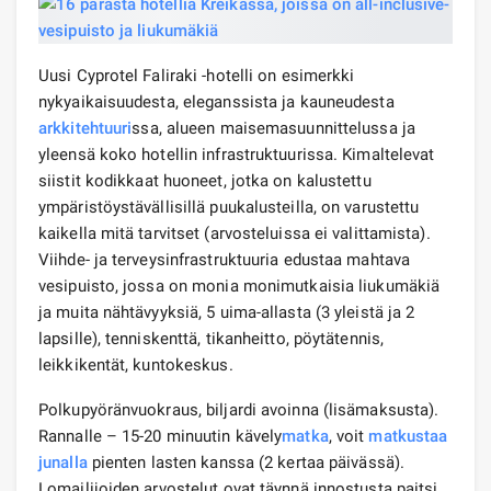
Uusi Cyprotel Faliraki -hotelli on esimerkki
nykyaikaisuudesta, eleganssista ja kauneudesta
arkkitehtuuri
ssa, alueen maisemasuunnittelussa ja
yleensä koko hotellin infrastruktuurissa. Kimaltelevat
siistit kodikkaat huoneet, jotka on kalustettu
ympäristöystävällisillä puukalusteilla, on varustettu
kaikella mitä tarvitset (arvosteluissa ei valittamista).
Viihde- ja terveysinfrastruktuuria edustaa mahtava
vesipuisto, jossa on monia monimutkaisia ​​liukumäkiä
ja muita nähtävyyksiä, 5 uima-allasta (3 yleistä ja 2
lapsille), tenniskenttä, tikanheitto, pöytätennis,
leikkikentät, kuntokeskus.
Polkupyöränvuokraus, biljardi avoinna (lisämaksusta).
Rannalle – 15-20 minuutin kävely
matka
, voit
matkustaa
junalla
pienten lasten kanssa (2 kertaa päivässä).
Lomailijoiden arvostelut ovat täynnä innostusta paitsi