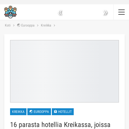
«
»
Koti
🌏 Eurooppa
Kreikka
KREIKKA
🌏 EUROOPPA
🏨 HOTELLIT
16 parasta hotellia Kreikassa, joissa