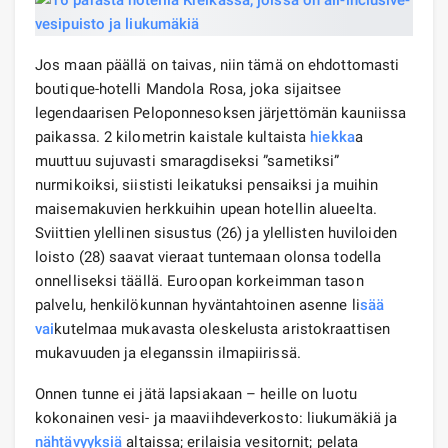
Jos maan päällä on taivas, niin tämä on ehdottomasti
boutique-hotelli Mandola Rosa, joka sijaitsee
legendaarisen Peloponnesoksen järjettömän kauniissa
paikassa. 2 kilometrin kaistale kultaista
hiekka
a
muuttuu sujuvasti smaragdiseksi ”sametiksi”
nurmikoiksi, siististi leikatuksi pensaiksi ja muihin
maisemakuvien herkkuihin upean hotellin alueelta.
Sviittien ylellinen sisustus (26) ja ylellisten huviloiden
loisto (28) saavat vieraat tuntemaan olonsa todella
onnelliseksi täällä. Euroopan korkeimman tason
palvelu, henkilökunnan hyväntahtoinen asenne li
sää
vai
kutelmaa mukavasta oleskelusta aristokraattisen
mukavuuden ja eleganssin ilmapiirissä.
Onnen tunne ei jätä lapsiakaan – heille on luotu
kokonainen vesi- ja maaviihdeverkosto: liukumäkiä ja
nähtävyyksiä
altaissa; erilaisia ​​vesitornit; pelata