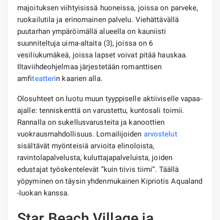
majoituksen viihtyisissä huoneissa, joissa on parveke,
ruokailutila ja erinomainen palvelu. Viehättävällä
puutarhan ympäröimällä alueella on kauniisti
suunniteltuja uima-altaita (3), joissa on 6
vesiliukumäkeä, joissa lapset voivat pitää hauskaa.
Iltaviihdeohjelmaa järjestetään romanttisen
amfi
teatteri
n kaarien alla.
Olosuhteet on luotu muun tyyppiselle aktiiviselle vapaa-
ajalle: tenniskenttä on varustettu, kuntosali toimii.
Rannalla on sukellusvarusteita ja kanoottien
vuokrausmahdollisuus. Lomailijoiden
arvostelut
sisältävät myönteisiä arvioita elinoloista,
ravintolapalvelusta, kuluttajapalveluista, joiden
edustajat työskentelevät ”kuin tiivis tiimi”. Täällä
yöpyminen on täysin yhdenmukainen Kipriotis Aqualand
-luokan kanssa.
Star Beach Village ja