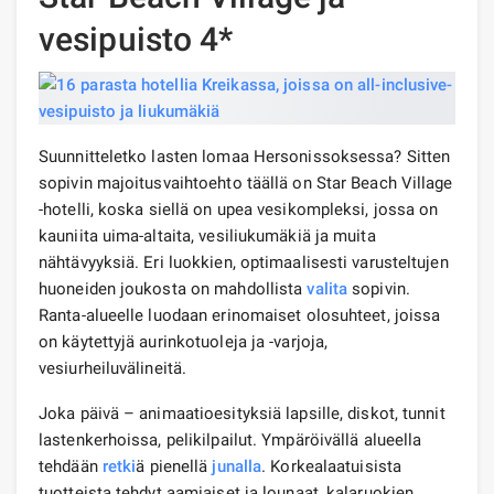
vesipuisto 4*
Suunnitteletko lasten lomaa Hersonissoksessa? Sitten
sopivin majoitusvaihtoehto täällä on Star Beach Village
-hotelli, koska siellä on upea vesikompleksi, jossa on
kauniita uima-altaita, vesiliukumäkiä ja muita
nähtävyyksiä. Eri luokkien, optimaalisesti varusteltujen
huoneiden joukosta on mahdollista
valita
sopivin.
Ranta-alueelle luodaan erinomaiset olosuhteet, joissa
on käytettyjä aurinkotuoleja ja -varjoja,
vesiurheiluvälineitä.
Joka päivä – animaatioesityksiä lapsille, diskot, tunnit
lastenkerhoissa, pelikilpailut. Ympäröivällä alueella
tehdään
retki
ä pienellä
junalla
. Korkealaatuisista
tuotteista tehdyt aamiaiset ja lounaat, kalaruokien,