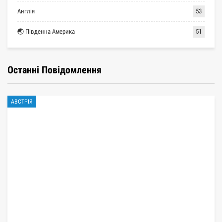
Англія
53
🌏 Південна Америка
51
Останні Повідомлення
АВСТРІЯ