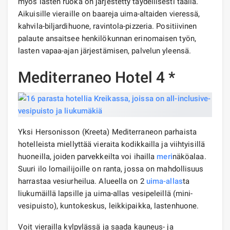
myös lasten ruoka on järjestetty täydellisesti täällä.
Aikuisille vieraille on baareja uima-altaiden vieressä,
kahvila-biljardihuone, ravintola-pizzeria. Positiivinen
palaute ansaitsee henkilökunnan erinomaisen työn,
lasten vapaa-ajan järjestämisen, palvelun yleensä.
Mediterraneo Hotel 4 *
Yksi Hersonisson (Kreeta) Mediterraneon parhaista
hotelleista miellyttää vieraita kodikkailla ja viihtyisillä
huoneilla, joiden parvekkeilta voi ihailla
meri
näköalaa.
Suuri ilo lomailijoille on ranta, jossa on mahdollisuus
harrastaa vesiurheilua. Alueella on 2
uima-allas
ta
liukumäillä lapsille ja uima-allas vesipeleillä (mini-
vesipuisto), kuntokeskus, leikkipaikka, lastenhuone.
Voit vierailla kylpylässä ja saada kauneus- ja