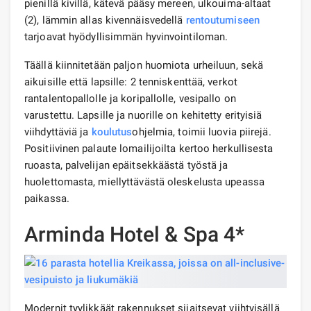
pienillä kivillä, kätevä pääsy mereen, ulkouima-altaat
(2), lämmin allas kivennäisvedellä
rentoutumiseen
tarjoavat hyödyllisimmän hyvinvointiloman.
Täällä kiinnitetään paljon huomiota urheiluun, sekä
aikuisille että lapsille: 2 tenniskenttää, verkot
rantalentopallolle ja koripallolle, vesipallo on
varustettu. Lapsille ja nuorille on kehitetty erityisiä
viihdyttäviä ja
koulutus
ohjelmia, toimii luovia piirejä.
Positiivinen palaute lomailijoilta kertoo herkullisesta
ruoasta, palvelijan epäitsekkäästä työstä ja
huolettomasta, miellyttävästä oleskelusta upeassa
paikassa.
Arminda Hotel & Spa 4*
Modernit tyylikkäät rakennukset sijaitsevat viihtyisällä