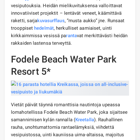
vesiputouksia. Heidän mielikuvituksensa valloittavat
innovatiiviset projektit – lentävät veneet, käämittävä
raketti, sarja
kuva
surffaus
, ”musta aukko” jne. Runsaat
trooppiset
hedelmät
, herkulliset aamiaiset, uinti
kirkkaimmissa vesissä pa
ranta
vat merkittävästi heidän
rakkaiden lastensa terveyttä.
Fodele Beach Water Park
Resort 5*
Vietät päivät täynnä romanttisia nautintoja upeassa
lomahotellissa Fodele Beach Water Park, joka sijaitsee
samannimisen kylän rannalla (
Kreetalla
). Rauhallinen
rauha, unohtumattomia rantaelämyksiä, viihdettä
vesipuistossa, uinti kauniissa uima-altaissa, majoitus