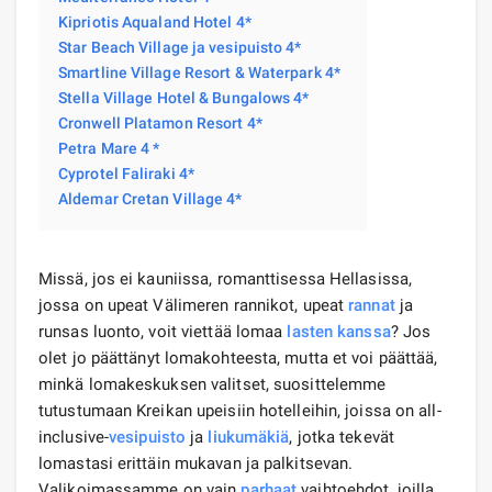
Kipriotis Aqualand Hotel 4*
Star Beach Village ja vesipuisto 4*
Smartline Village Resort & Waterpark 4*
Stella Village Hotel & Bungalows 4*
Cronwell Platamon Resort 4*
Petra Mare 4 *
Cyprotel Faliraki 4*
Aldemar Cretan Village 4*
Missä, jos ei kauniissa, romanttisessa Hellasissa,
jossa on upeat Välimeren rannikot, upeat
rannat
ja
runsas luonto, voit viettää lomaa
lasten kanssa
? Jos
olet jo päättänyt lomakohteesta, mutta et voi päättää,
minkä lomakeskuksen valitset, suosittelemme
tutustumaan Kreikan upeisiin hotelleihin, joissa on all-
inclusive-
vesipuisto
ja
liukumäkiä
, jotka tekevät
lomastasi erittäin mukavan ja palkitsevan.
Valikoimassamme on vain
parhaat
vaihtoehdot, joilla