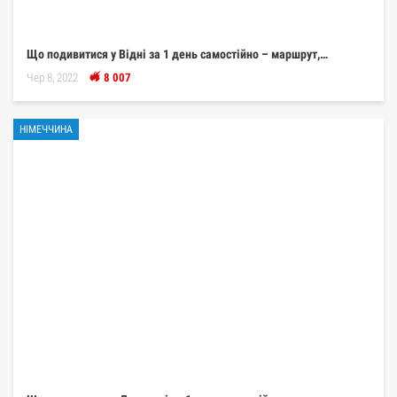
Що подивитися у Відні за 1 день самостійно – маршрут,…
Чер 8, 2022
8 007
НІМЕЧЧИНА