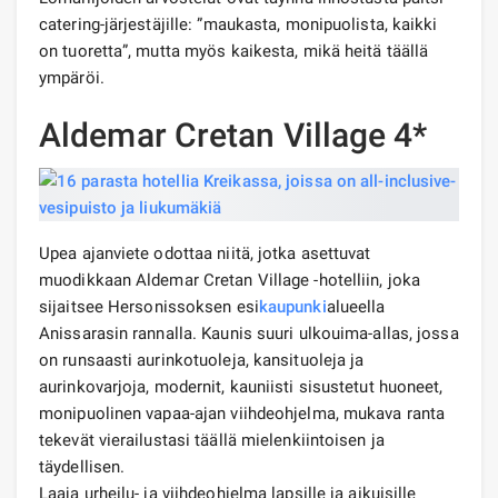
catering-järjestäjille: ”maukasta, monipuolista, kaikki
on tuoretta”, mutta myös kaikesta, mikä heitä täällä
ympäröi.
Aldemar Cretan Village 4*
Upea ajanviete odottaa niitä, jotka asettuvat
muodikkaan Aldemar Cretan Village -hotelliin, joka
sijaitsee Hersonissoksen esi
kaupunki
alueella
Anissarasin rannalla. Kaunis suuri ulkouima-allas, jossa
on runsaasti aurinkotuoleja, kansituoleja ja
aurinkovarjoja, modernit, kauniisti sisustetut huoneet,
monipuolinen vapaa-ajan viihdeohjelma, mukava ranta
tekevät vierailustasi täällä mielenkiintoisen ja
täydellisen.
Laaja urheilu- ja viihdeohjelma lapsille ja aikuisille