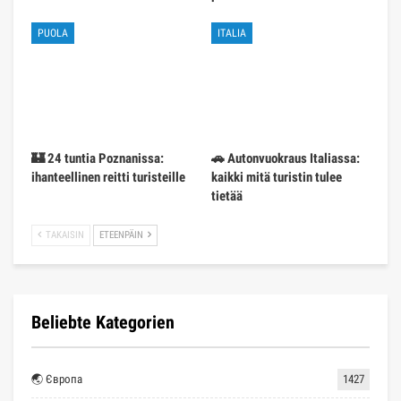
PUOLA
ITALIA
🏰 24 tuntia Poznanissa:
🚗 Autonvuokraus Italiassa:
ihanteellinen reitti turisteille
kaikki mitä turistin tulee
tietää
TAKAISIN
ETEENPÄIN
Beliebte Kategorien
🌏 Європа
1427