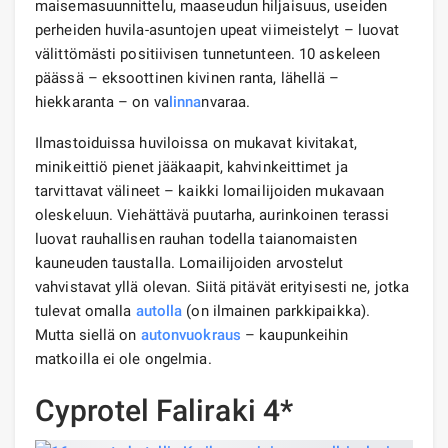
maisemasuunnittelu, maaseudun hiljaisuus, useiden
perheiden huvila-asuntojen upeat viimeistelyt – luovat
välittömästi positiivisen tunnetunteen. 10 askeleen
päässä – eksoottinen kivinen ranta, lähellä –
hiekkaranta – on va
linna
nvaraa.
Ilmastoiduissa huviloissa on mukavat kivitakat,
minikeittiö pienet jääkaapit, kahvinkeittimet ja
tarvittavat välineet – kaikki lomailijoiden mukavaan
oleskeluun. Viehättävä puutarha, aurinkoinen terassi
luovat rauhallisen rauhan todella taianomaisten
kauneuden taustalla. Lomailijoiden arvostelut
vahvistavat yllä olevan. Siitä pitävät erityisesti ne, jotka
tulevat omalla
autolla
(on ilmainen parkkipaikka).
Mutta siellä on
autonvuokraus
– kaupunkeihin
matkoilla ei ole ongelmia.
Cyprotel Faliraki 4*