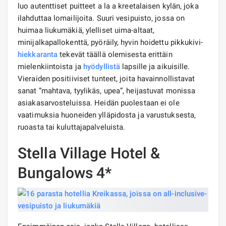
luo autenttiset puitteet a la a kreetalaisen kylän, joka
ilahduttaa lomailijoita. Suuri vesipuisto, jossa on
huimaa liukumäkiä, ylelliset uima-altaat,
minijalkapallokenttä, pyöräily, hyvin hoidettu pikkukivi-
hiekkaranta
tekevät täällä olemisesta erittäin
mielenkiintoista ja
hyödyllistä
lapsille ja aikuisille.
Vieraiden positiiviset tunteet, joita havainnollistavat
sanat ”mahtava, tyylikäs, upea”, heijastuvat monissa
asiakasarvosteluissa. Heidän puolestaan ​​ei ole
vaatimuksia huoneiden ylläpidosta ja varustuksesta,
ruoasta tai kuluttajapalveluista.
Stella Village Hotel &
Bungalows 4*