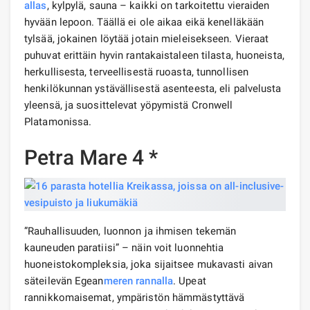
allas
, kylpylä, sauna – kaikki on tarkoitettu vieraiden
hyvään lepoon. Täällä ei ole aikaa eikä kenelläkään
tylsää, jokainen löytää jotain mieleisekseen. Vieraat
puhuvat erittäin hyvin rantakaistaleen tilasta, huoneista,
herkullisesta, terveellisestä ruoasta, tunnollisen
henkilökunnan ystävällisestä asenteesta, eli palvelusta
yleensä, ja suosittelevat yöpymistä Cronwell
Platamonissa.
Petra Mare 4 *
”Rauhallisuuden, luonnon ja ihmisen tekemän
kauneuden paratiisi” – näin voit luonnehtia
huoneistokompleksia, joka sijaitsee mukavasti aivan
säteilevän Egean
meren rannalla
. Upeat
rannikkomaisemat, ympäristön hämmästyttävä