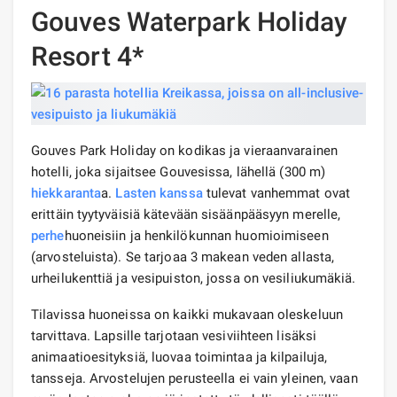
Gouves Waterpark Holiday
Resort 4*
Gouves Park Holiday on kodikas ja vieraanvarainen
hotelli, joka sijaitsee Gouvesissa, lähellä (300 m)
hiekkaranta
a.
Lasten kanssa
tulevat vanhemmat ovat
erittäin tyytyväisiä kätevään sisäänpääsyyn merelle,
perhe
huoneisiin ja henkilökunnan huomioimiseen
(arvosteluista). Se tarjoaa 3 makean veden allasta,
urheilukenttiä ja vesipuiston, jossa on vesiliukumäkiä.
Tilavissa huoneissa on kaikki mukavaan oleskeluun
tarvittava. Lapsille tarjotaan vesiviihteen lisäksi
animaatioesityksiä, luovaa toimintaa ja kilpailuja,
tansseja. Arvostelujen perusteella ei vain yleinen, vaan