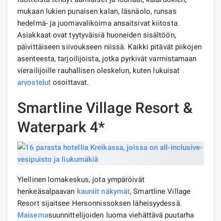
mukaan lukien punaisen kalan, läsnäolo, runsas
hedelmä- ja juomavalikoima ansaitsivat kiitosta.
Asiakkaat ovat tyytyväisiä huoneiden sisältöön,
päivittäiseen siivoukseen niissä. Kaikki pitävät piikojen
asenteesta, tarjoilijoista, jotka pyrkivät varmistamaan
vierailijoille rauhallisen oleskelun, kuten lukuisat
arvostelut
osoittavat.
Smartline Village Resort &
Waterpark 4*
Ylellinen lomakeskus, jota ympäröivät
henkeäsalpaavan
kauniit näkymät
, Smartline Village
Resort sijaitsee Hersonnissoksen läheisyydessä.
Maisema
suunnittelijoiden luoma viehättävä puutarha