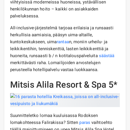
viihtyisissä moderneissa huoneissa, ystävällisen
henkilökunnan hoito – kaikki on asiakkaiden
palveluksessa.
All-inclusive-järjestelmä tarjoaa erilaisia ​​ja runsaasti
herkullisia aamiaisia, pääsyn uima-altaille,
kuntokeskukseen, uima
rantaa
n, moniin urheilu- ja
leikkikentihin, tenniskenttiä, lasten leikkikenttiä ja
huoneita, runsaasti b / n kotitalouspalveluita
säästää
merkittävästi raha. Lomailijoiden arvostelujen
perusteella hotellipalvelu vastaa luokkaansa.
Mitsis Alila Resort & Spa 5*
Suunnitteletko lomaa kuuluisassa Rodoksen
lomakohteessa Falirakissa? Sitten
paras
vaihtoehto
täällä majoittumiseen on upea Mitsis Alila Spa Hotel,