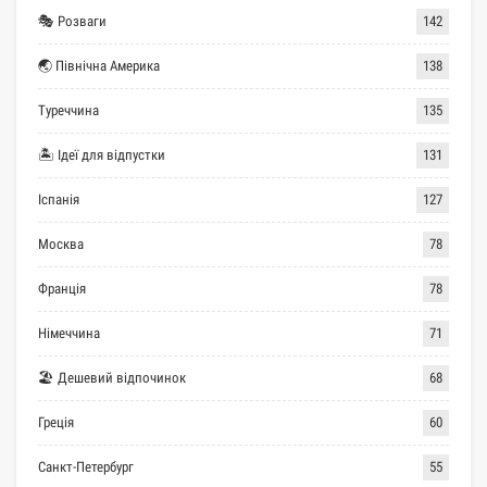
🎭 Розваги
142
🌏 Північна Америка
138
Туреччина
135
🏝 Ідеї для відпустки
131
Іспанія
127
Москва
78
Франція
78
Німеччина
71
🏖 Дешевий відпочинок
68
Греція
60
Санкт-Петербург
55