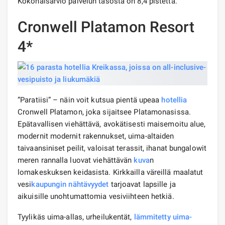
Kokonaisarvio palvelun tasosta on 8,4 pistettä.
Cronwell Platamon Resort
4*
”Paratiisi” – näin voit kutsua pientä upeaa
hotellia
Cronwell Platamon, joka sijaitsee Platamonasissa.
Epätavallisen viehättävä, avokätisesti maisemoitu alue,
modernit modernit rakennukset, uima-altaiden
taivaansiniset peilit, valoisat terassit, ihanat bungalowit
meren rannalla luovat viehättävän
kuva
n
lomakeskuksen keidasista. Kirkkailla väreillä maalatut
vesi
kaupungin nähtävyydet
tarjoavat lapsille ja
aikuisille unohtumattomia vesiviihteen hetkiä.
Tyylikäs uima-allas, urheilukentät,
lämmitetty uima-