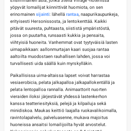
Ensimmäinen asia, jonka Stella Village -hotellissa
yöpyvät lomailijat kiinnittivät huomiota, on sen
erinomainen
sijainti
: lähellä
rantaa
, naapurikaupunkeja,
erityisesti Hersonissosta, ja lentokenttää. Kaikki
pitävät suuresta, puhtaasta, siististä ympäristöstä,
jossa on puutarha, runsaasti kukkia ja pensaita,
viihtyisiä huoneita. Vanhemmat ovat tyytyväisiä lasten
uimapaikkaan: aallonmurtajan kaari suojaa rantaa
aaltoilta muodostaen rauhallisen lahden, jossa voi
turvallisesti uida säällä kuin myrskylläkin.
Paikallisissa uima-altaissa lapset voivat harrastaa
vesiaerobicia, pelata jalkapalloa jalkapallokentällä ja
pelata lentopalloa rannalla. Animaattorit nuorten
vieraiden iloksi järjestävät yhdessä lastenkerhon
kanssa teatteriesityksiä, pelejä ja kilpailuja sekä
minidiskoa. Maukas keittiö laajalla ruokavalikoimalla,
ravintolapalvelu, palveluasenne, mukava majoitus
huoneissa ansaitsi lomailijoilta hyvät arvostelut.