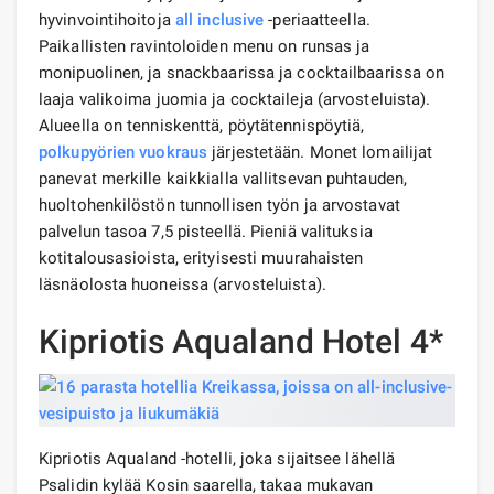
hyvinvointihoitoja
all inclusive
-periaatteella.
Paikallisten ravintoloiden menu on runsas ja
monipuolinen, ja snackbaarissa ja cocktailbaarissa on
laaja valikoima juomia ja cocktaileja (arvosteluista).
Alueella on tenniskenttä, pöytätennispöytiä,
polkupyörien vuokraus
järjestetään. Monet lomailijat
panevat merkille kaikkialla vallitsevan puhtauden,
huoltohenkilöstön tunnollisen työn ja arvostavat
palvelun tasoa 7,5 pisteellä. Pieniä valituksia
kotitalousasioista, erityisesti muurahaisten
läsnäolosta huoneissa (arvosteluista).
Kipriotis Aqualand Hotel 4*
Kipriotis Aqualand -hotelli, joka sijaitsee lähellä
Psalidin kylää Kosin saarella, takaa mukavan