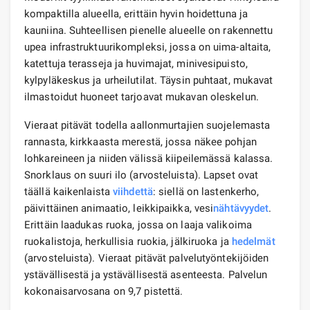
kompaktilla alueella, erittäin hyvin hoidettuna ja
kauniina. Suhteellisen pienelle alueelle on rakennettu
upea infrastruktuurikompleksi, jossa on uima-altaita,
katettuja terasseja ja huvimajat, minivesipuisto,
kylpyläkeskus ja urheilutilat. Täysin puhtaat, mukavat
ilmastoidut huoneet tarjoavat mukavan oleskelun.
Vieraat pitävät todella aallonmurtajien suojelemasta
rannasta, kirkkaasta merestä, jossa näkee pohjan
lohkareineen ja niiden välissä kiipeilemässä kalassa.
Snorklaus on suuri ilo (arvosteluista). Lapset ovat
täällä kaikenlaista
viihdettä
: siellä on lastenkerho,
päivittäinen animaatio, leikkipaikka, vesi
nähtävyydet
.
Erittäin laadukas ruoka, jossa on laaja valikoima
ruokalistoja, herkullisia ruokia, jälkiruoka ja
hedelmät
(arvosteluista). Vieraat pitävät palvelutyöntekijöiden
ystävällisestä ja ystävällisestä asenteesta. Palvelun
kokonaisarvosana on 9,7 pistettä.