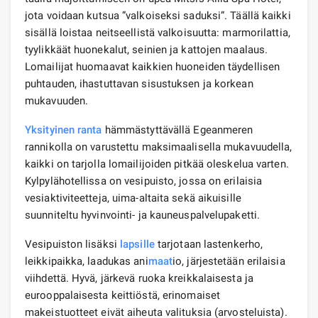
jota voidaan kutsua ”valkoiseksi saduksi”. Täällä kaikki
sisällä loistaa neitseellistä valkoisuutta: marmorilattia,
tyylikkäät huonekalut, seinien ja kattojen maalaus.
Lomailijat huomaavat kaikkien huoneiden täydellisen
puhtauden, ihastuttavan sisustuksen ja korkean
mukavuuden.
Yksityinen ranta
hämmästyttävällä Egeanmeren
rannikolla on varustettu maksimaalisella mukavuudella,
kaikki on tarjolla lomailijoiden pitkää oleskelua varten.
Kylpylähotellissa on vesipuisto, jossa on erilaisia ​​
vesiaktiviteetteja, uima-altaita sekä aikuisille
suunniteltu hyvinvointi- ja kauneuspalvelupaketti.
Vesipuiston lisäksi
lapsille
tarjotaan lastenkerho,
leikkipaikka, laadukas ani
maat
io, järjestetään erilaisia ​​
viihdettä. Hyvä, järkevä ruoka kreikkalaisesta ja
eurooppalaisesta keittiöstä, erinomaiset
makeistuotteet eivät aiheuta valituksia (arvosteluista).