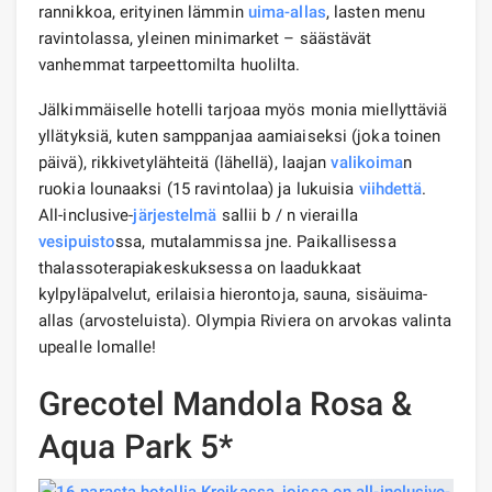
rannikkoa, erityinen lämmin
uima-allas
, lasten menu
ravintolassa, yleinen minimarket – säästävät
vanhemmat tarpeettomilta huolilta.
Jälkimmäiselle hotelli tarjoaa myös monia miellyttäviä
yllätyksiä, kuten samppanjaa aamiaiseksi (joka toinen
päivä), rikkivetylähteitä (lähellä), laajan
valikoima
n
ruokia lounaaksi (15 ravintolaa) ja lukuisia
viihdettä
.
All-inclusive-
järjestelmä
sallii b / n vierailla
vesipuisto
ssa, mutalammissa jne. Paikallisessa
thalassoterapiakeskuksessa on laadukkaat
kylpyläpalvelut, erilaisia ​​hierontoja, sauna, sisäuima-
allas (arvosteluista). Olympia Riviera on arvokas valinta
upealle lomalle!
Grecotel Mandola Rosa &
Aqua Park 5*