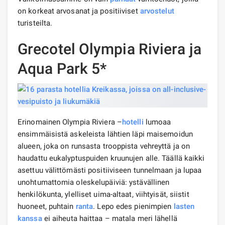
on korkeat arvosanat ja positiiviset
arvostelut
turisteilta.
Grecotel Olympia Riviera ja
Aqua Park 5*
Erinomainen Olympia Riviera –
hotelli
lumoaa
ensimmäisistä askeleista lähtien läpi maisemoidun
alueen, joka on runsasta trooppista vehreyttä ja on
haudattu eukalyptuspuiden kruunujen alle. Täällä kaikki
asettuu välittömästi positiiviseen tunnelmaan ja lupaa
unohtumattomia oleskelupäiviä: ystävällinen
henkilökunta, ylelliset uima-altaat, viihtyisät, siistit
huoneet, puhtain
ranta
. Lepo edes pienimpien
lasten
kanssa
ei aiheuta haittaa – matala meri lähellä