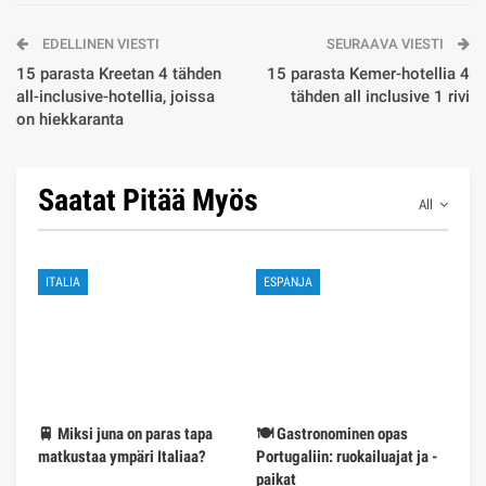
EDELLINEN VIESTI
SEURAAVA VIESTI
15 parasta Kreetan 4 tähden
15 parasta Kemer-hotellia 4
all-inclusive-hotellia, joissa
tähden all inclusive 1 rivi
on hiekkaranta
Saatat Pitää Myös
All
ITALIA
ESPANJA
🚆 Miksi juna on paras tapa
🍽️ Gastronominen opas
matkustaa ympäri Italiaa?
Portugaliin: ruokailuajat ja -
paikat