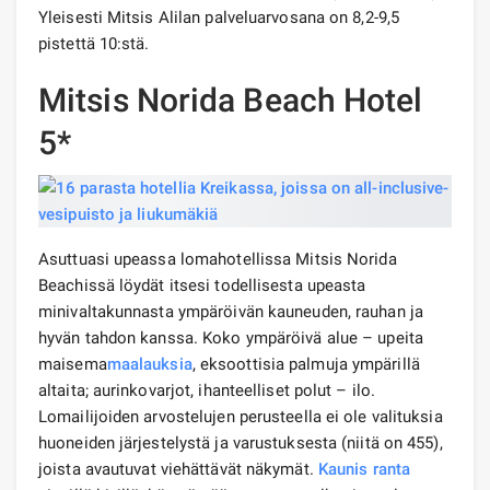
Yleisesti Mitsis Alilan palveluarvosana on 8,2-9,5
pistettä 10:stä.
Mitsis Norida Beach Hotel
5*
Asuttuasi upeassa lomahotellissa Mitsis Norida
Beachissä löydät itsesi todellisesta upeasta
minivaltakunnasta ympäröivän kauneuden, rauhan ja
hyvän tahdon kanssa. Koko ympäröivä alue – upeita
maisema
maalauksia
, eksoottisia palmuja ympärillä
altaita; aurinkovarjot, ihanteelliset polut – ilo.
Lomailijoiden arvostelujen perusteella ei ole valituksia
huoneiden järjestelystä ja varustuksesta (niitä on 455),
joista avautuvat viehättävät näkymät.
Kaunis ranta