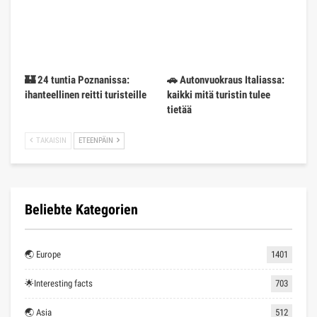
🏰 24 tuntia Poznanissa:
🚗 Autonvuokraus Italiassa:
ihanteellinen reitti turisteille
kaikki mitä turistin tulee
tietää
TAKAISIN
ETEENPÄIN
Beliebte Kategorien
🌏 Europe
1401
🌟Interesting facts
703
🌏 Asia
512