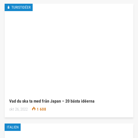
🧳 TURISTIDÉER
Vad du ska ta med från Japan – 20 bästa idéerna
okt 26, 2022
1 608
ITALIEN