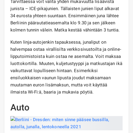
Tarvittaessa voit valita yhden mukavuutta lisäävistä
junista – ICE-pikajunien. Tällaisten junien liput alkavat
34 eurosta yhteen suuntaan. Ensimmäinen juna lähtee
Berliinin päärautatieasemalta klo 9.30 ja sen jälkeen
kolmen tunnin välein. Matka kestää vähintään 3 tuntia.
Kuten linja-autojenkin tapauksessa, junaliput on
halvempaa ostaa virallisilta verkkosivustoilta ja online-
lipputoimistoista kuin ostaa ne asemalta. Voit maksaa
luottokortilla. Muuten, kuljetustyyppi ja matkustajan ikä
vaikuttavat lopulliseen hintaan. Esimerkiksi
ensiluokkaisen vaunun lipusta joudut maksamaan
muutaman euron lisämaksun, mutta voit käyttää
ilmaista Wi-Fi:ä, baaria ja mukavia pöytiä.
Auto