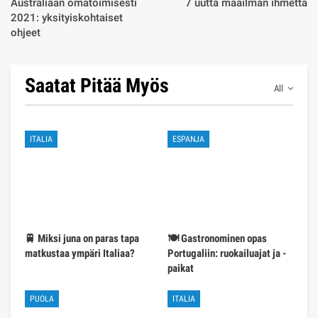
Australiaan omatoimisesti
7 uutta maailman ihmettä
2021: yksityiskohtaiset
ohjeet
Saatat Pitää Myös
All
ITALIA
ESPANJA
🚆 Miksi juna on paras tapa
🍽️ Gastronominen opas
matkustaa ympäri Italiaa?
Portugaliin: ruokailuajat ja -
paikat
PUOLA
ITALIA