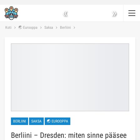
«
»
Koti
🌏 Eurooppa
Saksa
Berliini
BERLIINI
SAKSA
🌏 EUROOPPA
Berliini – Dresden: miten sinne pääsee