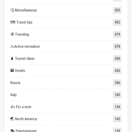
🤔 Miscellaneous
505
🗺 Travel tips
492
🧭 Traveling
479
🚴Active recreation
478
🧳 Tourist ideas
458
🏨 Hotels
436
Russia
346
Italy
180
✍ For a note
154
🌏 North America
145
🎭 Entertainment
139