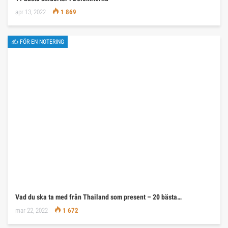
apr 13, 2022
1 869
✍ FÖR EN NOTERING
Vad du ska ta med från Thailand som present – 20 bästa…
mar 22, 2022
1 672