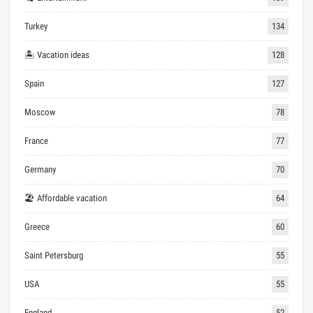
Turkey
134
🏝 Vacation ideas
128
Spain
127
Moscow
78
France
77
Germany
70
🏖 Affordable vacation
64
Greece
60
Saint Petersburg
55
USA
55
England
52