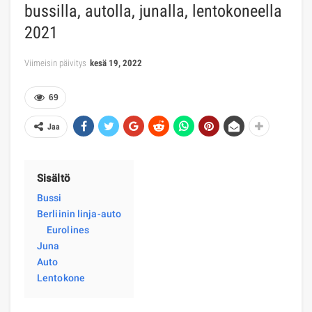
bussilla, autolla, junalla, lentokoneella
2021
Viimeisin päivitys
kesä 19, 2022
69
Jaa
Sisältö
Bussi
Berliinin linja-auto
Eurolines
Juna
Auto
Lentokone