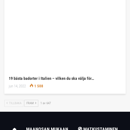
19 bästa badorter i Italien – vilken du ska välja för…
jun 14, 2022
1 508
TILLBAKA
FRAM
1 av 647
MAANOSAN MUKAAN
🧭 MATKUSTAMINEN