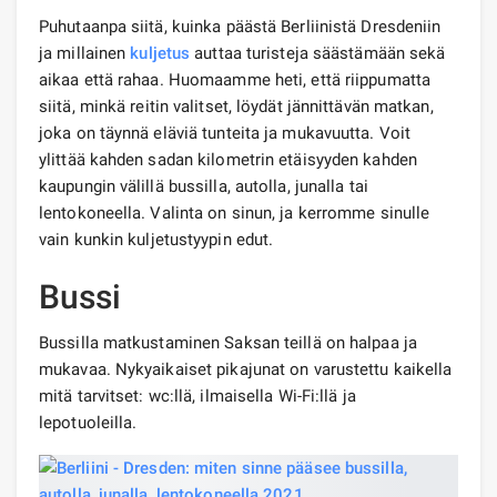
Puhutaanpa siitä, kuinka päästä Berliinistä Dresdeniin
ja millainen
kuljetus
auttaa turisteja säästämään sekä
aikaa että rahaa. Huomaamme heti, että riippumatta
siitä, minkä reitin valitset, löydät jännittävän matkan,
joka on täynnä eläviä tunteita ja mukavuutta. Voit
ylittää kahden sadan kilometrin etäisyyden kahden
kaupungin välillä bussilla, autolla, junalla tai
lentokoneella. Valinta on sinun, ja kerromme sinulle
vain kunkin kuljetustyypin edut.
Bussi
Bussilla matkustaminen Saksan teillä on halpaa ja
mukavaa. Nykyaikaiset pikajunat on varustettu kaikella
mitä tarvitset: wc:llä, ilmaisella Wi-Fi:llä ja
lepotuoleilla.