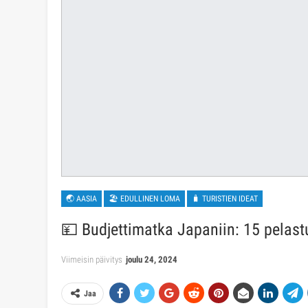
🌏 AASIA
🏖 EDULLINEN LOMA
🧳 TURISTIEN IDEAT
💴 Budjettimatka Japaniin: 15 pelast
Viimeisin päivitys
joulu 24, 2024
Jaa