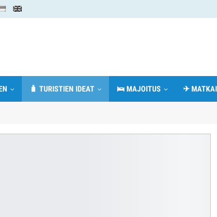
EN
🧳 TURISTIEN IDEAT
🛌 MAJOITUS
✈ MATKAI