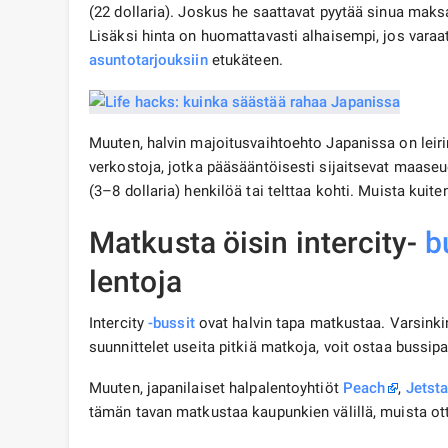
(22 dollaria). Joskus he saattavat pyytää sinua ma
Lisäksi hinta on huomattavasti alhaisempi, jos var
asuntotarjouksiin
etukäteen.
Muuten, halvin majoitusvaihtoehto Japanissa on leir
verkostoja, jotka pääsääntöisesti sijaitsevat maase
(3–8 dollaria) henkilöä tai telttaa kohti. Muista kuit
Matkusta öisin intercity-
b
lentoja
Intercity
-bussit
ovat halvin tapa matkustaa. Varsinki
suunnittelet useita pitkiä matkoja, voit ostaa bussipa
Muuten, japanilaiset halpalentoyhtiöt
Peach
,
Jetsta
tämän tavan matkustaa kaupunkien välillä, muista o