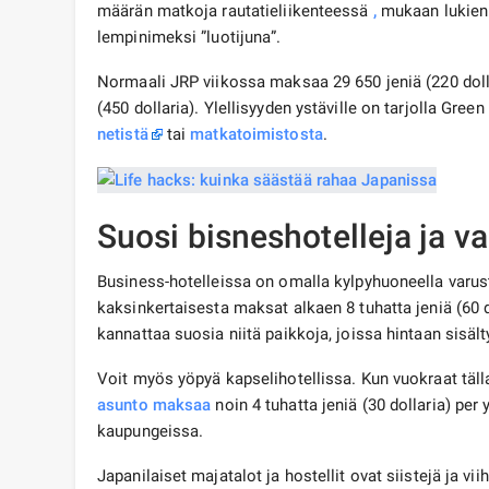
määrän matkoja rautatieliikenteessä
,
mukaan lukien
lempinimeksi ”luotijuna”.
Normaali JRP viikossa maksaa 29 650 jeniä (220 dollar
(450 dollaria). Ylellisyyden ystäville on tarjolla Green
netistä
tai
matkatoimistosta
.
Suosi bisneshotelleja ja v
Business-hotelleissa on omalla kylpyhuoneella varus
kaksinkertaisesta maksat alkaen 8 tuhatta jeniä (60 d
kannattaa suosia niitä paikkoja, joissa hintaan sisäl
Voit myös yöpyä kapselihotellissa. Kun vuokraat tälla
asunto
maksaa
noin 4 tuhatta jeniä (30 dollaria) per 
kaupungeissa.
Japanilaiset majatalot ja hostellit ovat siistejä ja v