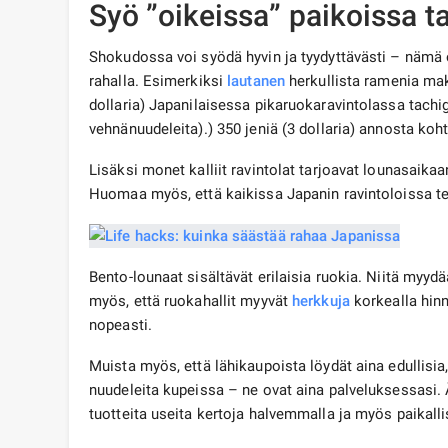
Syö ”oikeissa” paikoissa t
Shokudossa voi syödä hyvin ja tyydyttävästi – nämä ov
rahalla. Esimerkiksi
lautanen
herkullista ramenia mak
dollaria) Japanilaisessa pikaruokaravintolassa tachig
vehnänuudeleita).) 350 jeniä (3 dollaria) annosta koht
Lisäksi monet kalliit ravintolat tarjoavat lounasaik
Huomaa myös, että kaikissa Japanin ravintoloissa tee 
Bento-lounaat sisältävät erilaisia ​​ruokia. Niitä myy
myös, että ruokahallit myyvät
herkkuja
korkealla hinn
nopeasti.
Muista myös, että lähikaupoista löydät aina edullisia
nuudeleita kupeissa – ne ovat aina palveluksessasi.
tuotteita useita kertoja halvemmalla ja myös paikallis