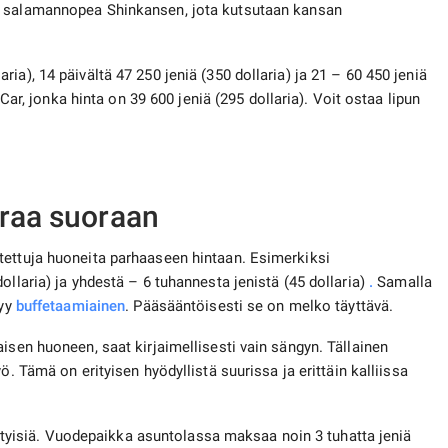
 salamannopea Shinkansen, jota kutsutaan kansan
ia), 14 päivältä 47 250 jeniä (350 dollaria) ja 21 – 60 450 jeniä
 Car, jonka hinta on 39 600 jeniä (295 dollaria). Voit ostaa lipun
araa suoraan
tettuja huoneita parhaaseen hintaan. Esimerkiksi
ollaria) ja yhdestä – 6 tuhannesta jenistä (45 dollaria)
.
Samalla
tyy
buffetaamiainen
. Pääsääntöisesti se on melko täyttävä.
isen huoneen, saat kirjaimellisesti vain sängyn. Tällainen
yö. Tämä on erityisen hyödyllistä suurissa ja erittäin kalliissa
iihtyisiä. Vuodepaikka asuntolassa maksaa noin 3 tuhatta jeniä