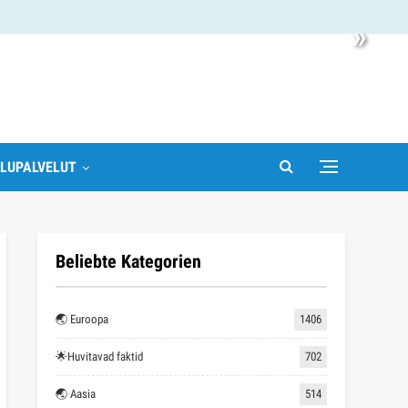
»
LUPALVELUT
Beliebte Kategorien
🌏 Euroopa
1406
🌟Huvitavad faktid
702
🌏 Aasia
514