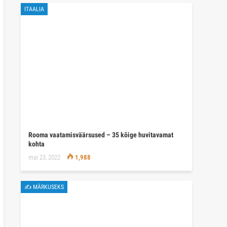
ITAALIA
Rooma vaatamisväärsused – 35 kõige huvitavamat
kohta
mai 23, 2022
1,988
✍ MÄRKUSEKS