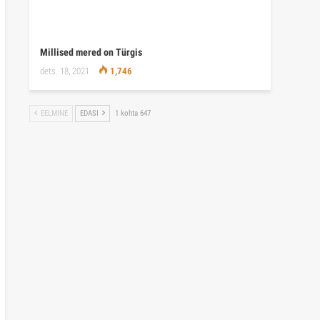
Millised mered on Türgis
dets. 18, 2021
1,746
EELMINE
EDASI
1 kohta 647