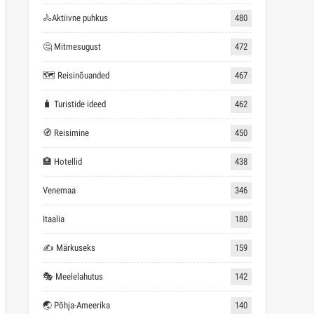
🚴Aktiivne puhkus
480
🤔 Mitmesugust
472
🗺 Reisinõuanded
467
🧳 Turistide ideed
462
🧭 Reisimine
450
🏨 Hotellid
438
Venemaa
346
Itaalia
180
✍ Märkuseks
159
🎭 Meelelahutus
142
🌏 Põhja-Ameerika
140