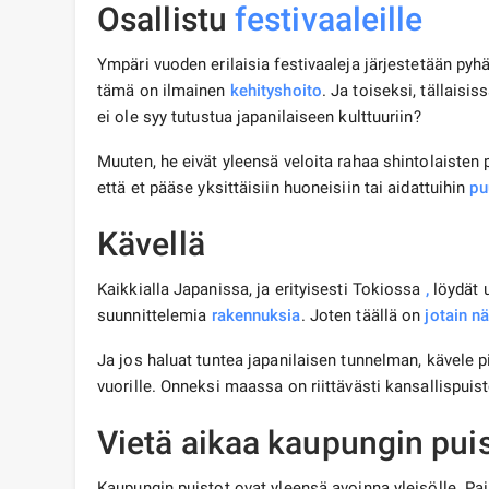
Osallistu
festivaaleille
Ympäri vuoden erilaisia ​​festivaaleja järjestetään p
tämä on ilmainen
kehityshoito
. Ja toiseksi, tällais
ei ole syy tutustua japanilaiseen kulttuuriin?
Muuten, he eivät yleensä veloita rahaa shintolaisten
että et pääse yksittäisiin huoneisiin tai aidattuihin
pu
Kävellä
Kaikkialla Japanissa, ja erityisesti Tokiossa
,
löydät 
suunnittelemia
rakennuksia
. Joten täällä on
jotain n
Ja jos haluat tuntea japanilaisen tunnelman, kävele pi
vuorille. Onneksi maassa on riittävästi kansallispuist
Vietä aikaa kaupungin pui
Kaupungin puistot ovat yleensä avoinna yleisölle. Paik