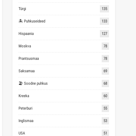
Türgi
135
🏝 Puhkuseideed
133
Hispaania
127
Moskva
78
Prantsusmaa
78
Saksamaa
69
🏖 Soodne puhkus
68
Kreeka
60
Peterburi
55
Inglismaa
53
USA
51