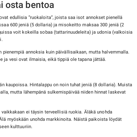
ai osta bentoa
at edullisia ”ruokaloita”, joista saa isot annokset pienellä
saa 600 jeniä (5 dollaria) ja misokeitto maksaa 300 jeniä (2
uissa voit kokeilla sobaa (tattarinuudeleita) ja udonia (valkoisia
i.
aan pienempiä annoksia kuin päivällisaikaan, mutta halvemmalla.
ja vesi ovat ilmaisia, eikä tippiä ole tapana jättää.
dään kaupoissa. Hintalappu on noin tuhat jeniä (8 dollaria). Muista
alla, mutta lähempänä sulkemispäivää niiden hinnat laskevat
, vaikkakaan ei täysin terveellisiä ruokia. Äläkä unohda
 Älä myöskään unohda markkinoita. Näistä paikoista löydät
een kulttuuriin.