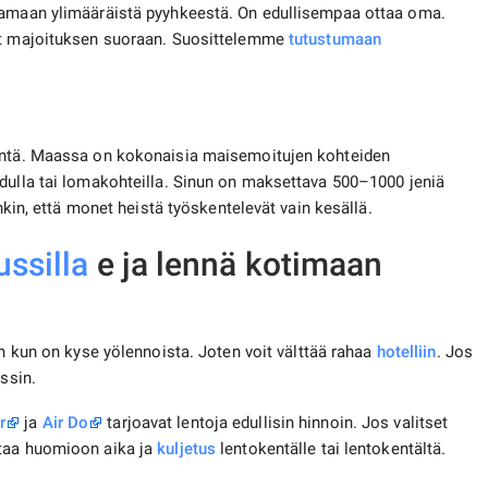
ksamaan ylimääräistä pyyhkeestä. On edullisempaa ottaa oma.
aat majoituksen suoraan. Suosittelemme
tutustumaan
intä. Maassa on kokonaisia ​​maisemoitujen kohteiden
udulla tai lomakohteilla. Sinun on maksettava 500–1000 jeniä
enkin, että monet heistä työskentelevät vain kesällä.
ussilla
e ja lennä kotimaan
n kun on kyse yölennoista. Joten voit välttää rahaa
hotelliin
. Jos
ssin.
r
ja
Air Do
tarjoavat lentoja edullisin hinnoin. Jos valitset
ttaa huomioon aika ja
kuljetus
lentokentälle tai lentokentältä.