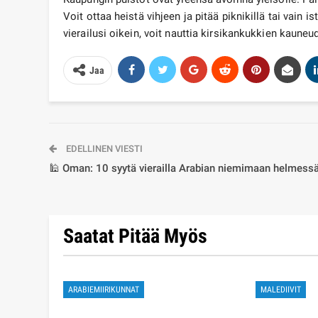
Voit ottaa heistä vihjeen ja pitää piknikillä tai vain i
vierailusi oikein, voit nauttia kirsikankukkien kauneu
Jaa
EDELLINEN VIESTI
🕌 Oman: 10 syytä vierailla Arabian niemimaan helmessä
Saatat Pitää Myös
ARABIEMIIRIKUNNAT
MALEDIIVIT