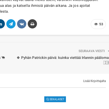
stua alas ja katsella ihmisiä päivän aikana. Ja jos ajoitat
desta.
53
SEURAAVA VIESTI
 🐪
🍀 Pyhän Patrickin päivä: kuinka viettää Irlannin päälom
🇮
Lisää Kirjoittajalta
🤔 SEKALAISET