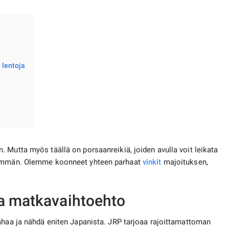
 lentoja
 Mutta myös täällä on porsaanreikiä, joiden avulla voit leikata
isemmän. Olemme koonneet yhteen parhaat
vinkit
majoituksen,
va matkavaihtoehto
ahaa ja nähdä eniten Japanista. JRP tarjoaa rajoittamattoman