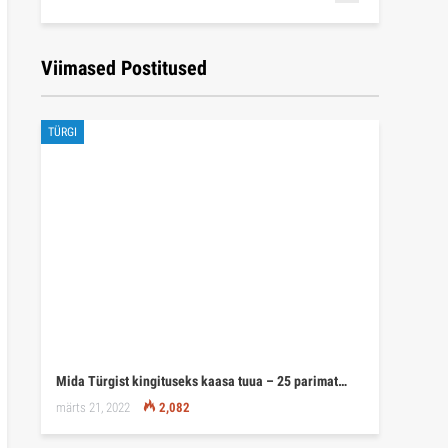
Viimased Postitused
TÜRGI
Mida Türgist kingituseks kaasa tuua – 25 parimat…
märts 21, 2022
2,082