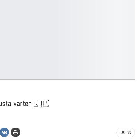
usta varten 🇯🇵
53