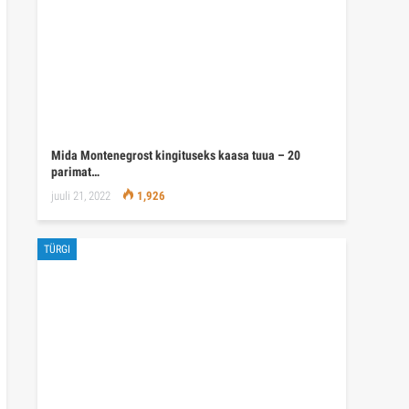
Mida Montenegrost kingituseks kaasa tuua – 20
parimat…
juuli 21, 2022
1,926
TÜRGI