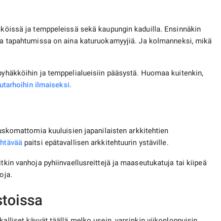
yhäköissä ja temppeleissä sekä kaupungin kaduilla. Ensinnäkin
issa tapahtumissa on aina katuruokamyyjiä. Ja kolmanneksi, mikä
 pyhäkköihin ja temppelialueisiin pääsystä. Huomaa kuitenkin,
utarhoihin ilmaiseksi.
uskomattomia kuuluisien japanilaisten arkkitehtien
ähtävää
paitsi epätavallisen arkkitehtuurin ystäville.
tkin vanhoja pyhiinvaellusreittejä ja maaseutukatuja tai kiipeä
oja.
stoissa
alliset käyvät täällä melko usein, varsinkin viikonloppuisin.