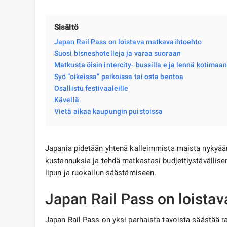
Sisältö
Japan Rail Pass on loistava matkavaihtoehto
Suosi bisneshotelleja ja varaa suoraan
Matkusta öisin intercity- bussilla e ja lennä kotimaan
Syö ”oikeissa” paikoissa tai osta bentoa
Osallistu festivaaleille
Kävellä
Vietä aikaa kaupungin puistoissa
Japania pidetään yhtenä kalleimmista maista nykyään.
kustannuksia ja tehdä matkastasi budjettiystäväll
lipun ja ruokailun säästämiseen.
Japan Rail Pass on loista
Japan Rail Pass on yksi parhaista tavoista säästää r