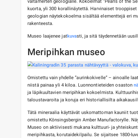
valtamerten geologialle. Kokoelmat ”Pearls of the Sea”
kuorta, yli 300 korallinäytettä. Harvinaiset trooppise
geologian näytekokoelma sisältää elementtejä eri ma
rakenteesta.
Museo laajenee jat
kuva
sti, ja sitä täydennetään uusil
Meripihkan museo
Omistettu vain yhdelle ”aurinkokivelle” – ainoalle l
niistä painaa yli 4 kiloa. Luonnontieteiden osaston
nä
ja läpikuultavien meripihkan kokoelmista. Kulttuurihi
taloustavaroita ja koruja eri historiallisilta aikakausil
Tätä mineraalia käyttävät uskomattoman kauniit tuotte
omistettu Könsingsbergin Amber Manufactorylle. Näyt
Museo on aktiivisesti mukana kulttuuri- ja yhteiskunt
meripihkasta, korutaidekilpailu. Se sijaitsee 1800-l