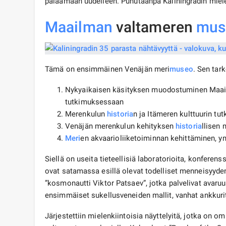
palaamaan uudelleen. Puhutaanpa Kaliningradin miel
Maailman
valtameren
mus
Tämä on ensimmäinen Venäjän meri
museo
. Sen tar
Nykyaikaisen käsityksen muodostuminen Maail
tutkimuksessaan
Merenkulun
historia
n ja Itämeren kulttuurin tu
Venäjän merenkulun kehityksen
historia
llisen 
Meri
en akvaarioliiketoiminnan kehittäminen, y
Siellä on useita tieteellisiä laboratorioita, konferens
ovat satamassa esillä olevat todelliset menneisyyden la
”kosmonautti Viktor Patsaev”, jotka palvelivat avaru
ensimmäiset sukellusveneiden mallit, vanhat ankkurit
Järjestettiin mielenkiintoisia näyttelyitä, jotka on om