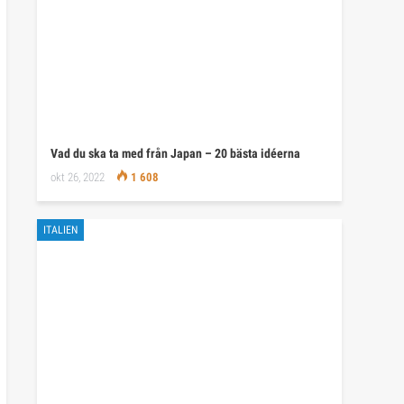
Vad du ska ta med från Japan – 20 bästa idéerna
okt 26, 2022
1 608
ITALIEN