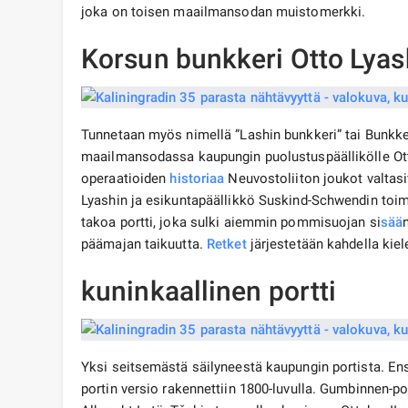
joka on toisen maailmansodan muistomerkki.
Korsun bunkkeri Otto Lyas
Tunnetaan myös nimellä ”Lashin bunkkeri” tai Bunkke
maailmansodassa kaupungin puolustuspäällikölle Otto 
operaatioiden
historiaa
Neuvostoliiton joukot valtasi
Lyashin ja esikuntapäällikkö Suskind-Schwendin toim
takoa portti, joka sulki aiemmin pommisuojan si
sää
päämajan taikuutta.
Retket
järjestetään kahdella kiel
kuninkaallinen portti
Yksi seitsemästä säilyneestä kaupungin portista. E
portin versio rakennettiin 1800-luvulla. Gumbinnen-por