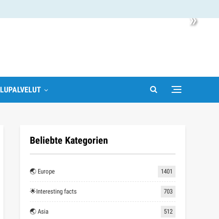
»
LUPALVELUT
Beliebte Kategorien
🌏 Europe
1401
🌟Interesting facts
703
🌏 Asia
512