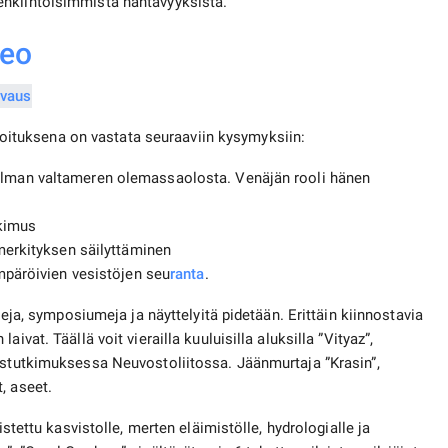
enkiintoisimmista nähtävyyksistä.
eo
koituksena on vastata seuraaviin kysymyksiin:
man valtameren olemassaolosta. Venäjän rooli hänen
tkimus
merkityksen säilyttäminen
mpäröivien vesistöjen seu
ranta
.
seja, symposiumeja ja näyttelyitä pidetään. Erittäin kiinnostavia
ivat. Täällä voit vierailla kuuluisilla aluksilla ”Vityaz”,
ustutkimuksessa Neuvostoliitossa. Jäänmurtaja ”Krasin”,
, aseet.
istettu kasvistolle, merten eläimistölle, hydrologialle ja