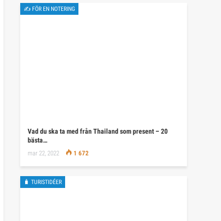
✍ FÖR EN NOTERING
Vad du ska ta med från Thailand som present – 20
bästa…
mar 22, 2022
1 672
🧳 TURISTIDÉER