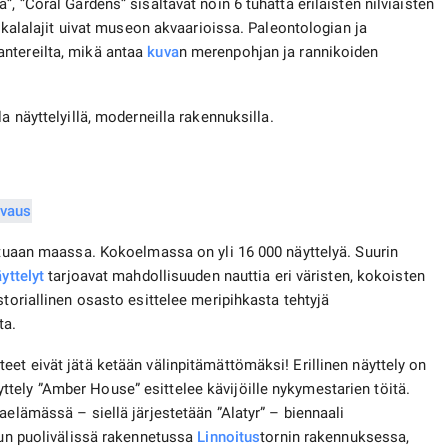
, ”Coral Gardens” sisältävät noin 6 tuhatta erilaisten nilviäisten
t kalalajit uivat museon akvaarioissa. Paleontologian ja
ntereilta, mikä antaa
kuva
n merenpohjan ja rannikoiden
la näyttelyillä, moderneilla rakennuksilla.
aatuaan maassa. Kokoelmassa on yli 16 000 näyttelyä. Suurin
yttelyt
tarjoavat mahdollisuuden nauttia eri väristen, kokoisten
storiallinen osasto esittelee meripihkasta tehtyjä
ta.
et eivät jätä ketään välinpitämättömäksi! Erillinen näyttely on
tely ”Amber House” esittelee kävijöille nykymestarien töitä.
aelämässä – siellä järjestetään ”Alatyr” – biennaali
uvun puolivälissä rakennetussa
Linnoitus
tornin rakennuksessa,