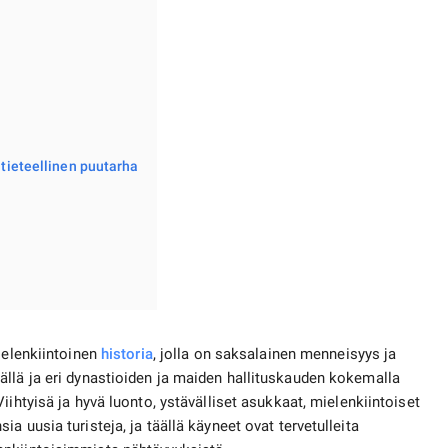
itieteellinen puutarha
ielenkiintoinen
historia
, jolla on saksalainen menneisyys ja
llä ja eri dynastioiden ja maiden hallituskauden kokemalla
iihtyisä ja hyvä luonto, ystävälliset asukkaat, mielenkiintoiset
ia uusia turisteja, ja täällä käyneet ovat tervetulleita