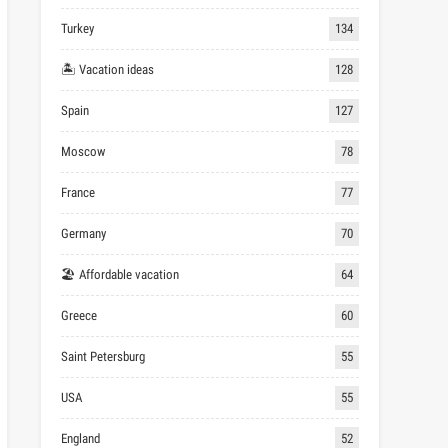
Turkey
134
🏝 Vacation ideas
128
Spain
127
Moscow
78
France
77
Germany
70
🏖 Affordable vacation
64
Greece
60
Saint Petersburg
55
USA
55
England
52