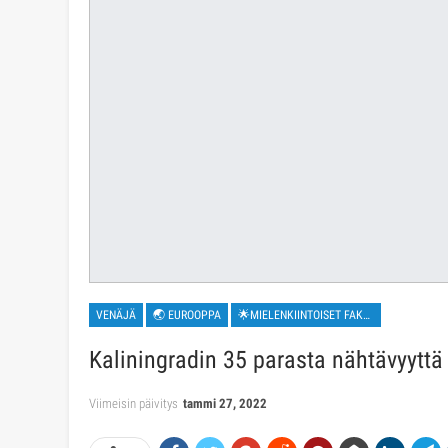
VENÄJÄ
🌏 EUROOPPA
🌟MIELENKIINTOISET FAKTAT
Kaliningradin 35 parasta nähtävyyttä
Viimeisin päivitys
tammi 27, 2022