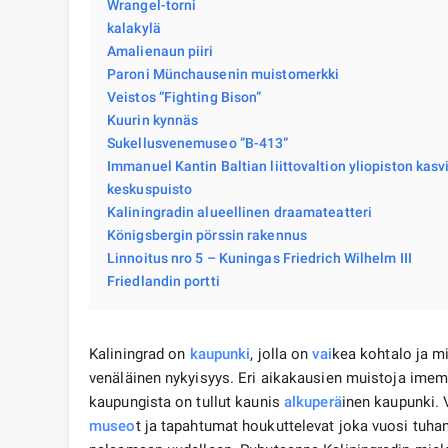
Wrangel-torni
kalakylä
Amalienaun piiri
Paroni Münchausenin muistomerkki
Veistos ”Fighting Bison”
Kuurin kynnäs
Sukellusvenemuseo ”B-413”
Immanuel Kantin Baltian liittovaltion yliopiston kasv
keskuspuisto
Kaliningradin alueellinen draamateatteri
Königsbergin pörssin rakennus
Linnoitus nro 5 – Kuningas Friedrich Wilhelm III
Friedlandin portti
Kaliningrad on
kaupunki
, jolla on
vai
kea kohtalo ja m
venäläinen nykyisyys. Eri aikakausien muistoja imemä
kaupungista on tullut kaunis
alkuperä
inen kaupunki. V
museo
t ja tapahtumat houkuttelevat joka vuosi tuhans