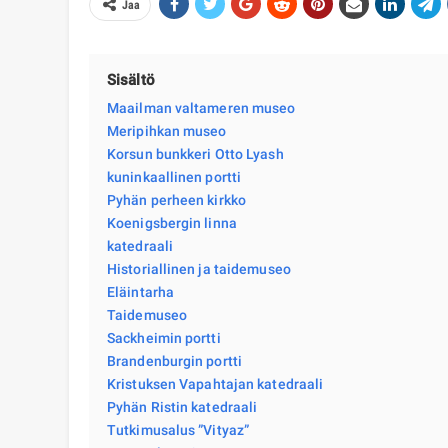
Jaa
Sisältö
Maailman valtameren museo
Meripihkan museo
Korsun bunkkeri Otto Lyash
kuninkaallinen portti
Pyhän perheen kirkko
Koenigsbergin linna
katedraali
Historiallinen ja taidemuseo
Eläintarha
Taidemuseo
Sackheimin portti
Brandenburgin portti
Kristuksen Vapahtajan katedraali
Pyhän Ristin katedraali
Tutkimusalus ”Vityaz”