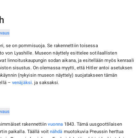
h
ri, se on pommisuoja. Se rakennettiin toisessa
von Lyashille. Museon näyttely esittelee sotilaallisten
vat linnoituskaupungin sodan aikana, ja esitellään myös kenraali
iston sisustus. On olemassa myytti, että Hitler antoi asetuksen
nkäynnin (nykyisin museon näyttely) suojatakseen tämän
ellä –
venäjäksi
. ja saksaksi.
nsimmäiset rakennettiin
vuonna
1843. Tämä uusgoottilaisen
tin paikalla. Täällä voit
nähdä
muotokuvia Preussin herttua