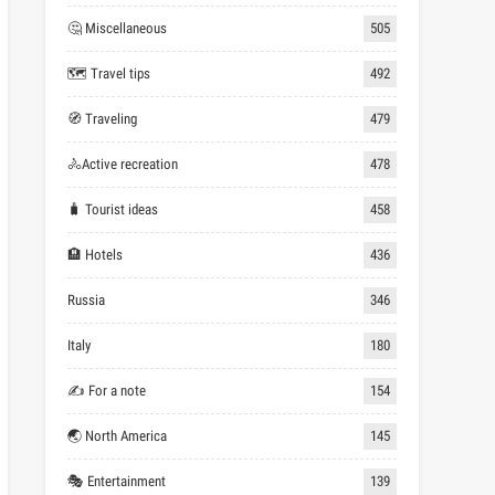
🤔 Miscellaneous
505
🗺 Travel tips
492
🧭 Traveling
479
🚴Active recreation
478
🧳 Tourist ideas
458
🏨 Hotels
436
Russia
346
Italy
180
✍ For a note
154
🌏 North America
145
🎭 Entertainment
139