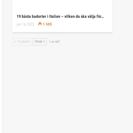
19 bästa badorter i Italien – vilken du ska välja för…
jun 14, 2022
1 505
TILLBAKA
FRAM
1 av 647