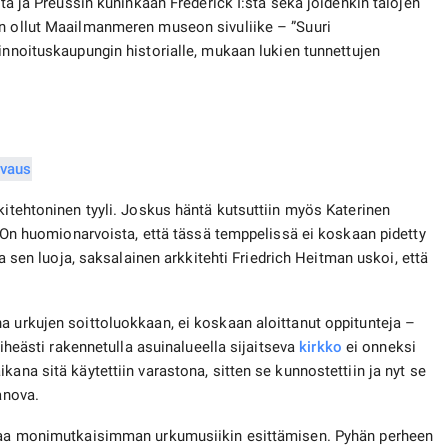
sta ja Preussin kuninkaan Frederick I:stä sekä joidenkin talojen
on ollut Maailmanmeren museon sivuliike – ”Suuri
nnoituskaupungin historialle, mukaan lukien tunnettujen
kitehtoninen tyyli. Joskus häntä kutsuttiin myös Katerinen
l. On huomionarvoista, että tässä temppelissä ei koskaan pidetty
 sen luoja, saksalainen arkkitehti Friedrich Heitman uskoi, että
a urkujen soittoluokkaan, ei koskaan aloittanut oppitunteja –
Tiheästi rakennetulla asuinalueella sijaitseva
kirkko
ei onneksi
kana sitä käytettiin varastona, sitten se kunnostettiin ja nyt se
anova.
istaa monimutkaisimman urkumusiikin esittämisen. Pyhän perheen