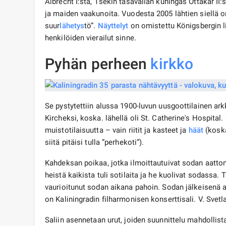
Albrecht I:stä, Tšekin tasavallan kuningas Ottakar II:
ja maiden vaakunoita. Vuodesta 2005 lähtien siellä 
suur
lähetys
tö”.
Näyttelyt
on omistettu Königsbergin li
henkilöiden vierailut sinne.
Pyhän perheen
kirkko
Se pystytettiin alussa 1900-luvun uusgoottilainen ark
Kircheksi, koska. lähellä oli St. Catherine's Hospita
muistotilaisuutta – vain riitit ja kasteet ja
häät
(koska
siitä pitäisi tulla ”perhekoti”).
Kahdeksan poikaa, jotka ilmoittautuivat sodan aatton
heistä kaikista tuli sotilaita ja he kuolivat sodassa. 
vaurioitunut sodan aikana pahoin. Sodan jälkeisenä ai
on Kaliningradin filharmonisen konserttisali. V. Svetl
Saliin asennetaan urut, joiden suunnittelu mahdoll