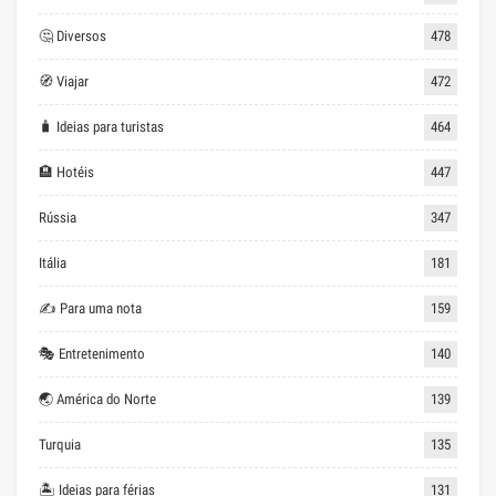
🤔 Diversos
478
🧭 Viajar
472
🧳 Ideias para turistas
464
🏨 Hotéis
447
Rússia
347
Itália
181
✍ Para uma nota
159
🎭 Entretenimento
140
🌏 América do Norte
139
Turquia
135
🏝 Ideias para férias
131