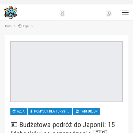
«
»
Dom
🌏 Azja
🌏 AZJA
🧳 POMYSŁY DLA TURYSTÓW
🏖 TANI URLOP
💴 Budżetowa podróż do Japonii: 15