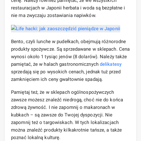
cenę. Należy również pamiętać, że we wszystkich
restauracjach w Japonii herbata i woda są bezpłatne i
nie ma zwyczaju zostawiania napiwków.
Bento, czyli lunche w pudełkach, obejmują różnorodne
produkty spożywcze. Są sprzedawane w sklepach. Cena
wynosi około 1 tysiąc jenów (8 dolarów). Należy także
pamiętać, że w halach gastronomicznych
delikatesy
sprzedają się po wysokich cenach, jednak tuż przed
zamknięciem ich ceny gwałtownie spadają.
Pamiętaj też, że w sklepach ogólnospożywczych
zawsze możesz znaleźć niedrogą, choć nie do końca
zdrową żywność. I nie zapomnij o makaronach w
kubkach – są zawsze do Twojej dyspozycji. Nie
zapomnij też o targowiskach. W tych lokalizacjach
można znaleźć produkty kilkakrotnie tańsze, a także
poznać lokalną kulturę.