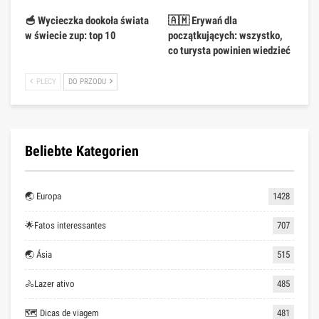
🥣 Wycieczka dookoła świata
🇦🇲 Erywań dla
w świecie zup: top 10
początkujących: wszystko,
co turysta powinien wiedzieć
PLECY
DO PRZODU
Beliebte Kategorien
🌏 Europa
1428
🌟Fatos interessantes
707
🌏 Ásia
515
🚴Lazer ativo
485
🗺 Dicas de viagem
481