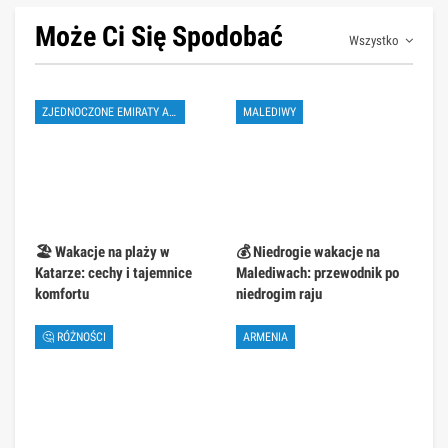
Może Ci Się Spodobać
Wszystko
ZJEDNOCZONE EMIRATY ARABSKIE
MALEDIWY
🏖️ Wakacje na plaży w
💰 Niedrogie wakacje na
Katarze: cechy i tajemnice
Malediwach: przewodnik po
komfortu
niedrogim raju
🤔 RÓŻNOŚCI
ARMENIA