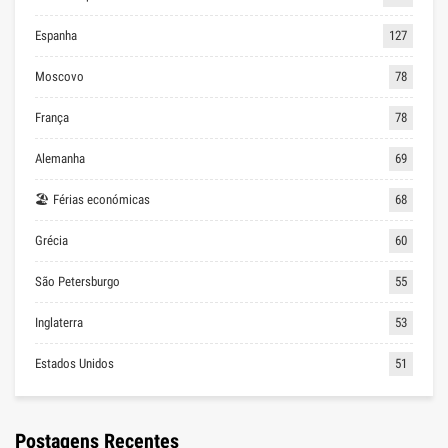
Espanha
127
Moscovo
78
França
78
Alemanha
69
🏖 Férias económicas
68
Grécia
60
São Petersburgo
55
Inglaterra
53
Estados Unidos
51
Postagens Recentes