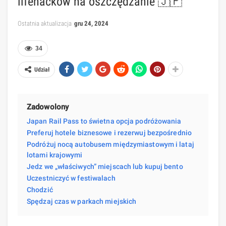
lifehacków na oszczędzanie 🇯🇵
Ostatnia aktualizacja
gru 24, 2024
34
Udział
Zadowolony
Japan Rail Pass to świetna opcja podróżowania
Preferuj hotele biznesowe i rezerwuj bezpośrednio
Podróżuj nocą autobusem międzymiastowym i lataj
lotami krajowymi
Jedz we „właściwych” miejscach lub kupuj bento
Uczestniczyć w festiwalach
Chodzić
Spędzaj czas w parkach miejskich