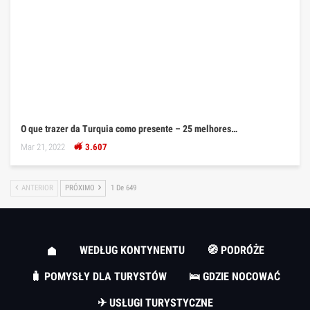
O que trazer da Turquia como presente – 25 melhores…
Mar 21, 2022
3.607
ANTERIOR
PRÓXIMO
1 De 649
WEDŁUG KONTYNENTU
🧭 PODRÓŻE
🧳 POMYSŁY DLA TURYSTÓW
🛌 GDZIE NOCOWAĆ
✈ USŁUGI TURYSTYCZNE