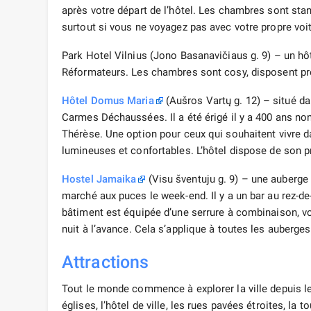
après votre départ de l’hôtel. Les chambres sont sta
surtout si vous ne voyagez pas avec votre propre voit
Park Hotel Vilnius (Jono Basanavičiaus g. 9) – un hôte
Réformateurs. Les chambres sont cosy, disposent pre
Hôtel Domus Maria
(Aušros Vartų g. 12) – situé da
Carmes Déchaussées. Il a été érigé il y a 400 ans non 
Thérèse. Une option pour ceux qui souhaitent vivre 
lumineuses et confortables. L’hôtel dispose de son pr
Hostel Jamaika
(Visu šventuju g. 9) – une auberge a
marché aux puces le week-end. Il y a un bar au rez-de
bâtiment est équipée d’une serrure à combinaison, vo
nuit à l’avance. Cela s’applique à toutes les auberges
Attractions
Tout le monde commence à explorer la ville depuis l
églises, l’hôtel de ville, les rues pavées étroites, la