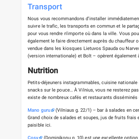
Transport
Nous vous recommandons d’installer immédiatement 
suivre le trafic, les transports en commun et le partag
pour vous rendre n’importe où dans la ville. Vous po
également le faire directement auprès du chauffeur ou
vendue dans les kiosques Lietuvos Spauda ou Narve
(version internationale) et Bolt – opèrent également à
Nutrition
Petits-déjeuners instagrammables, cuisine nationale 
snacks sur le pouce… À Vilnius, vous ne resterez pas 
existe de nombreux cafés et restaurants disséminés d
Mano guru
(Vilniaus g. 22/1) – bar à salades en cen
Grand choix de salades et soupes, jus de fruits frais
paisible ici.
Cosy
(Dominikonų g. 10) est une excellente option p