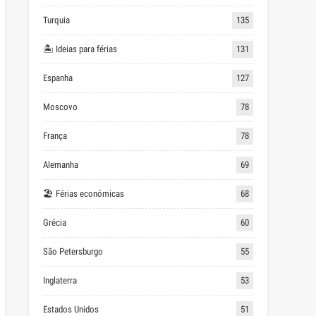
Turquia
135
🏝 Ideias para férias
131
Espanha
127
Moscovo
78
França
78
Alemanha
69
🏖 Férias económicas
68
Grécia
60
São Petersburgo
55
Inglaterra
53
Estados Unidos
51