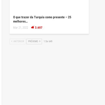
O que trazer da Turquia como presente – 25
melhores…
Mar 21, 2022
3.607
ANTERIOR
PRÓXIMO
1 De 649