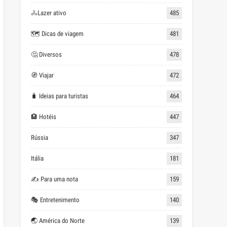
🚴Lazer ativo
485
🗺 Dicas de viagem
481
🤔 Diversos
478
🧭 Viajar
472
🧳 Ideias para turistas
464
🏨 Hotéis
447
Rússia
347
Itália
181
✍ Para uma nota
159
🎭 Entretenimento
140
🌏 América do Norte
139