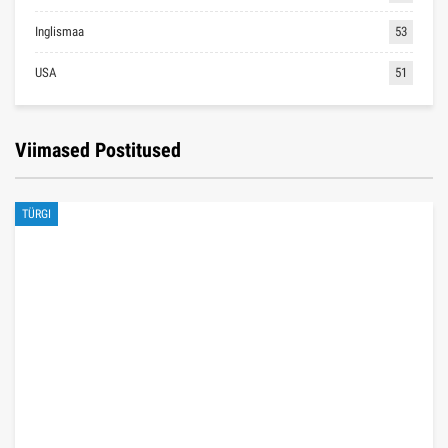
Inglismaa
53
USA
51
Viimased Postitused
TÜRGI