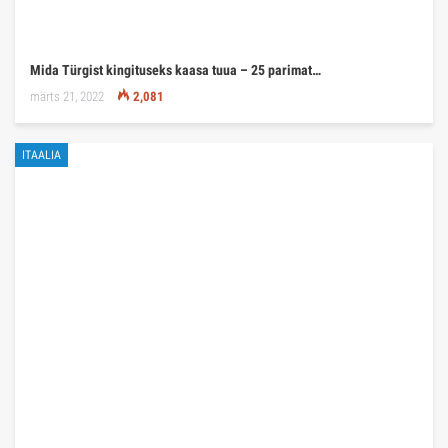
Mida Türgist kingituseks kaasa tuua – 25 parimat…
märts 21, 2022
2,081
ITAALIA