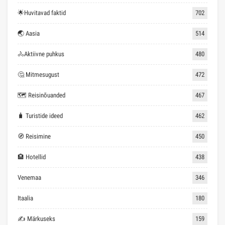
🌟Huvitavad faktid
702
🌏 Aasia
514
🚴Aktiivne puhkus
480
🤔 Mitmesugust
472
🗺 Reisinõuanded
467
🧳 Turistide ideed
462
🧭 Reisimine
450
🏨 Hotellid
438
Venemaa
346
Itaalia
180
✍ Märkuseks
159