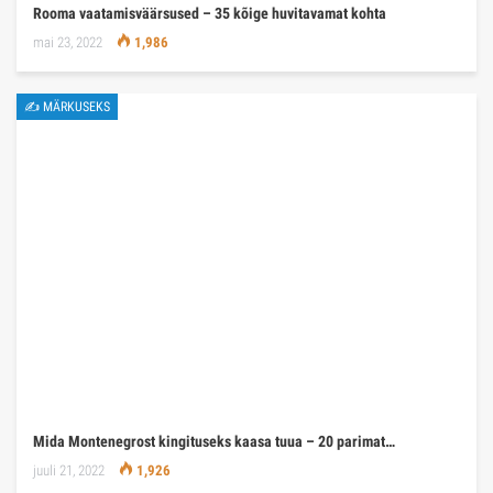
Rooma vaatamisväärsused – 35 kõige huvitavamat kohta
mai 23, 2022
1,986
✍ MÄRKUSEKS
Mida Montenegrost kingituseks kaasa tuua – 20 parimat…
juuli 21, 2022
1,926