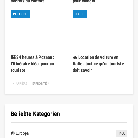
secrets du confort
pour manger
POLOGNE
ITALIE
🏰 24 heures à Poznan :
🚗 Location de voiture en
l’itinéraire idéal pour un
Italie : tout ce qu’un touriste
touriste
doit savoir
ARRIÈRE
EFFRONTÉ
Beliebte Kategorien
🌏 Euroopa
1406