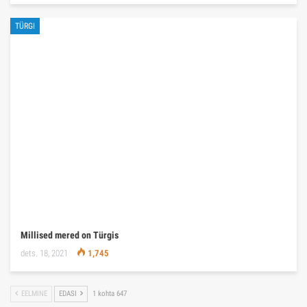
TÜRGI
Millised mered on Türgis
dets. 18, 2021
1,745
EELMINE
EDASI
1 kohta 647