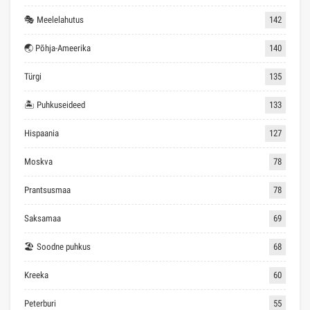
🎭 Meelelahutus
142
🌏 Põhja-Ameerika
140
Türgi
135
🏝 Puhkuseideed
133
Hispaania
127
Moskva
78
Prantsusmaa
78
Saksamaa
69
🏖 Soodne puhkus
68
Kreeka
60
Peterburi
55