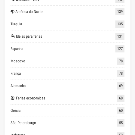
🌏 América do Norte
139
Turquia
135
🏝 Ideias para férias
131
Espanha
127
Moscovo
78
França
78
Alemanha
69
🏖 Férias económicas
68
Grécia
60
São Petersburgo
55