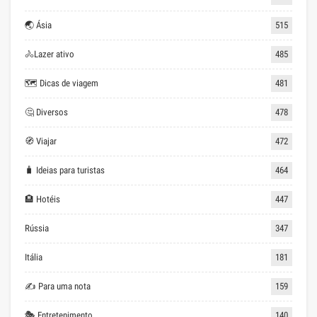
🌏 Ásia
515
🚴Lazer ativo
485
🗺 Dicas de viagem
481
🤔 Diversos
478
🧭 Viajar
472
🧳 Ideias para turistas
464
🏨 Hotéis
447
Rússia
347
Itália
181
✍ Para uma nota
159
🎭 Entretenimento
140