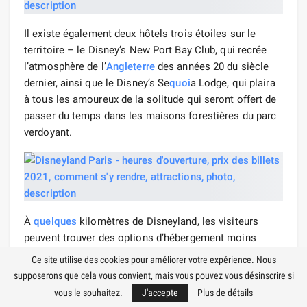
Il existe également deux hôtels trois étoiles sur le
territoire – le Disney’s New Port Bay Club, qui recrée
l’atmosphère de l’
Angleterre
des années 20 du siècle
dernier, ainsi que le Disney’s Se
quoi
a Lodge, qui plaira
à tous les amoureux de la solitude qui seront offert de
passer du temps dans les maisons forestières du parc
verdoyant.
À
quelques
kilomètres de Disneyland, les visiteurs
peuvent trouver des options d’hébergement moins
chères. Au service des touristes se trouvent les hôtels
Ce site utilise des cookies pour améliorer votre expérience. Nous
et hôtels Radisson SAS, L’Elysée Val D’
Europe
, Magic
supposerons que cela vous convient, mais vous pouvez vous désinscrire si
Circus, Serris Rive Gauche et autres. Selon
vous le souhaitez.
J'accepte
Plus de détails
l'emplacement, les clients devront se rendre au parc