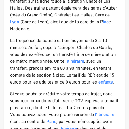
transfert sur la ligne rouge à la station Châtelet Les
Halles. Des trains partent également des gares d’Auber
(près du Grand Opéra), Châtelet-Les Halles, Gare de
Lyon
(Gare de Lyon), ainsi que de la gare de la P
lac
e
Nationale.
La fréquence de course est en moyenne de 8 à 10
minutes. Au fait, depuis l’aéroport Charles de Gaulle,
vous devrez effectuer un transfert à la dernière station
de métro mentionnée. Un tel
itinéraire
, avec un
transfert, prendra environ 80 à 90 minutes, en tenant
compte de la section à pied. Le tarif du RER est de 15
euros pour les adultes et de 9 euros pour les
enfants
.
Si vous souhaitez réduire votre temps de trajet, nous
vous recommandons d’utiliser le TGV express alternatif
plus rapide, dont le billet est 1 à 2 euros plus cher.
Vous pouvez tracer votre propre version de
l’itinéraire
,
étant au centre de
Paris
, par vous-même, après avoir
appris les horaires et les
itinéraire
s des bus et du