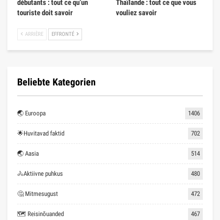
débutants : tout ce qu’un
Thaïlande : tout ce que vous
touriste doit savoir
vouliez savoir
ARRIÈRE
EFFRONTÉ
Beliebte Kategorien
🌏 Euroopa
1406
🌟Huvitavad faktid
702
🌏 Aasia
514
🚴Aktiivne puhkus
480
🤔 Mitmesugust
472
🗺 Reisinõuanded
467