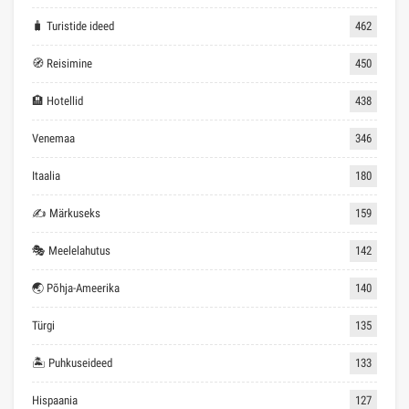
🧳 Turistide ideed
462
🧭 Reisimine
450
🏨 Hotellid
438
Venemaa
346
Itaalia
180
✍ Märkuseks
159
🎭 Meelelahutus
142
🌏 Põhja-Ameerika
140
Türgi
135
🏝 Puhkuseideed
133
Hispaania
127