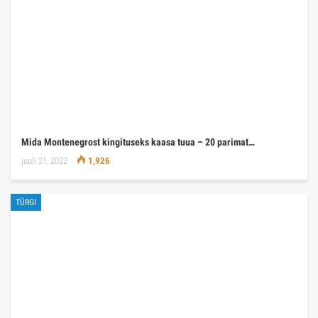
Mida Montenegrost kingituseks kaasa tuua – 20 parimat…
juuli 21, 2022
1,926
TÜRGI