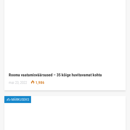
Rooma vaatamisväärsused – 35 kõige huvitavamat kohta
mai 23, 2022
1,986
✍ MÄRKUSEKS