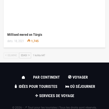
Millised mered on Türgis
dets. 18, 2021
1,745
EELMINE
EDASI
1 kohta 647
PAR CONTINENT
🧭 VOYAGER
🧳 IDÉES POUR TOURISTES
🛌 OÙ SÉJOURNER
✈ SERVICES DE VOYAGE
© 2026 - 📍 Tout pour les touristes | Tous les droits sont réservés.