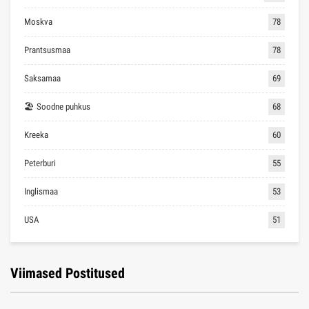
Moskva
78
Prantsusmaa
78
Saksamaa
69
🏖 Soodne puhkus
68
Kreeka
60
Peterburi
55
Inglismaa
53
USA
51
Viimased Postitused