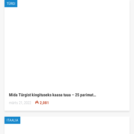
TÜRGI
Mida Türgist kingituseks kaasa tuua – 25 parimat…
märts 21, 2022
2,081
ITAALIA