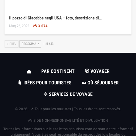
Il pozzo di Giacobbe negli USA – foto, descrizione di…
Mag 26, 2022
3.074
PREV
PROSSIMA
1 di 643
PAR CONTINENT
🧭 VOYAGER
🧳 IDÉES POUR TOURISTES
🛌 OÙ SÉJOURNER
✈ SERVICES DE VOYAGE
© 2026 - 📍 Tout pour les touristes | Tous les droits sont réservés.
AVIS DE NON-RESPONSABILITÉ ET DIVULGATION
Toutes les informations sur le site
https://tourism.com.de
sont à titre informatif
uniquement. Vous êtes seul responsable du respect des lois locales ou