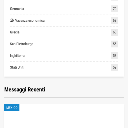
Germania
70
🏖 Vacanza economica
63
Grecia
60
San Pietroburgo
55
Inghilterra
53
Stati Uniti
52
Messaggi Recenti
MEXICO