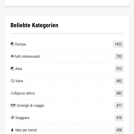
Beliebte Kategorien
🌏 Europa
1422
🌟Fatti interessanti
702
🌏 Asia
513
🤔 Varie
482
🚴Riposo attivo
482
🗺 Consigli di viaggio
477
🧭 Viaggiare
470
🧳 Idee per turisti
458