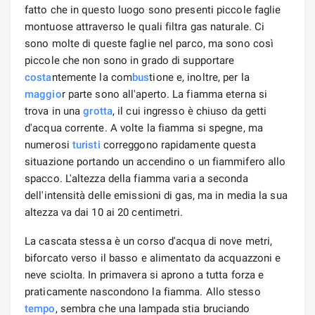
fatto che in questo luogo sono presenti piccole faglie
montuose attraverso le quali filtra gas naturale. Ci
sono molte di queste faglie nel parco, ma sono così
piccole che non sono in grado di supportare
costa
ntemente la com
bus
tione e, inoltre, per la
maggio
r parte sono all'aperto. La fiamma eterna si
trova in una
grotta
, il cui ingresso è chiuso da getti
d'acqua corrente. A volte la fiamma si spegne, ma
numerosi
turisti
correggono rapidamente questa
situazione portando un accendino o un fiammifero allo
spacco. L'altezza della fiamma varia a seconda
dell'intensità delle emissioni di gas, ma in media la sua
altezza va dai 10 ai 20 centimetri.
La cascata stessa è un corso d'acqua di nove metri,
biforcato verso il basso e alimentato da acquazzoni e
neve sciolta. In primavera si aprono a tutta forza e
praticamente nascondono la fiamma. Allo stesso
tempo
, sembra che una lampada stia bruciando