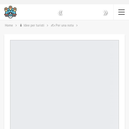
«
»
Home
🧳 Idee per turisti
✍ Per una nota