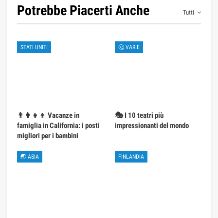
Potrebbe Piacerti Anche
Tutti
STATI UNITI
🤔 VARIE
👨‍👩‍👧‍👦 Vacanze in
🎭 I 10 teatri più
famiglia in California: i posti
impressionanti del mondo
migliori per i bambini
🌏 ASIA
FINLANDIA