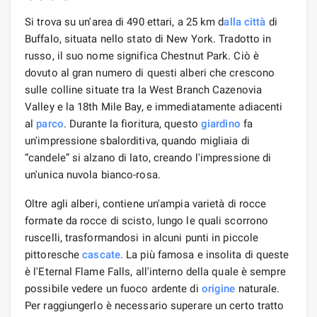
Si trova su un'area di 490 ettari, a 25 km d
alla città
di
Buffalo, situata nello stato di New York. Tradotto in
russo, il suo nome significa Chestnut Park. Ciò è
dovuto al gran numero di questi alberi che crescono
sulle colline situate tra la West Branch Cazenovia
Valley e la 18th Mile Bay, e immediatamente adiacenti
al
parco
. Durante la fioritura, questo
giardino
fa
un'impressione sbalorditiva, quando migliaia di
“candele” si alzano di lato, creando l'impressione di
un'unica nuvola bianco-rosa.
Oltre agli alberi, contiene un'ampia varietà di rocce
formate da rocce di scisto, lungo le quali scorrono
ruscelli, trasformandosi in alcuni punti in piccole
pittoresche
cascate
. La più famosa e insolita di queste
è l'Eternal Flame Falls, all'interno della quale è sempre
possibile vedere un fuoco ardente di
origine
naturale.
Per raggiungerlo è necessario superare un certo tratto