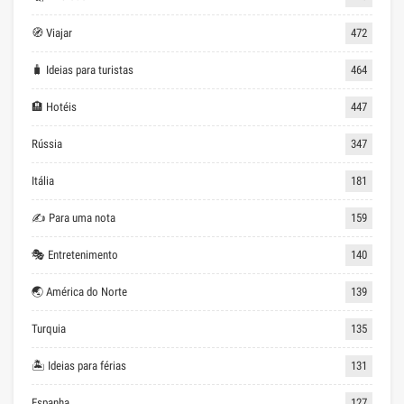
🧭 Viajar
472
🧳 Ideias para turistas
464
🏨 Hotéis
447
Rússia
347
Itália
181
✍ Para uma nota
159
🎭 Entretenimento
140
🌏 América do Norte
139
Turquia
135
🏝 Ideias para férias
131
Espanha
127