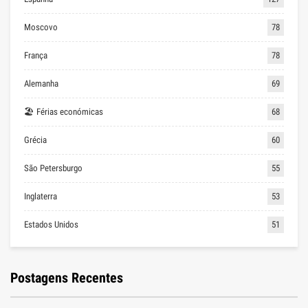
Moscovo
78
França
78
Alemanha
69
🏖 Férias económicas
68
Grécia
60
São Petersburgo
55
Inglaterra
53
Estados Unidos
51
Postagens Recentes