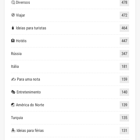
🤔 Diversos
478
🧭 Viajar
472
🧳 Ideias para turistas
464
🏨 Hotéis
447
Rússia
347
Itália
181
✍ Para uma nota
159
🎭 Entretenimento
140
🌏 América do Norte
139
Turquia
135
🏝 Ideias para férias
131