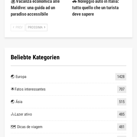
💰 Vacanza economica alle
🚗 Noleggio auto in Italia:
Maldive: una guida ad un
tutto quello che un turista
paradiso accessibile
deve sapere
PREV
PROSSIMA
Beliebte Kategorien
🌏 Europa
1428
🌟Fatos interessantes
707
🌏 Ásia
515
🚴Lazer ativo
485
🗺 Dicas de viagem
481