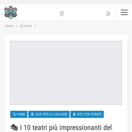
«
»
Home
🤔 Varie
🤔 VARIE
🏝 IDEE PER LE VACANZE
🧳 IDEE PER TURISTI
🎭 I 10 teatri più impressionanti del