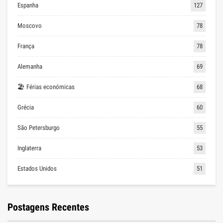
Espanha
127
Moscovo
78
França
78
Alemanha
69
🏖 Férias económicas
68
Grécia
60
São Petersburgo
55
Inglaterra
53
Estados Unidos
51
Postagens Recentes