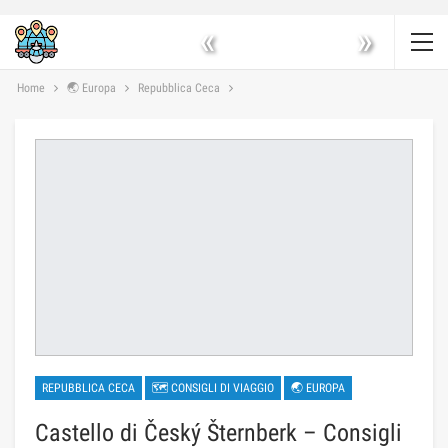
«
»
Home
🌏 Europa
Repubblica Ceca
REPUBBLICA CECA
🗺 CONSIGLI DI VIAGGIO
🌏 EUROPA
Castello di Český Šternberk – Consigli