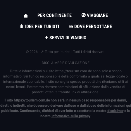
PER CONTINENTE
🧭 VIAGGIARE
🧳 IDEE PER TURISTI
🛌 DOVE PERNOTTARE
✈ SERVIZI DI VIAGGIO
© 2026 - 📍 Tutto per i turisti | Tutti i diritti riservati.
DISCLAIMER E DIVULGAZIONE
Tutte le informazioni sul sito
https://tourism.com.de
sono solo a scopo
informativo. Sei l'unico responsabile della conformità a qualsiasi legge locale o
internazionale applicabile. Il sito consiglia spesso prodotti che riteniamo utili ai
nostri lettori. Potremmo ricevere commissioni di affiliazione dalla vendita di
prodotti ottenuti tramite link di affiliazione.
Il sito
https://tourism.com.de
non sarà in nessun caso responsabile per danni,
diretti o indiretti, che dovessero derivare dall'uso o dall'abuso delle informazioni qui
pubblicate. Continuando, dichiari di aver letto e accettato la nostra
disclaimer
e la
nostra
Informativa sulla privacy
.