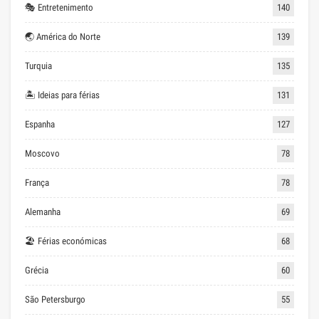
🎭 Entretenimento
140
🌏 América do Norte
139
Turquia
135
🏝 Ideias para férias
131
Espanha
127
Moscovo
78
França
78
Alemanha
69
🏖 Férias económicas
68
Grécia
60
São Petersburgo
55