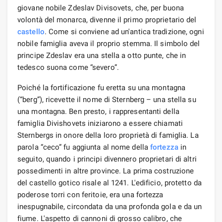
giovane nobile Zdeslav Divisovets, che, per buona
volontà del monarca, divenne il primo proprietario del
castello
. Come si conviene ad un'antica tradizione, ogni
nobile famiglia aveva il proprio stemma. Il simbolo del
principe Zdeslav era una stella a otto punte, che in
tedesco suona come “severo”.
Poiché la fortificazione fu eretta su una montagna
(“berg”), ricevette il nome di Sternberg – una stella su
una montagna. Ben presto, i rappresentanti della
famiglia Divishovets iniziarono a essere chiamati
Sternbergs in onore della loro proprietà di famiglia. La
parola “ceco” fu aggiunta al nome della
fortezza
in
seguito, quando i principi divennero proprietari di altri
possedimenti in altre province. La prima costruzione
del castello gotico risale al 1241. L'edificio, protetto da
poderose torri con feritoie, era una fortezza
inespugnabile, circondata da una profonda gola e da un
fiume. L'aspetto di cannoni di grosso calibro, che