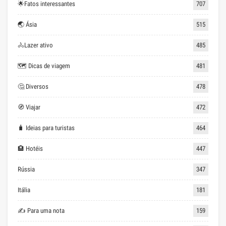
🌟Fatos interessantes
707
🌏 Ásia
515
🚴Lazer ativo
485
🗺 Dicas de viagem
481
🤔 Diversos
478
🧭 Viajar
472
🧳 Ideias para turistas
464
🏨 Hotéis
447
Rússia
347
Itália
181
✍ Para uma nota
159