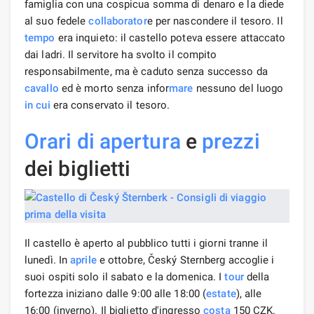
famiglia con una cospicua somma di denaro e la diede
al suo fedele
collaborator
e per nascondere il tesoro. Il
tempo
era inquieto: il castello poteva essere attaccato
dai ladri. Il servitore ha svolto il compito
responsabilmente, ma è caduto senza successo da
cavallo
ed è morto senza infor
mare
nessuno del luogo
in cui
era conservato il tesoro.
Orari di apertura
e
prezzi
dei biglietti
Il castello è aperto al pubblico tutti i giorni tranne il
lunedì. In
aprile
e ottobre, Český Sternberg accoglie i
suoi ospiti solo il sabato e la domenica. I
tour
della
fortezza iniziano dalle 9:00 alle 18:00 (
estate
), alle
16:00 (inverno). Il biglietto d'ingresso
costa
150 CZK.