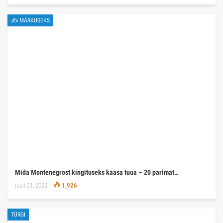
Millised mered on Türgis
dets. 18, 2021
1,745
EELMINE
EDASI
1 kohta 647
NACH KONTINENT
🧭 REISEN