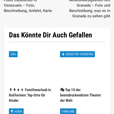
🇺🇿 5 einzigartige
🇫🇮 10 erstaunliche Fakten
usbekische Traditionen für
über das Leben in Finnland
Reisende
ZURÜCK
NÄCHSTE
Beliebte Kategorien
🌏 Euroopa
1406
🌟Huvitavad faktid
702
🌏 Aasia
514