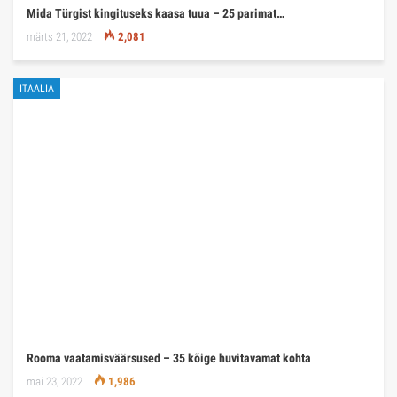
✍ MÄRKUSEKS
Mida Montenegrost kingituseks kaasa tuua – 20 parimat…
juuli 21, 2022
1,926
TÜRGI