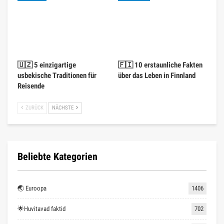
🚴Aktiivne puhkus
480
🤔 Mitmesugust
472
🗺 Reisinõuanded
467
🧳 Turistide ideed
462
🧭 Reisimine
450
🏨 Hotellid
438
Venemaa
346
Itaalia
180
✍ Märkuseks
159
🎭 Meelelahutus
142
🌏 Põhja-Ameerika
140