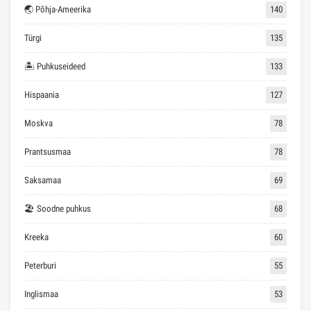
Viimased Postitused
TÜRGI
Mida Türgist kingituseks kaasa tuua – 25 parimat…