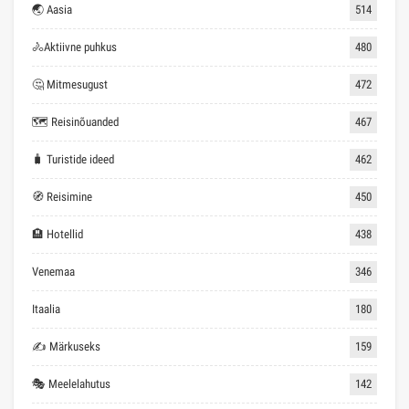
Türgi
135
🏝 Puhkuseideed
133
Hispaania
127
Moskva
78
Prantsusmaa
78
Saksamaa
69
🏖 Soodne puhkus
68
Kreeka
60
Peterburi
55
Inglismaa
53
USA
51