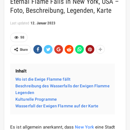
Zivilisation in ihr werden mehr geschätzt als die
V
orte
ile, die uns die Natur bietet.
Prag
matische
Amerikaner sind den Wundern der
Computertechnologie näher als der Magie jedes
Sonnenauf- und -untergangs, der Brandung und der
Sturheit eines winzigen Grashalms, der den Asphalt der
Metro
pole durchbricht. Aber dieses Stereotyp wird
zerstört, wenn Sie
in den
Chestnut Ridge Park kommen,
wo es immer viele Besucher gibt.
Wo ist die
Ewige Flamme
fällt
Es befindet sich auf einer Fläche von 490 Hektar, 25 km
von der im Bundesstaat New York gelegenen Stadt
Buffalo entfernt. Übersetzt ins Russische bedeutet sein
Name Kastanien
park
. Dies liegt an der großen Anzahl
dieser Bäume, die auf den
Hügel
n zwischen dem West