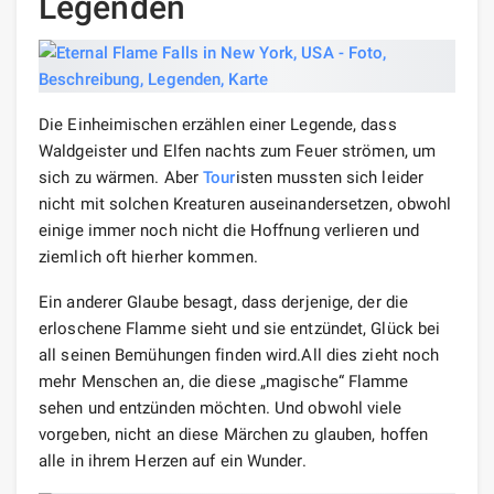
Wir empfehlen außerdem:
Kulturelle
Programm
e
Da die
Wasserfälle
im Park nicht groß genug sind, um
viele fallende Strahlen zu erzeugen, arrangieren Musiker
des Buffalo City Orchestra hier oft Konzerte. In solchen
Momenten können Sie gleichzeitig die Elemente Feuer,
Wasser und Musik genießen, die die Schönheit des
Natur
geheimnisse
s und der umliegenden
Landschaft
en
organisch ergänzen.
Chestnut Ridge Park ist auch in der Wintersaison nicht
leer. Auf kleinen Pisten gibt es Skipisten, die bei Fans
dieser Art von Outdoor-
Aktivitäten
sehr beliebt sind.