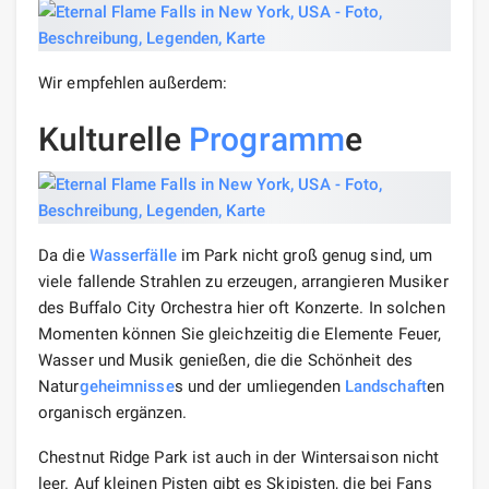
Das Phänomen der Ewigen Flamme wurde nirgendwo
sonst auf der
Welt
aufgezeichnet. Und obwohl die
Freisetzung von Gas an die Oberfläche in vielen Teilen
der Welt vorkommt, ist es in einer Höhle, die von
fließenden Wasserströmen bedeckt ist, dass es nicht
mehr gefunden wird.
Le
see
mpfehlung
Horsetail Falls, USA
.
Wasserfall der Ewigen
Flamme auf der
Karte