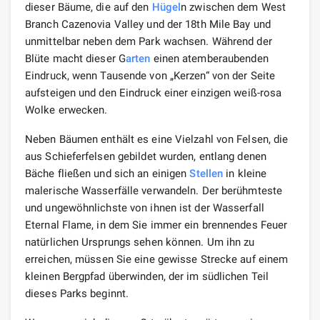
ziemlich unangenehmen Geruch, der an das „A
rom
a“
fauler Eier erinnert. Dies ist Schwefelwasserstoff, der
ein Begleiter von Erdgas ist und durch den Zerfall
organischer Materie entsteht. Je stärker der Geruch,
desto mehr Gas wird an die Oberfläche freigesetzt und
desto weniger Distanz muss überwunden w
erden
, bevor
man auf die Ewige Flamme trifft.
Beschreibung
des
Wasserfalls der Ewigen
Flamme
Das Phänomen des beschriebenen Phänomens erklärt
sich aus der Tatsache, dass es an dieser Stelle kleine
Bergverwerfungen gibt, durch die Erdgas sickert. Solche