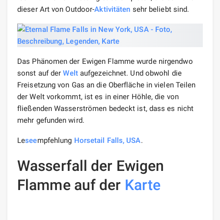
98
Share
PREV POST
NEXT POST
Fluss Catatumbo in
Sehenswürdigkeiten von