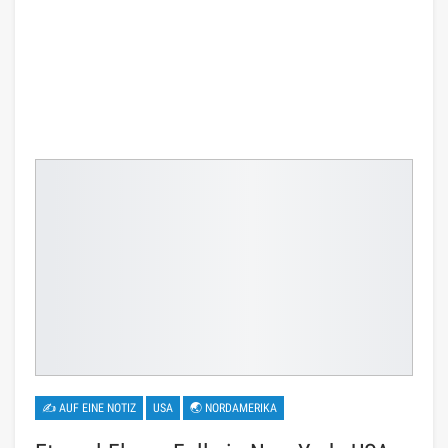
Foto, Beschreibung, Legenden, Karte
Last updated
12. Januar 2023
98
Share
Inhalt
Wo ist die Ewige Flamme fällt
Beschreibung des Wasserfalls der Ewigen Flamme
Legenden
Kulturelle Programme
Wasserfall der Ewigen Flamme auf der Karte
Es ist allgemein anerkannt, dass
New York
eine Stadt
der Wolkenkratzer ist, und die Errungenschaften der