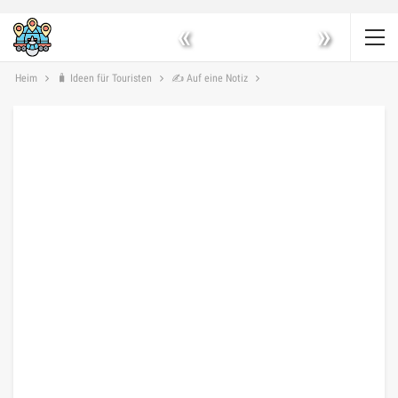
«
»
Heim
🧳 Ideen für Touristen
✍ Auf eine Notiz
✍ AUF EINE NOTIZ
USA
🌏 NORDAMERIKA
Eternal Flame Falls in New York, USA –