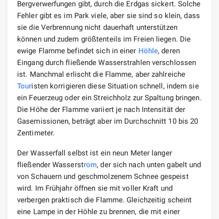
Dieser Ort ist nicht nur bei
Touristen
sehr beliebt.
Einwohner benachbarter Städte kommen hierher zum
Picknicken. Es gibt Wander
wege
, Wander- und
Radwege, Spielplätze für Kinder und Tennisplätze für
Erwachsene. Aber für welchen Zweck auch immer
Urlaub
er hierher kommen, sie besuchen auf jeden Fall
diesen legendären Wasserfall und bewundern die Natur,
die so ungewöhnliche und erstaunliche Phänomene
hervorbringt, die Sie über die Weisheit und Vielfalt aller
Dinge nachdenken lassen. Und wenn Sie das Feuer
eines gewöhnlichen Feuers sehr lange betrachten
können, dann können Sie vielleicht eine Ewigkeit lang
auf die Ewige Flamme blicken.
Legenden