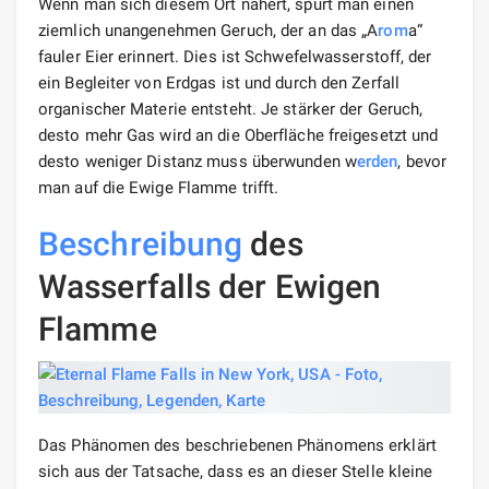
Fehler gibt es im Park viele, aber sie sind so klein, dass
sie die Verbrennung nicht dauerhaft unterstützen
können und zudem größtenteils im Freien liegen. Die
ewige Flamme befindet sich in einer
Höhle
, deren
Eingang durch fließende Wasserstrahlen verschlossen
ist. Manchmal erlischt die Flamme, aber zahlreiche
Tour
isten korrigieren diese Situation schnell, indem sie
ein Feuerzeug oder ein Streichholz zur Spaltung bringen.
Die Höhe der Flamme variiert je nach Intensität der
Gasemissionen, beträgt aber im Durchschnitt 10 bis 20
Zentimeter.
Der Wasserfall selbst ist ein neun Meter langer
fließender Wasserst
rom
, der sich nach unten gabelt und
von Schauern und geschmolzenem Schnee gespeist
wird. Im Frühjahr öffnen sie mit voller Kraft und
verbergen praktisch die Flamme. Gleichzeitig scheint
eine Lampe in der Höhle zu brennen, die mit einer
Decke bedeckt ist.