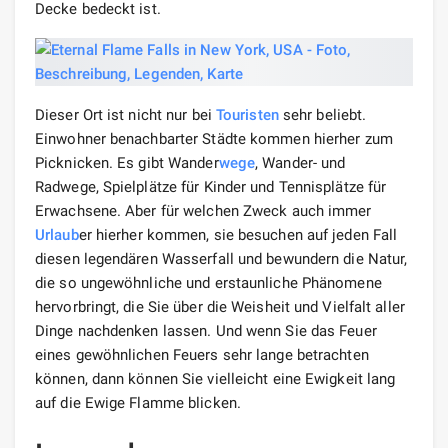
Die Einheimischen erzählen einer Legende, dass
Waldgeister und Elfen nachts zum Feuer strömen, um
sich zu wärmen. Aber
Tour
isten mussten sich leider
nicht mit solchen Kreaturen auseinandersetzen, obwohl
einige immer noch nicht die Hoffnung verlieren und
ziemlich oft hierher kommen.
Ein anderer Glaube besagt, dass derjenige, der die
erloschene Flamme sieht und sie entzündet, Glück bei
all seinen Bemühungen finden wird.All dies zieht noch
mehr Menschen an, die diese „magische“ Flamme
sehen und entzünden möchten. Und obwohl viele
vorgeben, nicht an diese Märchen zu glauben, hoffen
alle in ihrem Herzen auf ein Wunder.