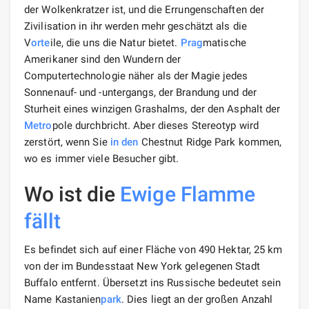
Branch Cazenovia Valley und der 18th Mile Bay und
unmittelbar neben dem Park wachsen. Während der
Blüte macht dieser G
arten
einen atemberaubenden
Eindruck, wenn Tausende von „Kerzen“ von der Seite
aufsteigen und den Eindruck einer einzigen weiß-rosa
Wolke erwecken.
Neben Bäumen enthält es eine Vielzahl von Felsen, die
aus Schieferfelsen gebildet wurden, entlang denen
Bäche fließen und sich an einigen
Stellen
in kleine
malerische Wasserfälle verwandeln. Der berühmteste
und ungewöhnlichste von ihnen ist der Wasserfall
Eternal Flame, in dem Sie immer ein brennendes Feuer
natürlichen Ursprungs sehen können. Um ihn zu
erreichen, müssen Sie eine gewisse Strecke auf einem
kleinen Bergpfad überwinden, der im südlichen Teil
dieses Parks beginnt.
Wenn man sich diesem Ort nähert, spürt man einen