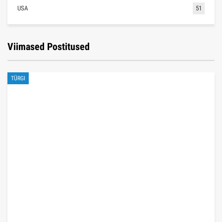
märts 21, 2022
2,081
ITAALIA
Rooma vaatamisväärsused – 35 kõige huvitavamat kohta
mai 23, 2022
1,986