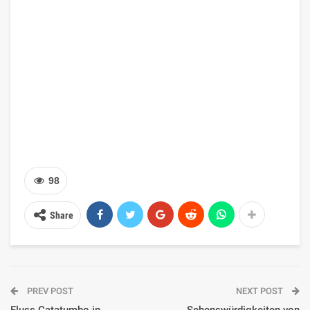
Venezuela – Foto,
Granada – Foto und
Beschreibung, Anfahrt, Karte
Beschreibung, was es in
Granada zu sehen gibt
Das Könnte Dir Auch Gefallen
USA
🧳 IDEEN FÜR TOURISTEN
👨‍👩‍👧‍👦 Familienurlaub in
🎭 Top 10 der
Kalifornien: Top-Orte für
beeindruckendsten Theater
Kinder
der Welt
🌏 ASIEN
FINNLAND