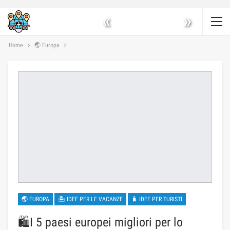
«
»
Home
🌏 Europa
🌏 EUROPA
🏝 IDEE PER LE VACANZE
🧳 IDEE PER TURISTI
🛍️I 5 paesi europei migliori per lo