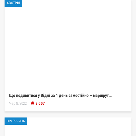
АВСТРІЯ
Що подивитися у Відні за 1 день самостійно – маршрут,…
Чер 8, 2022
8 007
НІМЕЧЧИНА