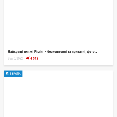
Найкращі пляжі Ріміні – безкоштовні та приватні, фото…
Вер 5, 2022
4 512
🌏 ЄВРОПА