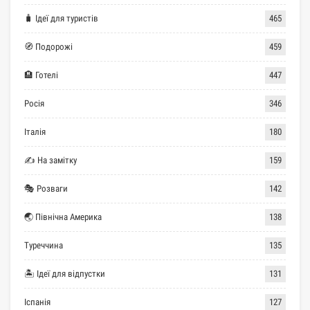
🧳 Ідеї для туристів
465
🧭 Подорожі
459
🏨 Готелі
447
Росія
346
Італія
180
✍ На замітку
159
🎭 Розваги
142
🌏 Північна Америка
138
Туреччина
135
🏝 Ідеї для відпустки
131
Іспанія
127