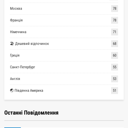
Москва
78
Франція
78
Німеччина
71
🏖 Дешевий відпочинок
68
Греція
60
Санкт-Петербург
55
Англія
53
🌏 Південна Америка
51
Останні Повідомлення