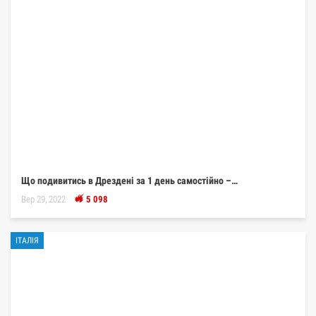
Що подивитись в Дрездені за 1 день самостійно –…
Вер 29, 2022
5 098
ІТАЛІЯ