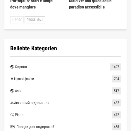
Portogallo: orari e luoghi
Maldive: una guida ad un
dove mangiare
paradiso accessibile
PREV
PROSSIMA
Beliebte Kategorien
🌏 Європа
1427
🌟Цікаві факти
704
🌏 Азія
517
🚴Активний відпочинок
482
🤔 Різне
472
🗺 Поради для подорожей
468