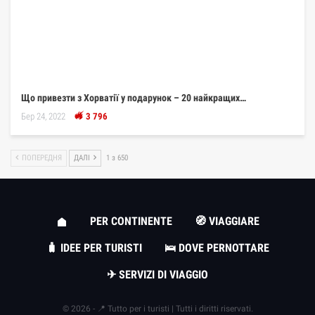
Що привезти з Хорватії у подарунок – 20 найкращих…
Бер 24, 2022
3 796
ПОПЕРЕДНЯ
ДАЛІ
1 з 650
PER CONTINENTE
🧭 VIAGGIARE
🧳 IDEE PER TURISTI
🛌 DOVE PERNOTTARE
✈ SERVIZI DI VIAGGIO
© 2026 - 📍 Tutto per i turisti | Tutti i diritti riservati.