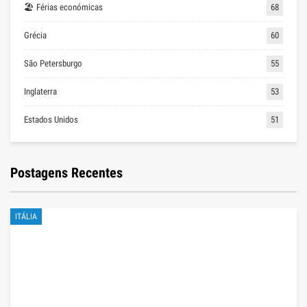
🏖 Férias económicas
68
Grécia
60
São Petersburgo
55
Inglaterra
53
Estados Unidos
51
Postagens Recentes
ITÁLIA