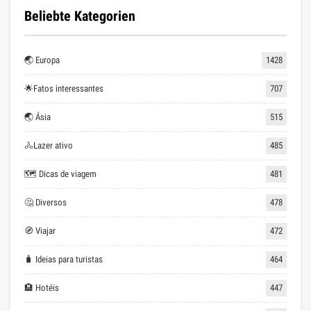
Beliebte Kategorien
🌏 Europa
1428
🌟Fatos interessantes
707
🌏 Ásia
515
🚴Lazer ativo
485
🗺 Dicas de viagem
481
🤔 Diversos
478
🧭 Viajar
472
🧳 Ideias para turistas
464
🏨 Hotéis
447