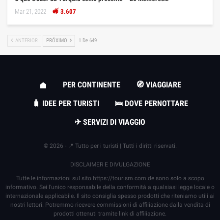
Mar 21, 2022
3.607
ANTERIOR
PRÓXIMO
1 De 649
PER CONTINENTE
🧭 VIAGGIARE
🧳 IDEE PER TURISTI
🛌 DOVE PERNOTTARE
✈ SERVIZI DI VIAGGIO
© 2026 - 📍 Tutto per i turisti | Tutti i diritti riservati.
DISCLAIMER E DIVULGAZIONE
Tutte le informazioni sul sito
https://tourism.com.de
sono solo a scopo
informativo. Sei l'unico responsabile della conformità a qualsiasi legge locale o
internazionale applicabile. Il sito consiglia spesso prodotti che riteniamo utili ai
nostri lettori. Potremmo ricevere commissioni di affiliazione dalla vendita di
prodotti ottenuti tramite link di affiliazione.