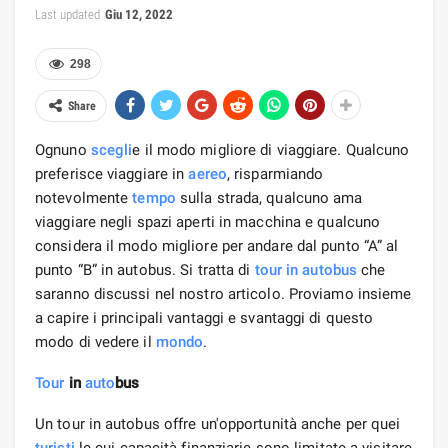
Last updated
Giu 12, 2022
298
Share
Ognuno
scegli
e il modo migliore di viaggiare. Qualcuno
preferisce viaggiare in
aereo
, risparmiando
notevolmente
tempo
sulla strada, qualcuno ama
viaggiare negli spazi aperti in macchina e qualcuno
considera il modo migliore per andare dal punto “A” al
punto “B” in autobus. Si tratta di
tour in autobus
che
saranno discussi nel nostro articolo. Proviamo insieme
a capire i principali vantaggi e svantaggi di questo
modo di vedere il
mondo
.
Tour
in
auto
bus
Un tour in autobus offre un'opportunità anche per quei
turisti
le cui capacità finanziarie sono limitate a visitare