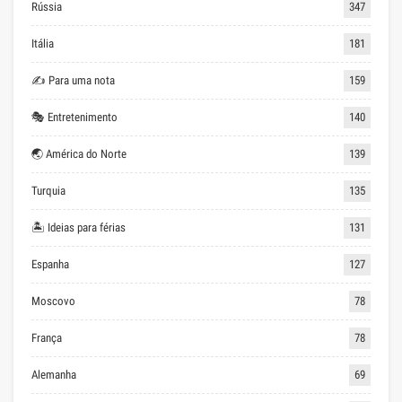
Rússia
347
Itália
181
✍ Para uma nota
159
🎭 Entretenimento
140
🌏 América do Norte
139
Turquia
135
🏝 Ideias para férias
131
Espanha
127
Moscovo
78
França
78
Alemanha
69