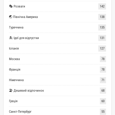
🎭 Розваги
142
🌏 Північна Америка
138
Туреччина
135
🏝 Ідеї для відпустки
131
Іспанія
127
Москва
78
Франція
78
Німеччина
71
🏖 Дешевий відпочинок
68
Греція
60
Санкт-Петербург
55