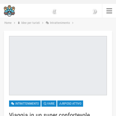
«
»
Home
🧳 Idee per turisti
🎭 Intrattenimento
🎭 INTRATTENIMENTO
🤔 VARIE
🚴RIPOSO ATTIVO
Viaggia in un super confortevole