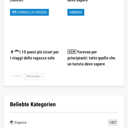
🗺 CONSIGLI DI VIAGGIO
ARMENIA
👩‍🦰 I 10 paesi più sicuri per
🇦🇲 Yerevan per
i viaggi delle ragazze sole
principianti: tutto quello che
un turista deve sapere
PREV
PROSSIMA
Beliebte Kategorien
🌏 Європа
1427