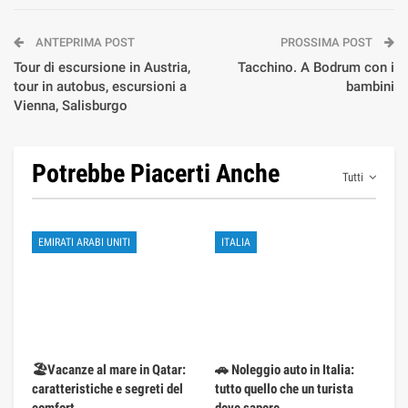
ANTEPRIMA POST
PROSSIMA POST
Tour di escursione in Austria,
Tacchino. A Bodrum con i
tour in autobus, escursioni a
bambini
Vienna, Salisburgo
Potrebbe Piacerti Anche
Tutti
EMIRATI ARABI UNITI
ITALIA
🏖️Vacanze al mare in Qatar:
🚗 Noleggio auto in Italia:
caratteristiche e segreti del
tutto quello che un turista
comfort
deve sapere