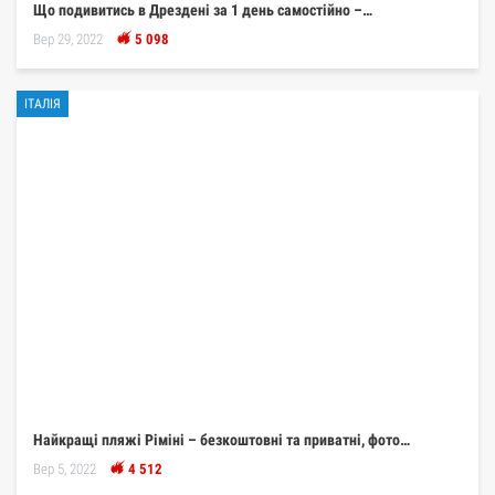
Що подивитись в Дрездені за 1 день самостійно –…
Вер 29, 2022
5 098
ІТАЛІЯ
Найкращі пляжі Ріміні – безкоштовні та приватні, фото…
Вер 5, 2022
4 512