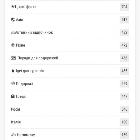
🌟Цікаві факти
704
🌏 Азія
517
🚴Активний відпочинок
482
🤔 Різне
472
🗺 Поради для подорожей
468
🧳 Ідеї для туристів
465
🧭 Подорожі
459
🏨 Готелі
447
Росія
346
Італія
180
✍ На замітку
159