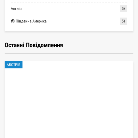
Англія
53
🌏 Південна Америка
51
Останні Повідомлення
АВСТРІЯ