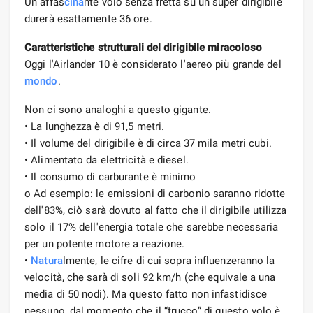
Un affas
cina
nte volo senza fretta su un super dirigibile
durerà esattamente 36 ore.
Caratteristiche strutturali del dirigibile miracoloso
Oggi l'Airlander 10 è considerato l'aereo più grande del
mondo
.
Non ci sono analoghi a questo gigante.
• La lunghezza è di 91,5 metri.
• Il volume del dirigibile è di circa 37 mila metri cubi.
• Alimentato da elettricità e diesel.
• Il consumo di carburante è minimo
o Ad esempio: le emissioni di carbonio saranno ridotte
dell'83%, ciò sarà dovuto al fatto che il dirigibile utilizza
solo il 17% dell'energia totale che sarebbe necessaria
per un potente motore a reazione.
•
Natura
lmente, le cifre di cui sopra influenzeranno la
velocità, che sarà di soli 92 km/h (che equivale a una
media di 50 nodi). Ma questo fatto non infastidisce
nessuno, dal momento che il “trucco” di questo volo è