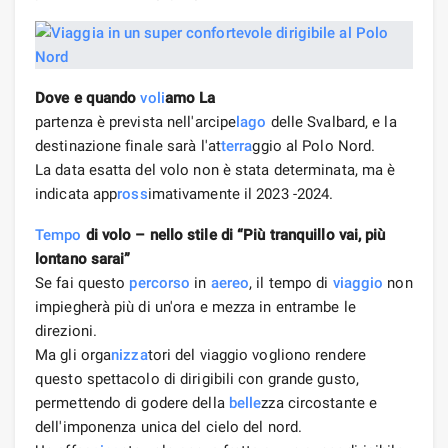
Dove e quando
voli
amo La
partenza è prevista nell'arcipe
lago
delle Svalbard, e la
destinazione finale sarà l'at
terra
ggio al Polo Nord.
La data esatta del volo non è stata determinata, ma è
indicata app
ross
imativamente il 2023 -2024.
Tempo
di volo – nello stile di “Più tranquillo vai, più
lontano sarai”
Se fai questo
percorso
in
aereo
, il tempo di
viaggio
non
impiegherà più di un'ora e mezza in entrambe le
direzioni.
Ma gli orga
nizza
tori del viaggio vogliono rendere
questo spettacolo di dirigibili con grande gusto,
permettendo di godere della
belle
zza circostante e
dell'imponenza unica del cielo del nord.