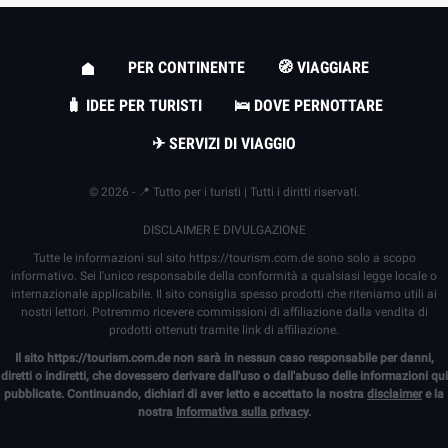
PER CONTINENTE
🧭 VIAGGIARE
🧳 IDEE PER TURISTI
🛌 DOVE PERNOTTARE
✈ SERVIZI DI VIAGGIO
© 2026 - 📍 Tutto per i turisti | Tutti i diritti riservati.
DISCLAIMER E DIVULGAZIONE
Tutte le informazioni sul sito
https://tourism.com.de
sono solo a scopo
informativo. Sei l'unico responsabile della conformità a qualsiasi legge locale o
internazionale applicabile. Il sito consiglia spesso prodotti che riteniamo utili ai
nostri lettori. Potremmo ricevere commissioni di affiliazione dalla vendita di
prodotti ottenuti tramite link di affiliazione.
Il sito
https://tourism.com.de
non sarà in nessun caso responsabile per danni,
diretti o indiretti, che dovessero derivare dall'uso o dall'abuso delle informazioni qui
pubblicate. Continuando, dichiari di aver letto e accettato la nostra
disclaimer
e la
nostra
Informativa sulla privacy
.