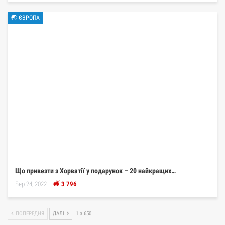
🌏 ЄВРОПА
Що привезти з Хорватії у подарунок – 20 найкращих…
Бер 24, 2022
3 796
ПОПЕРЕДНЯ
ДАЛІ
1 з 650