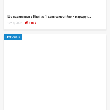
Що подивитися у Відні за 1 день самостійно – маршрут,…
Чер 8, 2022
8 007
НІМЕЧЧИНА