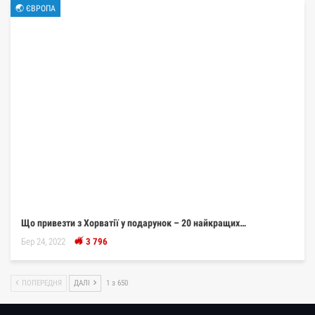
🌏 ЄВРОПА
Що привезти з Хорватії у подарунок – 20 найкращих…
Бер 24, 2022
3 796
ПОПЕРЕДНЯ
ДАЛІ
1 з 650