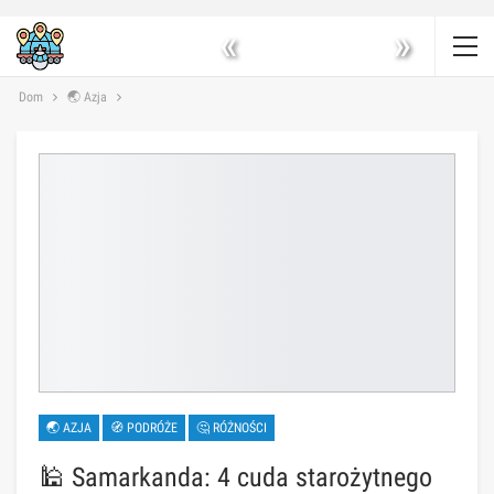
«
»
Dom
🌏 Azja
🌏 AZJA
🧭 PODRÓŻE
🤔 RÓŻNOŚCI
🕌 Samarkanda: 4 cuda starożytnego