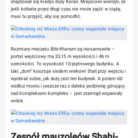
znajdował się kiedyś duży Koran. Miejscowi wierzyli, że
jeśli kobieta przez długi czas nie może zajść w ciążę,
musi tu przyjść, aby się pomodlić.
Rozmiary meczetu Bibi-Khanym są niesamowite –
portal wejściowy ma 33,15 m wysokości i 46 m
szerokości. To wysokość 10-piętrowego budynku. A
taki „dom” kosztuje siedem wieków! Stań przy wejściu i
wyobraź sobie, jak duży jest ten budynek. A potem idź
wzdłuż mostu i jeszcze raz z daleka podziwiaj górujący
nad kompleksem kompleks – jest stamtąd wspaniały
widok.
Zespół mauzoleów Shahi-