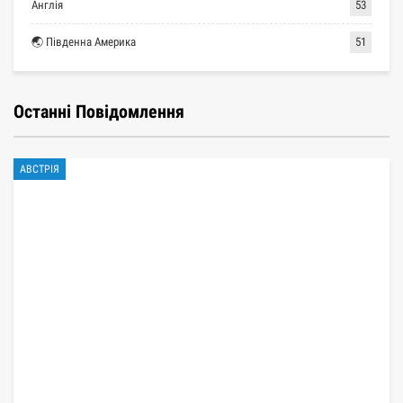
Англія
53
🌏 Південна Америка
51
Останні Повідомлення
АВСТРІЯ