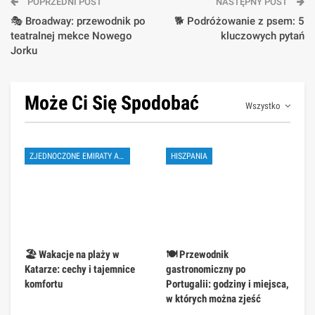
POPRZEDNI POST
NASTĘPNY POST
🎭 Broadway: przewodnik po
🐕 Podróżowanie z psem: 5
teatralnej mekce Nowego
kluczowych pytań
Jorku
Może Ci Się Spodobać
Wszystko
ZJEDNOCZONE EMIRATY ARABSKIE
HISZPANIA
🏖️ Wakacje na plaży w
🍽️ Przewodnik
Katarze: cechy i tajemnice
gastronomiczny po
komfortu
Portugalii: godziny i miejsca,
w których można zjeść