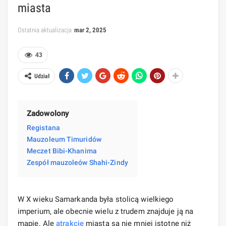
miasta
Ostatnia aktualizacja
mar 2, 2025
43
Udział
Zadowolony
Registana
Mauzoleum Timuridów
Meczet Bibi-Khanima
Zespół mauzoleów Shahi-Zindy
W X wieku Samarkanda była stolicą wielkiego
imperium, ale obecnie wielu z trudem znajduje ją na
mapie. Ale
atrakcje
miasta są nie mniej istotne niż