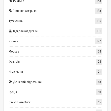
🎭 Розваги
142
🌏 Північна Америка
138
Туреччина
135
🏝 Ідеї для відпустки
131
Іспанія
127
Москва
78
Франція
78
Німеччина
71
🏖 Дешевий відпочинок
68
Греція
60
Санкт-Петербург
55