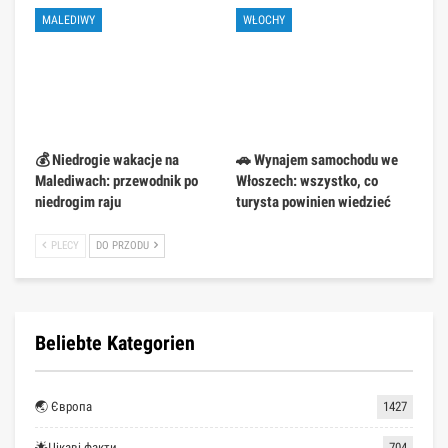
MALEDIWY
WŁOCHY
💰 Niedrogie wakacje na
🚗 Wynajem samochodu we
Malediwach: przewodnik po
Włoszech: wszystko, co
niedrogim raju
turysta powinien wiedzieć
PLECY
DO PRZODU
Beliebte Kategorien
🌏 Європа
1427
🌟Цікаві факти
704