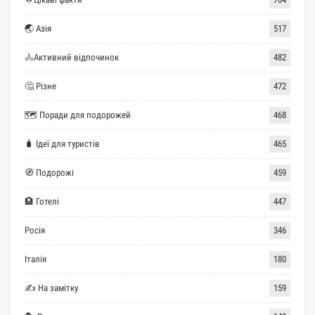
🌏 Азія
517
🚴Активний відпочинок
482
🤔 Різне
472
🗺 Поради для подорожей
468
🧳 Ідеї для туристів
465
🧭 Подорожі
459
🏨 Готелі
447
Росія
346
Італія
180
✍ На замітку
159