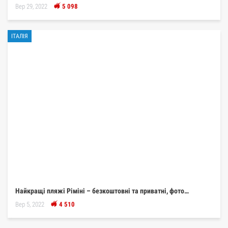
Вер 29, 2022
5 098
ІТАЛІЯ
Найкращі пляжі Ріміні – безкоштовні та приватні, фото…
Вер 5, 2022
4 510