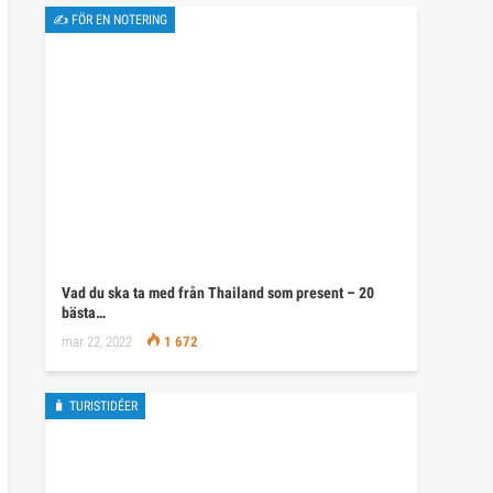
✍ FÖR EN NOTERING
Vad du ska ta med från Thailand som present – 20
bästa…
mar 22, 2022
1 672
🧳 TURISTIDÉER