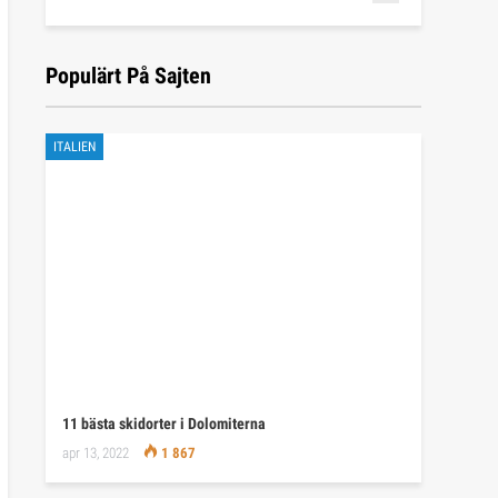
Populärt På Sajten
ITALIEN
11 bästa skidorter i Dolomiterna
apr 13, 2022
1 867