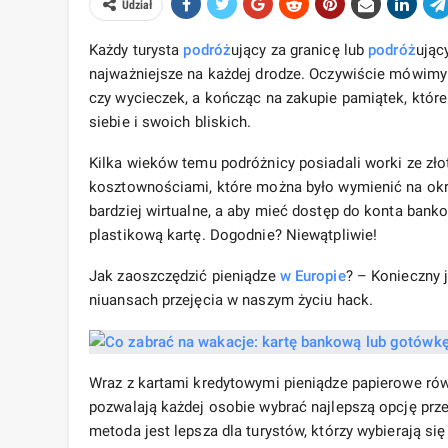
Udział
Każdy turysta
podróż
ujący za granicę lub
podróż
ując
najważniejsze na każdej drodze. Oczywiście mówimy o
czy wycieczek, a kończąc na zakupie pamiątek, któr
siebie i swoich bliskich.
Kilka wieków temu podróżnicy posiadali worki ze zł
kosztownościami, które można było wymienić na okr
bardziej wirtualne, a aby mieć dostęp do konta ban
plastikową kartę. Dogodnie? Niewątpliwie!
Jak zaoszczędzić pieniądze
w Europie
? – Konieczny 
niuansach przejęcia w naszym życiu hack.
Wraz z kartami kredytowymi pieniądze papierowe rów
pozwalają każdej osobie wybrać najlepszą opcję prz
metoda jest lepsza dla turystów, którzy wybierają si