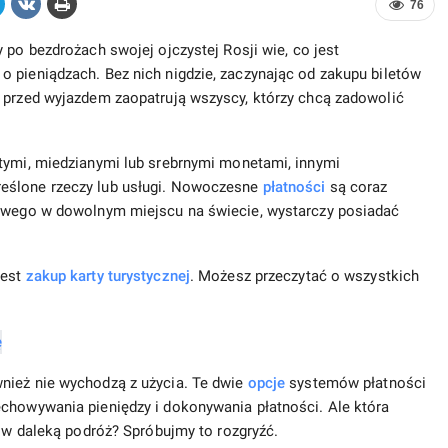
76
y po bezdrożach swojej ojczystej Rosji wie, co jest
 pieniądzach. Bez nich nigdzie, zaczynając od zakupu biletów
e przed wyjazdem zaopatrują wszyscy, którzy chcą zadowolić
otymi, miedzianymi lub srebrnymi monetami, innymi
eślone rzeczy lub usługi. Nowoczesne
płatności
są coraz
kowego w dowolnym miejscu na świecie, wystarczy posiadać
jest
zakup karty turystycznej
. Możesz przeczytać o wszystkich
nież nie wychodzą z użycia. Te dwie
opcje
systemów płatności
echowywania pieniędzy i dokonywania płatności. Ale która
ę w daleką podróż? Spróbujmy to rozgryźć.