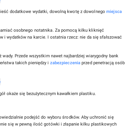
onieść dodatkowe wydatki, dowolną kwotę z dowolnego
miejsca
hamiać osobnego notatnika. Za pomocą kilku kliknięć
 i wydatków na karcie. I ostatnia rzecz: nie da się sfałszować
eż wady. Przede wszystkim nawet najbardziej wiarygodny bank
eństwa takich pieniędzy i
zabezpieczenia
przed penetracją osób
ogół okaże się bezużytecznym kawałkiem plastiku.
powiedzialnie podejść do wyboru środków. Aby uchronić się
ie się w pewną ilość gotówki i złapanie kilku plastikowych