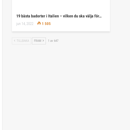
19 bästa badorter i Italien – vilken du ska välja för…
jun 14, 2022
1 505
TILLBAKA
FRAM
1 av 647