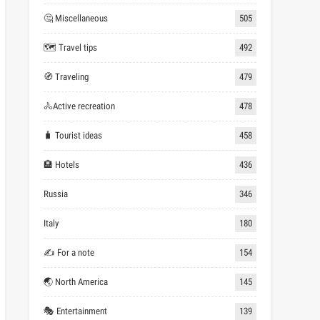
🤔 Miscellaneous
505
🗺 Travel tips
492
🧭 Traveling
479
🚴Active recreation
478
🧳 Tourist ideas
458
🏨 Hotels
436
Russia
346
Italy
180
✍ For a note
154
🌏 North America
145
🎭 Entertainment
139