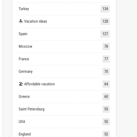
Turkey
134
🏝 Vacation ideas
128
Spain
127
Moscow
78
France
77
Germany
70
🏖 Affordable vacation
64
Greece
60
Saint Petersburg
55
USA
55
England
52