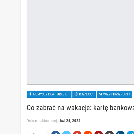
🧳 POMYSŁY DLA TURYSTÓW
🤔 RÓŻNOŚCI
🛂 WIZY I PASZPORTY
Co zabrać na wakacje: kartę bankow
Ostatnia aktualizacja
kwi 24, 2024