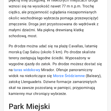
piękną linię brzegową. W niektórych miejscach droga
wznosi się na wysokość nawet 77 m n.p.m. Trochę
ciężko, ale przyjemność oglądania niezapomnianych
okolic wschodniego wybrzeża pomaga przezwyciężyć
zmęczenie. Droga jest przystosowana do wędrówek z
małymi dziećmi. Ma piękną drewnianą klatkę
schodową, most.
Po drodze można udać się na plażę Cavallas, latarnię
morską Cap Salou (około 5 km). Po drodze skaliste
tereny zastępują łagodne ścieżki. Wyposażony w
wygodne zjazdy do zatok. Po drodze możesz dostać się
na
taras widokowy
Mirador. Oferuje panoramiczny
widok na niekończące się
Morze Śródziemne
(Baleary),
zatokę Llenguadets. Dziwne formacje zamarzniętych
skał na zawsze pozostaną w pamięci, przypominają
kamienny mur chroniący wybrzeże.
Park Miejski