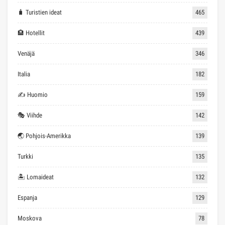
🧳 Turistien ideat
465
🏨 Hotellit
439
Venäjä
346
Italia
182
✍ Huomio
159
🎭 Viihde
142
🌏 Pohjois-Amerikka
139
Turkki
135
🏝 Lomaideat
132
Espanja
129
Moskova
78