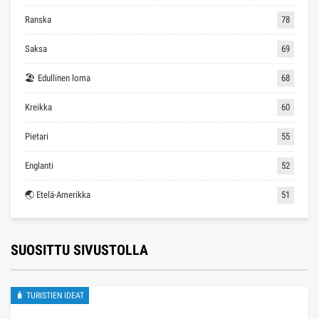
Ranska
78
Saksa
69
🏖 Edullinen loma
68
Kreikka
60
Pietari
55
Englanti
52
🌏 Etelä-Amerikka
51
SUOSITTU SIVUSTOLLA
🧳 TURISTIEN IDEAT