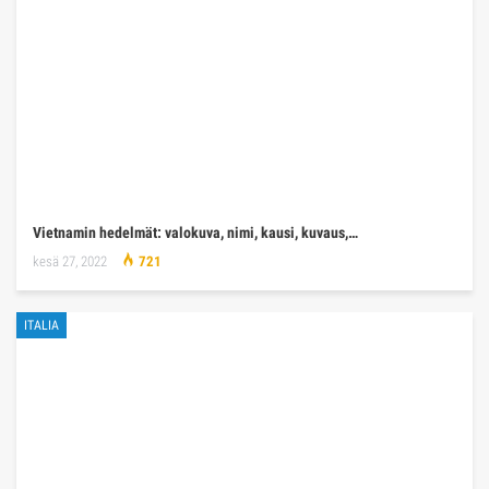
Vietnamin hedelmät: valokuva, nimi, kausi, kuvaus,…
kesä 27, 2022
721
ITALIA