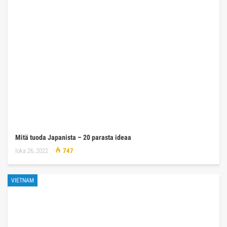
Mitä tuoda Japanista – 20 parasta ideaa
loka 26, 2022
747
VIETNAM