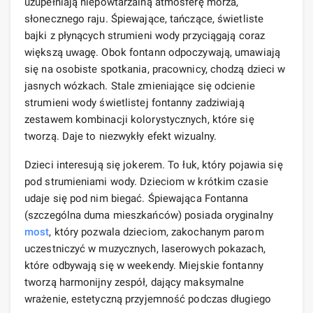
uzupełniają niepowtarzalną atmosferę morza,
słonecznego raju. Śpiewające, tańczące, świetliste
bajki z płynących strumieni wody przyciągają coraz
większą uwagę. Obok fontann odpoczywają, umawiają
się na osobiste spotkania, pracownicy, chodzą dzieci w
jasnych wózkach. Stale zmieniające się odcienie
strumieni wody świetlistej fontanny zadziwiają
zestawem kombinacji kolorystycznych, które się
tworzą. Daje to niezwykły efekt wizualny.
Dzieci interesują się jokerem. To łuk, który pojawia się
pod strumieniami wody. Dzieciom w krótkim czasie
udaje się pod nim biegać. Śpiewająca Fontanna
(szczególna duma mieszkańców) posiada oryginalny
most
, który pozwala dzieciom, zakochanym parom
uczestniczyć w muzycznych, laserowych pokazach,
które odbywają się w weekendy. Miejskie fontanny
tworzą harmonijny zespół, dający maksymalne
wrażenie, estetyczną przyjemność podczas długiego