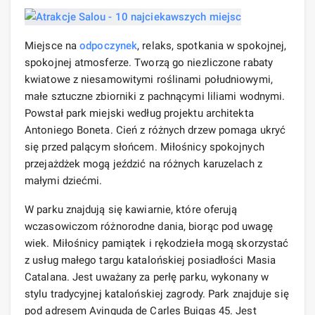
Miejsce na
odpoczynek
, relaks, spotkania w spokojnej,
spokojnej atmosferze. Tworzą go niezliczone rabaty
kwiatowe z niesamowitymi roślinami południowymi,
małe sztuczne zbiorniki z pachnącymi liliami wodnymi.
Powstał park miejski według projektu architekta
Antoniego Boneta. Cień z różnych drzew pomaga ukryć
się przed palącym słońcem. Miłośnicy spokojnych
przejażdżek mogą jeździć na różnych karuzelach z
małymi dziećmi.
W parku znajdują się kawiarnie, które oferują
wczasowiczom różnorodne dania, biorąc pod uwagę
wiek. Miłośnicy pamiątek i rękodzieła mogą skorzystać
z usług małego targu katalońskiej posiadłości Masia
Catalana. Jest uważany za perłę parku, wykonany w
stylu tradycyjnej katalońskiej zagrody. Park znajduje się
pod adresem Avinguda de Carles Buigas 45. Jest