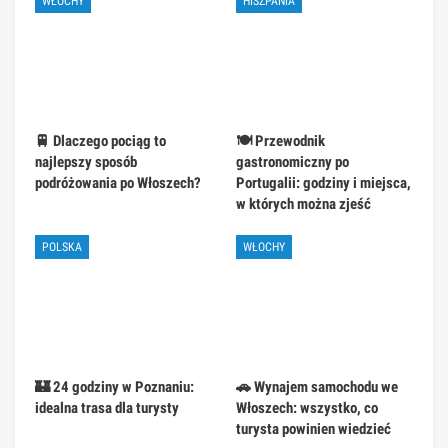
WŁOCHY
HISZPANIA
🚆 Dlaczego pociąg to
🍽️ Przewodnik
najlepszy sposób
gastronomiczny po
podróżowania po Włoszech?
Portugalii: godziny i miejsca,
w których można zjeść
POLSKA
WŁOCHY
🏰 24 godziny w Poznaniu:
🚗 Wynajem samochodu we
idealna trasa dla turysty
Włoszech: wszystko, co
turysta powinien wiedzieć