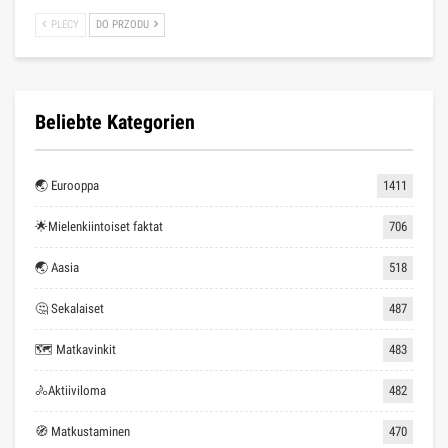
PLECY
DO PRZODU
Beliebte Kategorien
🌏 Eurooppa
1411
🌟Mielenkiintoiset faktat
706
🌏 Aasia
518
🤔 Sekalaiset
487
🗺 Matkavinkit
483
🚴Aktiiviloma
482
🧭 Matkustaminen
470