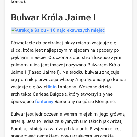
końcu).
Bulwar Króla Jaime I
Równolegle do centralnej plaży miasta znajduje się
ulica, która jest najlepszym miejscem na spacery po
pięknym mieście. Otoczona z obu stron luksusowymi
palmami ulica jest inaczej nazywana Bulwarem Króla
Jaime I (Paseo Jaime I). Na środku bulwaru znajduje
się pomnik pierwszego władcy Arigony, a na jego końcu
znajduje się świet
lista
fontanna. Wczesne dzieło
architekta Carlesa Buigosa, który stworzył słynne
śpiewające
fontanny
Barcelony na górze Montjunc.
Bulwar jest jednocześnie wałem miejskim, jego główną
arterią. Jest to jedna ze słynnych ulic takich jak Arbat,
Rambla, istniejąca w różnych krajach. Przyjemnie jest
spacerować deptakiem, powtarzającym wszystkie