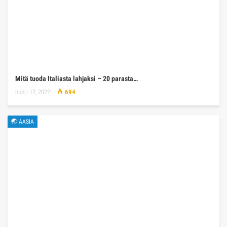
Mitä tuoda Italiasta lahjaksi – 20 parasta…
huhti 12, 2022
694
🌏 AASIA