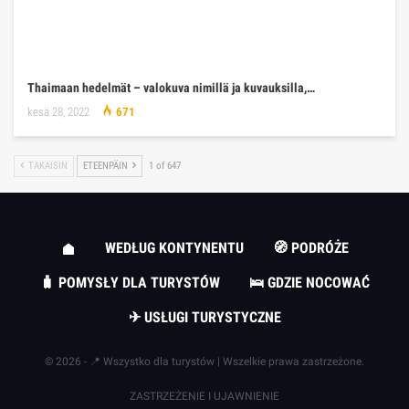
Thaimaan hedelmät – valokuva nimillä ja kuvauksilla,…
kesä 28, 2022
671
TAKAISIN
ETEENPÄIN
1 of 647
WEDŁUG KONTYNENTU
🧭 PODRÓŻE
🧳 POMYSŁY DLA TURYSTÓW
🛌 GDZIE NOCOWAĆ
✈ USŁUGI TURYSTYCZNE
© 2026 - 📍 Wszystko dla turystów | Wszelkie prawa zastrzeżone.
ZASTRZEŻENIE I UJAWNIENIE