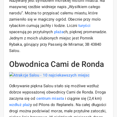
Nazywany jest symbolem morskiej historii miasta. Na
masywnej rzeźbie widnieje napis „Wysiłkiem całego
narodu”. Można to przypisać całemu miastu, które
zamieniło się w magiczny ogród. Obecnie przy molo
rybackim cumują jachty i łodzie. Liczni
turyści
spacerują po przytulnych
plaża
ch, pięknej promenadzie.
Jednym z moich ulubionych miejsc jest Pomnik
Rybaka, górujący przy Passeig de Miramar, 3B 43840
Salou.
Obwodnica Cami de Ronda
Odkrywanie piękna Salou stało się możliwe wzdłuż
dobrze wyposażonej obwodnicy Cami de Ronda. Droga
zaczyna się od
centrum miasta
i ciągnie się (2,4 km)
wzdłuż plaż
y od Pilons do Replanels. Na całej długości
drogi można podziwiać morze, małe przytulne zatoczki,