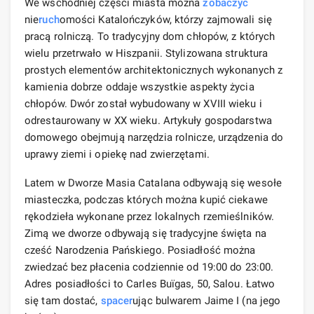
We wschodniej części miasta można
zobaczyć
nie
ruch
omości Katalończyków, którzy zajmowali się
pracą rolniczą. To tradycyjny dom chłopów, z których
wielu przetrwało w Hiszpanii. Stylizowana struktura
prostych elementów architektonicznych wykonanych z
kamienia dobrze oddaje wszystkie aspekty życia
chłopów. Dwór został wybudowany w XVIII wieku i
odrestaurowany w XX wieku. Artykuły gospodarstwa
domowego obejmują narzędzia rolnicze, urządzenia do
uprawy ziemi i opiekę nad zwierzętami.
Latem w Dworze Masia Catalana odbywają się wesołe
miasteczka, podczas których można kupić ciekawe
rękodzieła wykonane przez lokalnych rzemieślników.
Zimą we dworze odbywają się tradycyjne święta na
cześć Narodzenia Pańskiego. Posiadłość można
zwiedzać bez płacenia codziennie od 19:00 do 23:00.
Adres posiadłości to Carles Buïgas, 50, Salou. Łatwo
się tam dostać,
spacer
ując bulwarem Jaime I (na jego