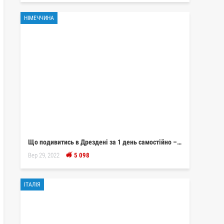
НІМЕЧЧИНА
Що подивитись в Дрездені за 1 день самостійно –…
Вер 29, 2022
5 098
ІТАЛІЯ