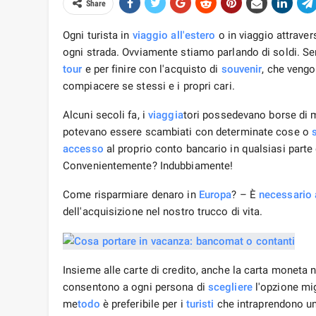
Share
Ogni turista in
viaggio
all'estero
o in viaggio attraver
ogni strada. Ovviamente stiamo parlando di soldi. Senz
tour
e per finire con l'acquisto di
souvenir
, che vengo
compiacere se stessi e i propri cari.
Alcuni secoli fa, i
viaggia
tori possedevano borse di mo
potevano essere scambiati con determinate cose o
accesso
al proprio conto bancario in qualsiasi parte
Convenientemente? Indubbiamente!
Come risparmiare denaro in
Europa
? – È
necessario 
dell'acquisizione nel nostro trucco di vita.
Insieme alle carte di credito, anche la carta moneta 
consentono a ogni persona di
scegliere
l'opzione mig
me
todo
è preferibile per i
turisti
che intraprendono u