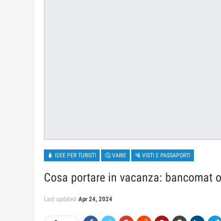
🧳 IDEE PER TURISTI
🤔 VARIE
🛂 VISTI E PASSAPORTI
Cosa portare in vacanza: bancomat o
Last updated
Apr 24, 2024