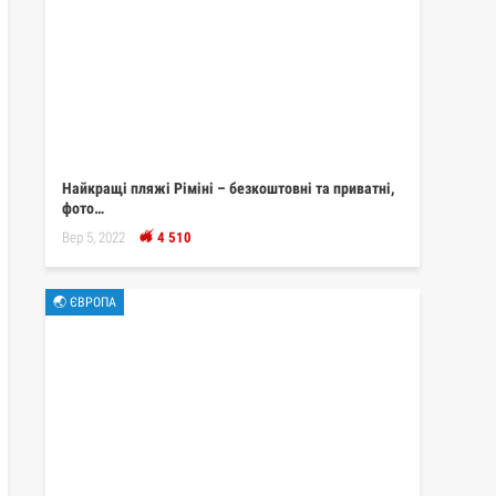
Найкращі пляжі Ріміні – безкоштовні та приватні,
фото…
Вер 5, 2022
4 510
🌏 ЄВРОПА