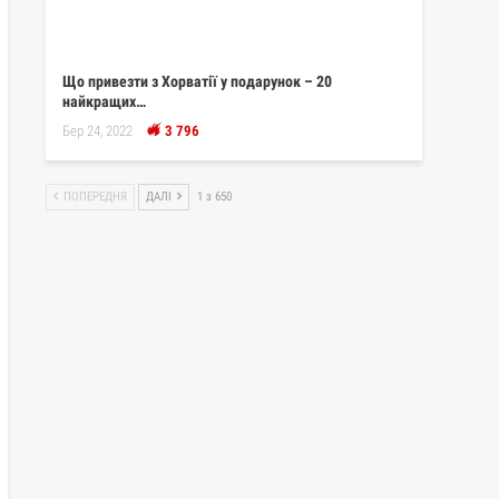
Що привезти з Хорватії у подарунок – 20
найкращих…
Бер 24, 2022
3 796
ПОПЕРЕДНЯ
ДАЛІ
1 з 650