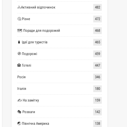
🚴Активний відпочинок
482
🤔 Різне
472
🗺 Поради для подорожей
468
🧳 Ідеї для туристів
465
🧭 Подорожі
459
🏨 Готелі
447
Росія
346
Італія
180
✍ На замітку
159
🎭 Розваги
142
🌏 Північна Америка
138