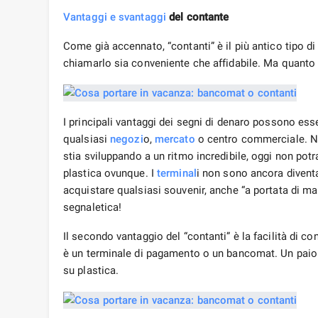
Vantaggi e svantaggi
del contante
Come già accennato, “contanti” è il più antico tipo d
chiamarlo sia conveniente che affidabile. Ma quanto
I principali vantaggi dei segni di denaro possono es
qualsiasi
negozi
o,
mercato
o centro commerciale. Non
stia sviluppando a un ritmo incredibile, oggi non potr
plastica ovunque. I
terminal
i non sono ancora diventat
acquistare qualsiasi souvenir, anche “a portata di m
segnaletica!
Il secondo vantaggio del “contanti” è la facilità di co
è un terminale di pagamento o un bancomat. Un paio 
su plastica.