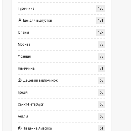
Туреччина
135
🏝 Ідеї для відпустки
131
Іспанія
127
Москва
78
Франція
78
Німеччина
71
🏖 Дешевий відпочинок
68
Греція
60
Санкт-Петербург
55
Англія
53
🌏 Південна Америка
51