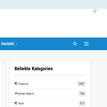
»
I VIAGGIO
Beliebte Kategorien
🌏 Європа
1427
🌟Цікаві факти
704
🌏 Азія
517