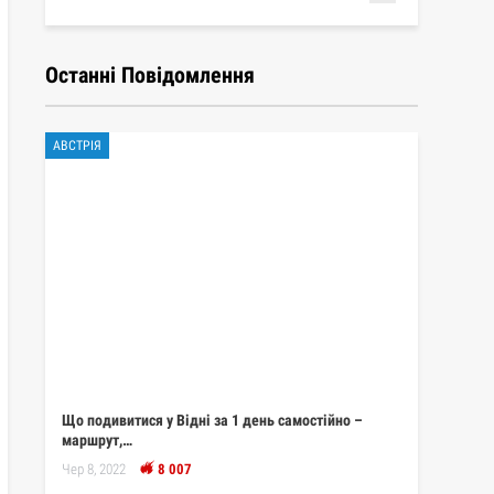
Останні Повідомлення
АВСТРІЯ
Що подивитися у Відні за 1 день самостійно –
маршрут,…
Чер 8, 2022
8 007