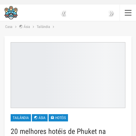
«
»
Casa
🌏 Ásia
Tailândia
TAILÂNDIA
🌏 ÁSIA
🏨 HOTÉIS
20 melhores hotéis de Phuket na