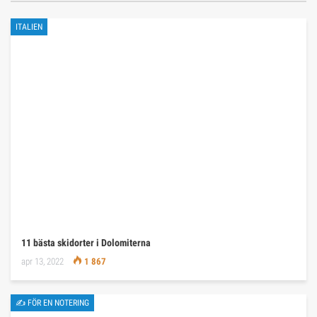
ITALIEN
11 bästa skidorter i Dolomiterna
apr 13, 2022
1 867
✍ FÖR EN NOTERING