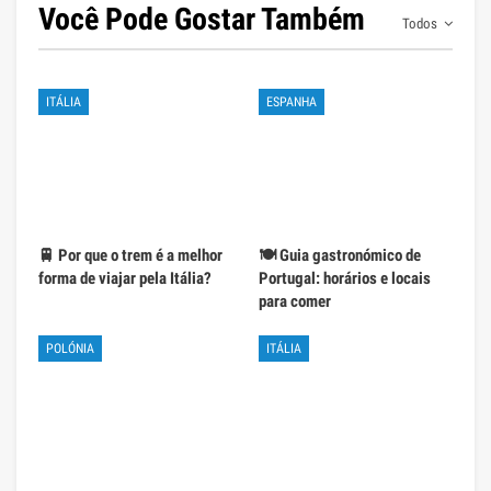
Você Pode Gostar Também
Todos
ITÁLIA
ESPANHA
🚆 Por que o trem é a melhor
🍽️ Guia gastronómico de
forma de viajar pela Itália?
Portugal: horários e locais
para comer
POLÓNIA
ITÁLIA