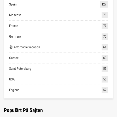
Spain
127
Moscow
78
France
77
Germany
70
🏖 Affordable vacation
64
Greece
60
Saint Petersburg
55
USA
55
England
52
Populärt På Sajten