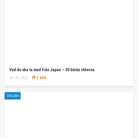
Vad du ska ta med från Japan – 20 bästa idéerna
okt 26, 2022
1 608
ITALIEN