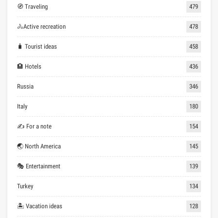
🧭 Traveling
479
🚴Active recreation
478
🧳 Tourist ideas
458
🏨 Hotels
436
Russia
346
Italy
180
✍ For a note
154
🌏 North America
145
🎭 Entertainment
139
Turkey
134
🏝 Vacation ideas
128