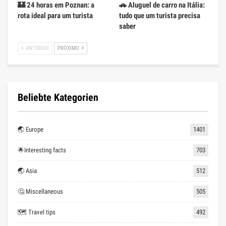
🏰 24 horas em Poznan: a
🚗 Aluguel de carro na Itália:
rota ideal para um turista
tudo que um turista precisa
saber
ANTERIOR
PRÓXIMO
Beliebte Kategorien
🌏 Europe
1401
🌟Interesting facts
703
🌏 Asia
512
🤔 Miscellaneous
505
🗺 Travel tips
492