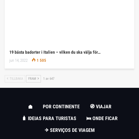
19 bästa badorter i Italien – vilken du ska välja för…
jun 14, 2022
1 505
TILLBAKA
FRAM
1 av 647
POR CONTINENTE
🧭 VIAJAR
🧳 IDEIAS PARA TURISTAS
🛌 ONDE FICAR
✈ SERVIÇOS DE VIAGEM