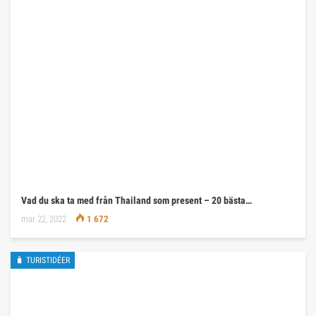
Vad du ska ta med från Thailand som present – 20 bästa…
mar 22, 2022
1 672
🧳 TURISTIDÉER