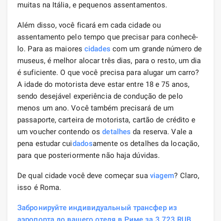
muitas na Itália, e pequenos assentamentos.
Além disso, você ficará em cada cidade ou
assentamento pelo tempo que precisar para conhecê-
lo. Para as maiores
cidades
com um grande número de
museus, é melhor alocar três dias, para o resto, um dia
é suficiente. O que você precisa para alugar um carro?
A idade do motorista deve estar entre 18 e 75 anos,
sendo desejável experiência de condução de pelo
menos um ano. Você também precisará de um
passaporte, carteira de motorista, cartão de crédito e
um voucher contendo os
detalhes
da reserva. Vale a
pena estudar cui
dados
amente os detalhes da locação,
para que posteriormente não haja dúvidas.
De qual cidade você deve começar sua
viagem
? Claro,
isso é Roma.
Забронируйте индивидуальный трансфер из
аэропорта до вашего отеля в Риме за 3 723 RUB