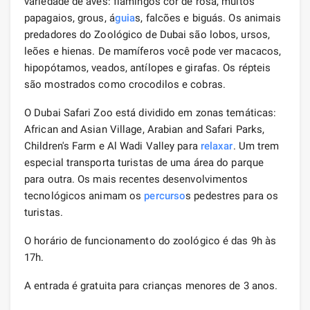
variedade de aves: flamingos cor de rosa, muitos
papagaios, grous, á
guia
s, falcões e biguás. Os animais
predadores do Zoológico de Dubai são lobos, ursos,
leões e hienas. De mamíferos você pode ver macacos,
hipopótamos, veados, antílopes e girafas. Os répteis
são mostrados como crocodilos e cobras.
O Dubai Safari Zoo está dividido em zonas temáticas:
African and Asian Village, Arabian and Safari Parks,
Children's Farm e Al Wadi Valley para
relaxar
. Um trem
especial transporta turistas de uma área do parque
para outra. Os mais recentes desenvolvimentos
tecnológicos animam os
percurso
s pedestres para os
turistas.
O horário de funcionamento do zoológico é das 9h às
17h.
A entrada é gratuita para crianças menores de 3 anos.