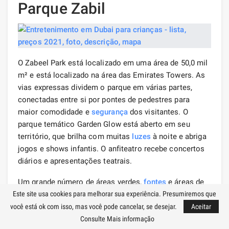
Parque Zabil
O Zabeel Park está localizado em uma área de 50,0 mil
m² e está localizado na área das Emirates Towers. As
vias expressas dividem o parque em várias partes,
conectadas entre si por pontes de pedestres para
maior comodidade e
segurança
dos visitantes. O
parque temático Garden Glow está aberto em seu
território, que brilha com muitas
luzes
à noite e abriga
jogos e shows infantis. O anfiteatro recebe concertos
diários e apresentações teatrais.
Um grande número de áreas verdes,
fontes
e áreas de
churrasco fazem do parque um ótimo lugar para passar
Este site usa cookies para melhorar sua experiência. Presumiremos que
o tempo ao ar livre. Veranistas são fornecidos com
você está ok com isso, mas você pode cancelar, se desejar.
Aceitar
caminhos para andar de bicicleta, patins e ATVs;
Consulte Mais informação