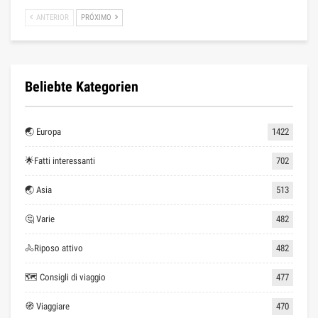
ANTERIOR
PRÓXIMO
Beliebte Kategorien
🌏 Europa
1422
🌟Fatti interessanti
702
🌏 Asia
513
🤔 Varie
482
🚴Riposo attivo
482
🗺 Consigli di viaggio
477
🧭 Viaggiare
470