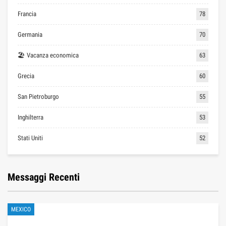
Francia
78
Germania
70
🏖 Vacanza economica
63
Grecia
60
San Pietroburgo
55
Inghilterra
53
Stati Uniti
52
Messaggi Recenti
MEXICO