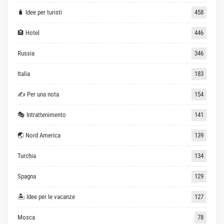
🧳 Idee per turisti
458
🏨 Hotel
446
Russia
346
Italia
183
✍ Per una nota
154
🎭 Intrattenimento
141
🌏 Nord America
139
Turchia
134
Spagna
129
🏝 Idee per le vacanze
127
Mosca
78