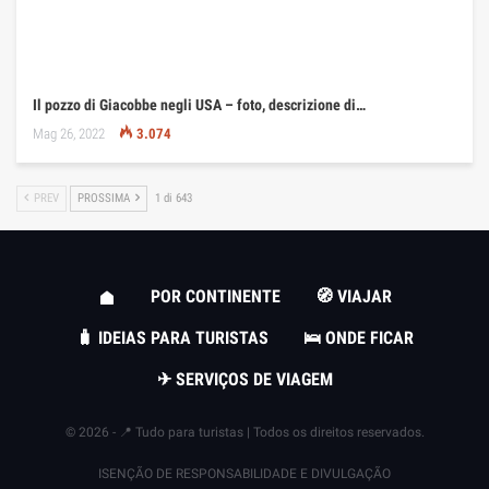
Il pozzo di Giacobbe negli USA – foto, descrizione di…
Mag 26, 2022
3.074
PREV
PROSSIMA
1 di 643
POR CONTINENTE
🧭 VIAJAR
🧳 IDEIAS PARA TURISTAS
🛌 ONDE FICAR
✈ SERVIÇOS DE VIAGEM
© 2026 - 📍 Tudo para turistas | Todos os direitos reservados.
ISENÇÃO DE RESPONSABILIDADE E DIVULGAÇÃO