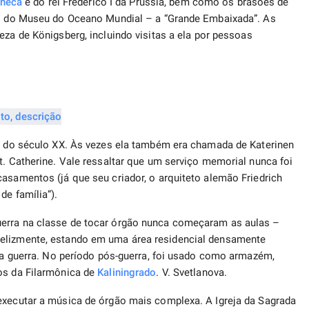
checa
e do rei Frederico I da Prússia, bem como os brasões de
ial do Museu do Oceano Mundial – a “Grande Embaixada”. As
eza de Königsberg, incluindo visitas a ela por pessoas
co do século XX. Às vezes ela também era chamada de Katerinen
t. Catherine. Vale ressaltar que um serviço memorial nunca foi
casamentos (já que seu criador, o arquiteto alemão Friedrich
de família”).
uerra na classe de tocar órgão nunca começaram as aulas –
Felizmente, estando em uma área residencial densamente
e a guerra. No período pós-guerra, foi usado como armazém,
tos da Filarmônica de
Kaliningrado
. V. Svetlanova.
executar a música de órgão mais complexa. A Igreja da Sagrada