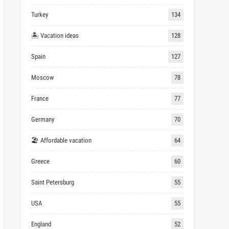
Turkey
134
🏝 Vacation ideas
128
Spain
127
Moscow
78
France
77
Germany
70
🏖 Affordable vacation
64
Greece
60
Saint Petersburg
55
USA
55
England
52