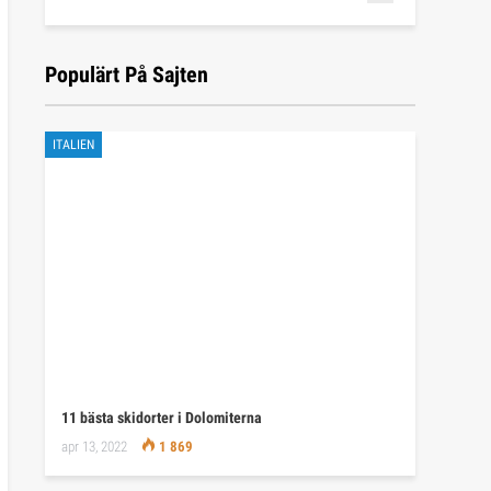
Populärt På Sajten
ITALIEN
11 bästa skidorter i Dolomiterna
apr 13, 2022
1 869