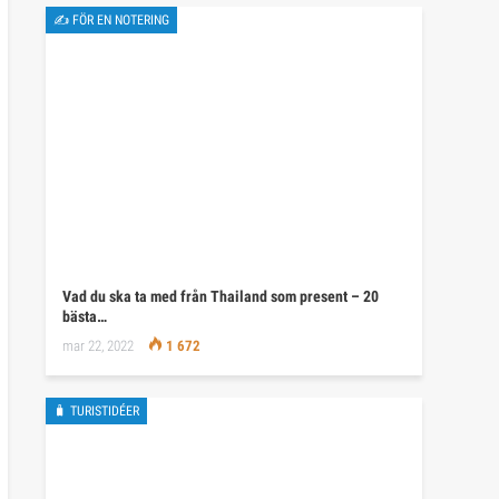
✍ FÖR EN NOTERING
Vad du ska ta med från Thailand som present – 20
bästa…
mar 22, 2022
1 672
🧳 TURISTIDÉER