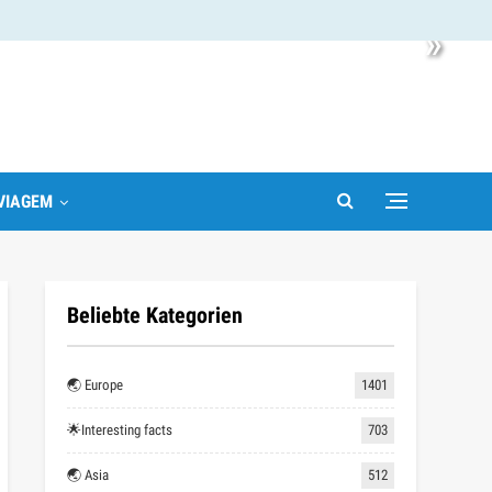
»
VIAGEM
Beliebte Kategorien
🌏 Europe
1401
🌟Interesting facts
703
🌏 Asia
512