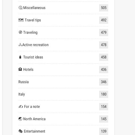
🤔 Miscellaneous
505
🗺 Travel tips
492
🧭 Traveling
479
🚴Active recreation
478
🧳 Tourist ideas
458
🏨 Hotels
436
Russia
346
Italy
180
✍ For a note
154
🌏 North America
145
🎭 Entertainment
139