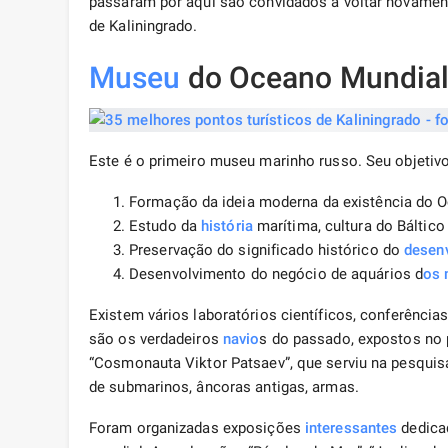
passaram por aqui são convidados a voltar novamen
de Kaliningrado.
Museu
do Oceano Mundia
Este é o primeiro museu marinho russo. Seu objetiv
Formação da ideia moderna da existência do 
Estudo da
história
marítima, cultura do Báltico
Preservação do significado histórico do
desen
Desenvolvimento do negócio de aquários d
os 
Existem vários laboratórios científicos, conferência
são os verdadeiros
navio
s do passado, expostos no 
“Cosmonauta Viktor Patsaev”, que serviu na pesquis
de submarinos, âncoras antigas, armas.
Foram organizadas exposições
interessantes
dedicad