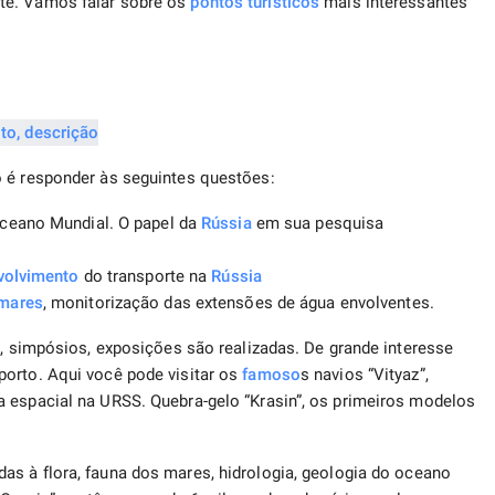
te. Vamos falar sobre os
pontos turísticos
mais interessantes
l
o é responder às seguintes questões:
Oceano Mundial. O papel da
Rússia
em sua pesquisa
volvimento
do transporte na
Rússia
mares
, monitorização das extensões de água envolventes.
s, simpósios, exposições são realizadas. De grande interesse
porto. Aqui você pode visitar os
famoso
s navios “Vityaz”,
a espacial na URSS. Quebra-gelo “Krasin”, os primeiros modelos
as à flora, fauna dos mares, hidrologia, geologia do oceano