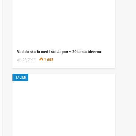
Vad du ska ta med från Japan – 20 bästa idéerna
okt 26, 2022
1 608
ITALIEN