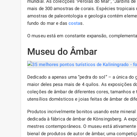
mundial. As colecções “Pérolas do Mar”, “Jardins de
mais de 300 amostras de corais. Espécies tropicais
amostras de paleontologia e geologia contém elemen
fundo do mar e das
costa
s.
O museu está em constante expansão, complementad
Museu do Âmbar
Dedicado a apenas uma “pedra do sol” – a única do 
maior deles pesa mais de 4 quilos. As exposições d
coleções de âmbar de diferentes cores, tamanhos e t
utensílios domésticos e joias feitas de âmbar de dif
Produtos incrivelmente bonitos usando este mineral
dedicada à fábrica de âmbar de Könsingsberg. A exp
mestres contemporâneos. O museu está ativamente en
bienal de produtos de autor de âmbar, uma competição