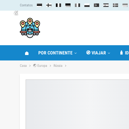
Contatos
«
POR CONTINENTE
🧭 VIAJAR
🧳 I
Casa
🌏 Europa
Rússia