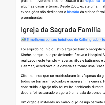
prussiano Albrecht I, do rei Ottakar II da
República T
algumas casas e terras. Desde 2005, existe uma fil
exposições são dedicadas à
história
da cidade fortal
proeminentes.
Igreja da Sagrada Família
Foi erguido no início Estilo arquitectónico neogóti
Kirche, porque. nas proximidades ficava o Hospital S
realizado neste templo – apenas ritos e batismos e 
Heitman, acreditava que deveria se tornar uma “casa 
Oito meninos que se matricularam às vésperas da g
todos se tornaram soldados e morreram na guerra. 
construída, a igreja não foi muito danificada durant
depois foi restaurado e agora é uma sala de concer
Um órgão é instalado no salão, cujo design permite 