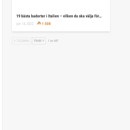
19 bästa badorter i Italien – vilken du ska välja för…
jun 14, 2022
1 508
TILLBAKA
FRAM
1 av 647