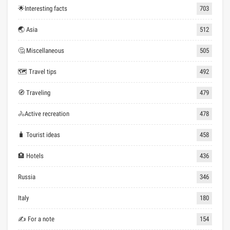
🌟Interesting facts
703
🌏 Asia
512
🤔 Miscellaneous
505
🗺 Travel tips
492
🧭 Traveling
479
🚴Active recreation
478
🧳 Tourist ideas
458
🏨 Hotels
436
Russia
346
Italy
180
✍ For a note
154