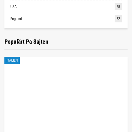
USA
55
England
52
Populärt På Sajten
ITALIEN