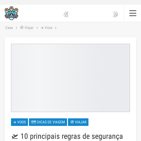
«
»
Casa
🧭 Viajar
✈️ Voos
✈️ VOOS
🗺 DICAS DE VIAGEM
🧭 VIAJAR
🛫 10 principais regras de segurança