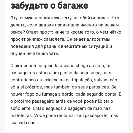
забудьте о багаже
Эту, самую неприятную тему, не обойти никак. Что
делать, если авария произошла именно на вашем
рейсе? Ответ прост: ничего кроме того, о чём чётко
просит экипаж самолёта. Он знает алгоритмы
поведения для разных внештатных ситуаций и
обучен не паниковать.
O pior acontece quando o avião chega ao solo, os
passageiros estão a um passo da segurança, mas
contrariando as exigências da tripulação, salvam não
só a si próprios, mas também os seus pertences. Se
houver fogo ou fumaça a bordo, cada segundo conta. E
o próximo passageiro atrás de você pode não ter o
suficiente. Então esqueça a bagagem de mão nas
prateleiras. Você pode restaurar seu passaporte, mas
sua vida não.