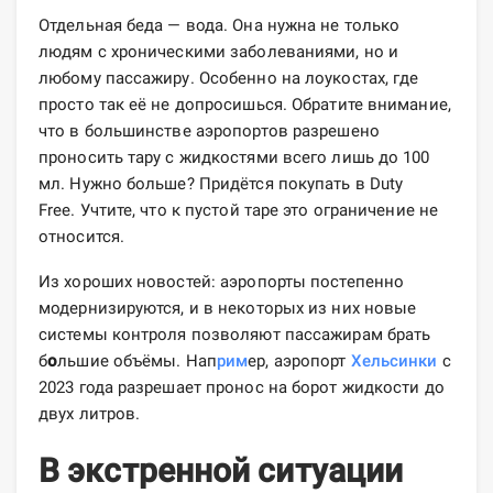
Отдельная беда — вода. Она нужна не только
людям с хроническими заболеваниями, но и
любому пассажиру. Особенно на лоукостах, где
просто так её не допросишься. Обратите внимание,
что в большинстве аэропортов разрешено
проносить тару с жидкостями всего лишь до 100
мл. Нужно больше? Придётся покупать в Duty
Free. Учтите, что к пустой таре это ограничение не
относится.
Из хороших новостей: аэропорты постепенно
модернизируются, и в некоторых из них новые
системы контроля позволяют пассажирам брать
б
о
льшие объёмы. Нап
рим
ер, аэропорт
Хельсинки
с
2023 года разрешает пронос на борот жидкости до
двух литров.
В экстренной ситуации