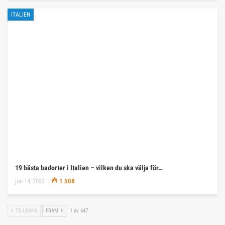
ITALIEN
19 bästa badorter i Italien – vilken du ska välja för…
jun 14, 2022
1 508
TILLBAKA
FRAM
1 av 647