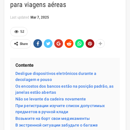
para viagens aéreas
Last updated
Mar 7, 2025
52
Share
Contente
Desligue dispositivos eletrônicos durante a
decolagem e pouso
Os encostos dos bancos estão na posição padrão, as
janelas estão abertas
Não se levante da cadeira novamente
При регистрации изучите список допустимых
предметов в ручной клади
Возьмите на борт свои медикаменты
В экстренной ситуации забудьте о багаже