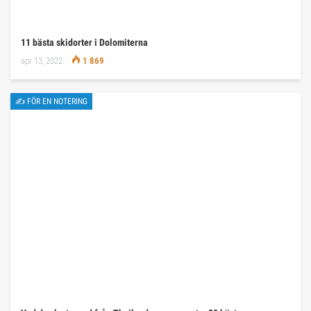
11 bästa skidorter i Dolomiterna
apr 13, 2022
1 869
✍ FÖR EN NOTERING