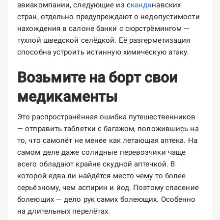
авиакомпании, следующие из с
канди
навских
стран, отдельно предупреждают о недопустимости
нахождения в салоне банки с сюрстрёмингом —
тухлой шведской селёдкой. Её разгерметизация
способна устроить истинную химическую атаку.
Возьмите на борт свои
медикаменты
Это распространённая ошибка путешественников
— отправить таблетки с багажом, положившись на
то, что самолёт не менее как летающая аптека. На
самом деле даже солидные перевозчики чаще
всего обладают крайне скудной аптечкой. В
которой едва ли найдётся место чему-то более
серьёзному, чем аспирин и йод. Поэтому спасение
болеющих — дело рук самих болеющих. Особенно
на длительных перелётах.