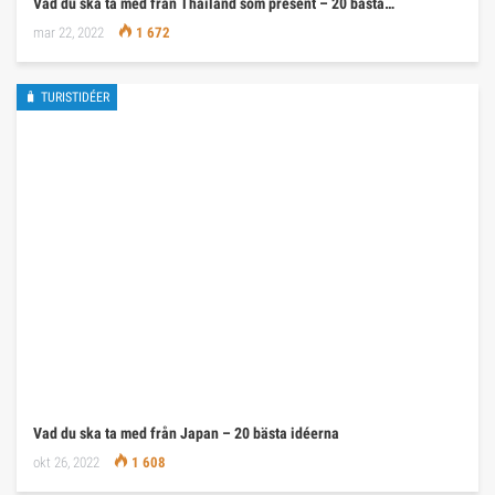
Vad du ska ta med från Thailand som present – 20 bästa…
mar 22, 2022
1 672
🧳 TURISTIDÉER
Vad du ska ta med från Japan – 20 bästa idéerna
okt 26, 2022
1 608