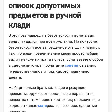
список допустимых
предметов в ручной
клади
В этот раз навредить безопасности полёта вам
вряд ли удастся при всём желании. На контроле
безопасности всё запрещённое отыщут и изымут.
Так что ваши превентивные меры просто избавят
вас от ненужных трат и потерь. Если везёте с собой
в салоне питомца, прочитайте
советы
бывалых
путешественников о том, как это правильно
делать.
На борт нельзя брать колющие и режущие
предметы, оружие, огнеопасные и взрывчатые
вещества (в том числе пиротехнику), токсичные и
радиоактивные
мате
риалы, перекиси, ядовитые
вещества.