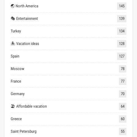
🌏 North America
145
🎭 Entertainment
139
Turkey
134
🏝 Vacation ideas
128
Spain
127
Moscow
78
France
77
Germany
70
🏖 Affordable vacation
64
Greece
60
Saint Petersburg
55