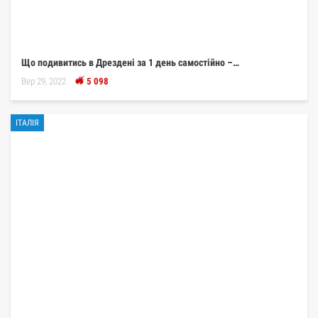
Що подивитись в Дрездені за 1 день самостійно –…
Вер 29, 2022
5 098
ІТАЛІЯ