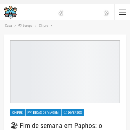
«
»
Casa
🌏 Europa
Chipre
CHIPRE
🗺 DICAS DE VIAGEM
🤔 DIVERSOS
🏖️ Fim de semana em Paphos: o