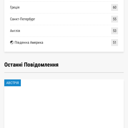
Греція
60
Санкт-Петербург
55
Англія
53
🌏 Південна Америка
51
Останні Повідомлення
АВСТРІЯ