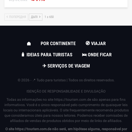
ПОПЕРЕДНЯ
ДАЛІ
1 з 650
POR CONTINENTE
🧭 VIAJAR
🧳 IDEIAS PARA TURISTAS
🛌 ONDE FICAR
✈ SERVIÇOS DE VIAGEM
© 2026 - 📍 Tudo para turistas | Todos os direitos reservados.
ISENÇÃO DE RESPONSABILIDADE E DIVULGAÇÃO
Todas as informações no site
https://tourism.com.de
são apenas para fins
informativos. Você é o único responsável pelo cumprimento de quaisquer leis
locais ou internacionais aplicáveis. O site frequentemente recomenda produtos
que consideramos úteis para nossos leitores. Podemos receber comissões de
afiliados de vendas de produtos obtidos por meio de links de afiliados.
O site
https://tourism.com.de
não será, em hipótese alguma, responsável por