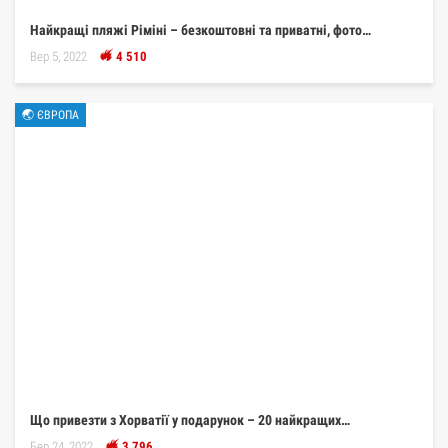
Найкращі пляжі Ріміні – безкоштовні та приватні, фото…
Вер 5, 2022
4 510
🌏 ЄВРОПА
Що привезти з Хорватії у подарунок – 20 найкращих…
Бер 24, 2022
3 796