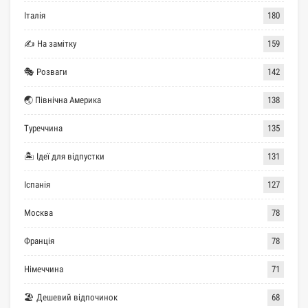
Італія
180
✍ На замітку
159
🎭 Розваги
142
🌏 Північна Америка
138
Туреччина
135
🏝 Ідеї для відпустки
131
Іспанія
127
Москва
78
Франція
78
Німеччина
71
🏖 Дешевий відпочинок
68