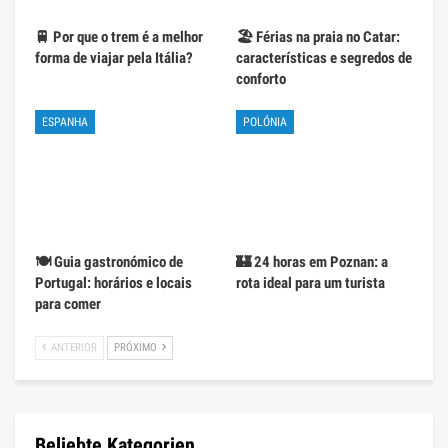
🚆 Por que o trem é a melhor
🏖️ Férias na praia no Catar:
forma de viajar pela Itália?
características e segredos de
conforto
ESPANHA
POLÓNIA
🍽️ Guia gastronómico de
🏰 24 horas em Poznan: a
Portugal: horários e locais
rota ideal para um turista
para comer
ANTERIOR
PRÓXIMO
Beliebte Kategorien