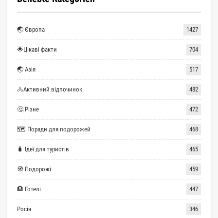
🌏 Європа
1427
🌟Цікаві факти
704
🌏 Азія
517
🚴Активний відпочинок
482
🤔 Різне
472
🗺 Поради для подорожей
468
🧳 Ідеї для туристів
465
🧭 Подорожі
459
🏨 Готелі
447
Росія
346