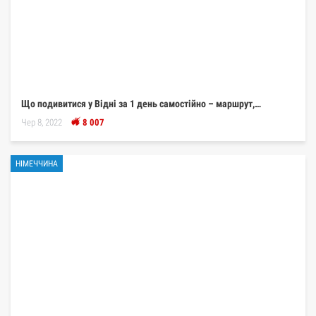
Що подивитися у Відні за 1 день самостійно – маршрут,…
Чер 8, 2022
8 007
НІМЕЧЧИНА