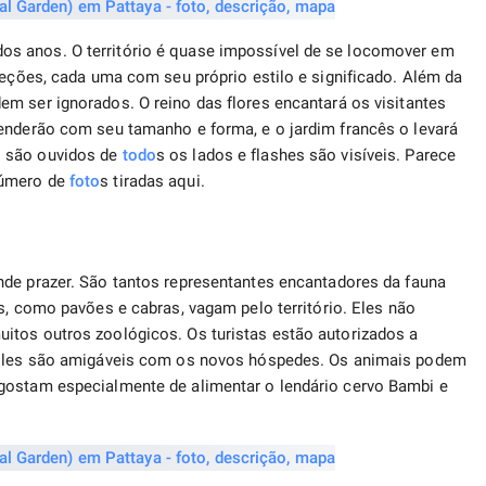
s anos. O território é quase impossível de se locomover em
seções, cada uma com seu próprio estilo e significado. Além da
m ser ignorados. O reino das flores encantará os visitantes
enderão com seu tamanho e forma, e o jardim francês o levará
s são ouvidos de
todo
s os lados e flashes são visíveis. Parece
número de
foto
s tiradas aqui.
de prazer. São tantos representantes encantadores da fauna
as, como pavões e cabras, vagam pelo território. Eles não
itos outros zoológicos. Os turistas estão autorizados a
 Eles são amigáveis ​​com os novos hóspedes. Os animais podem
gostam especialmente de alimentar o lendário cervo Bambi e