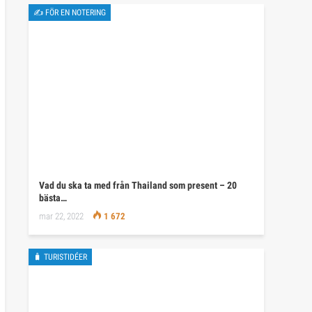
✍ FÖR EN NOTERING
Vad du ska ta med från Thailand som present – 20
bästa…
mar 22, 2022
1 672
🧳 TURISTIDÉER