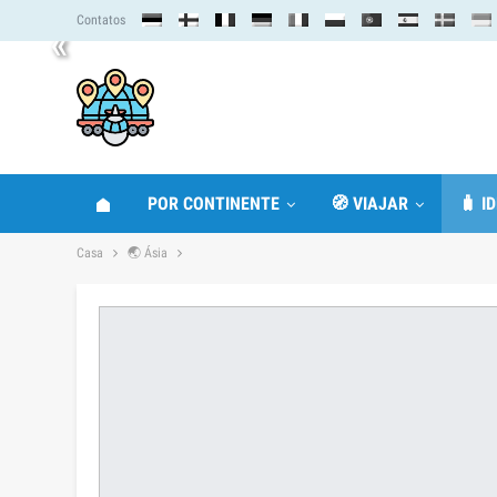
Contatos
«
POR CONTINENTE
🧭 VIAJAR
🧳 I
Casa
🌏 Ásia