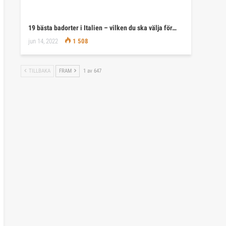
19 bästa badorter i Italien – vilken du ska välja för…
jun 14, 2022
1 508
TILLBAKA
FRAM
1 av 647