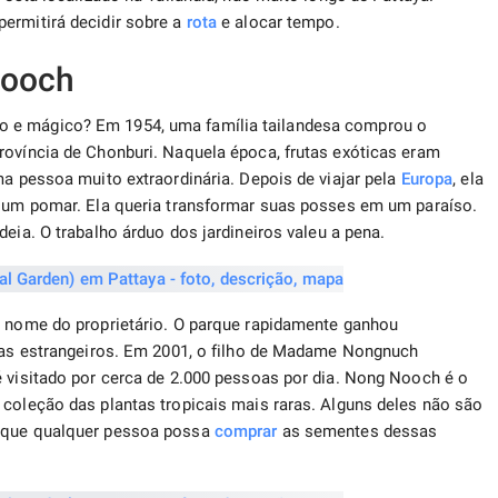
permitirá decidir sobre a
rota
e alocar tempo.
Nooch
o e mágico? Em 1954, uma família tailandesa comprou o
rovíncia de Chonburi. Naquela época, frutas exóticas eram
ma pessoa muito extraordinária. Depois de viajar pela
Europa
, ela
e um pomar. Ela queria transformar suas posses em um paraíso.
ideia. O trabalho árduo dos jardineiros valeu a pena.
o nome do proprietário. O parque rapidamente ganhou
stas estrangeiros. Em 2001, o filho de Madame Nongnuch
é visitado por cerca de 2.000 pessoas por dia. Nong Nooch é o
 coleção das plantas tropicais mais raras. Alguns deles não são
l que qualquer pessoa possa
comprar
as sementes dessas