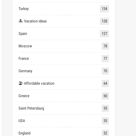
Turkey
134
🏝 Vacation ideas
128
Spain
127
Moscow
78
France
77
Germany
70
🏖 Affordable vacation
64
Greece
60
Saint Petersburg
55
USA
55
England
52