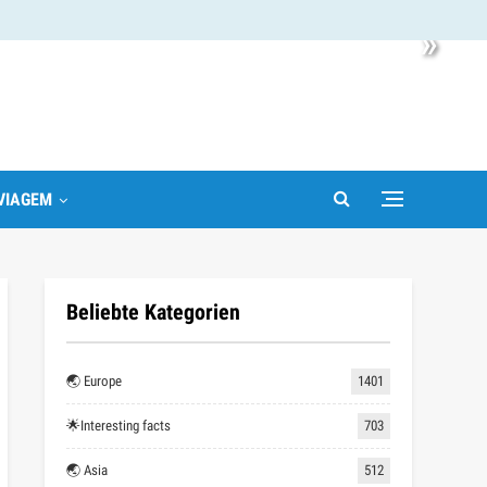
»
VIAGEM
Beliebte Kategorien
🌏 Europe
1401
🌟Interesting facts
703
🌏 Asia
512