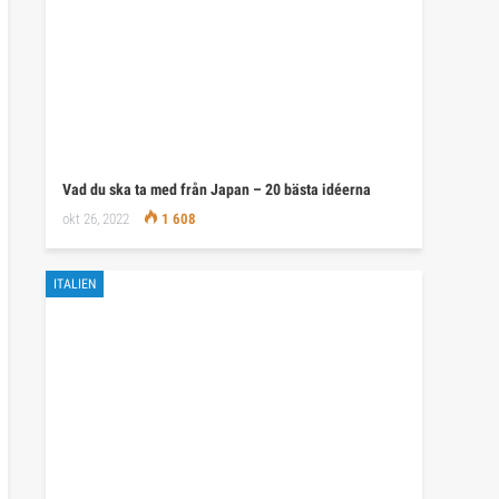
Vad du ska ta med från Japan – 20 bästa idéerna
okt 26, 2022
1 608
ITALIEN