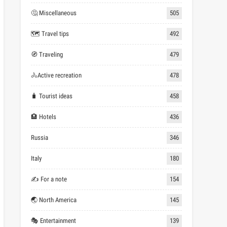
🤔 Miscellaneous
505
🗺 Travel tips
492
🧭 Traveling
479
🚴Active recreation
478
🧳 Tourist ideas
458
🏨 Hotels
436
Russia
346
Italy
180
✍ For a note
154
🌏 North America
145
🎭 Entertainment
139