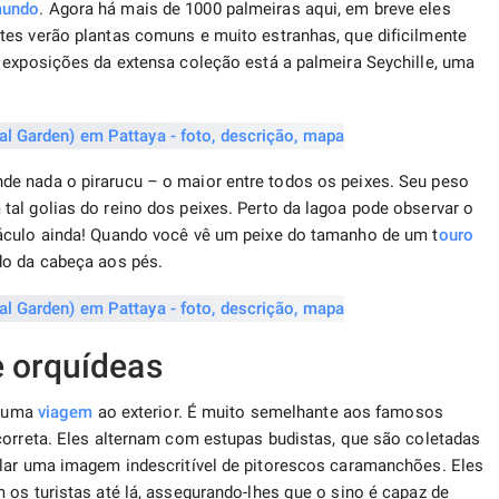
mundo
. Agora há mais de 1000 palmeiras aqui, em breve eles
tes verão plantas comuns e muito estranhas, que dificilmente
 exposições da extensa coleção está a palmeira Seychille, uma
e nada o pirarucu – o maior entre todos os peixes. Seu peso
al golias do reino dos peixes. Perto da lagoa pode observar o
áculo ainda! Quando você vê um peixe do tamanho de um t
ouro
do da cabeça aos pés.
e orquídeas
r uma
viagem
ao exterior. É muito semelhante aos famosos
correta. Eles alternam com estupas budistas, que são coletadas
plar uma imagem indescritível de pitorescos caramanchões. Eles
 os turistas até lá, assegurando-lhes que o sino é capaz de