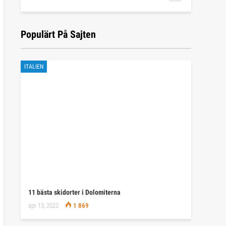
Populärt På Sajten
ITALIEN
11 bästa skidorter i Dolomiterna
apr 13, 2022
1 869