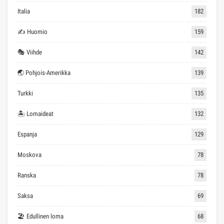
Italia
182
✍ Huomio
159
🎭 Viihde
142
🌏 Pohjois-Amerikka
139
Turkki
135
🏝 Lomaideat
132
Espanja
129
Moskova
78
Ranska
78
Saksa
69
🏖 Edullinen loma
68