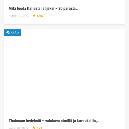
Mitä tuoda Italiasta lahjaksi – 20 parasta…
huhti 12, 2022
694
🌏 AASIA
Thaimaan hedelmät – valokuva nimillä ja kuvauksilla,…
kesä 28, 2022
671