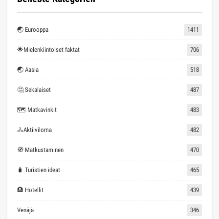
🌏 Eurooppa
1411
🌟Mielenkiintoiset faktat
706
🌏 Aasia
518
🤔 Sekalaiset
487
🗺 Matkavinkit
483
🚴Aktiiviloma
482
🧭 Matkustaminen
470
🧳 Turistien ideat
465
🏨 Hotellit
439
Venäjä
346