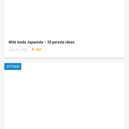
Mitä tuoda Japanista – 20 parasta ideaa
loka 26, 2022
747
VIETNAM