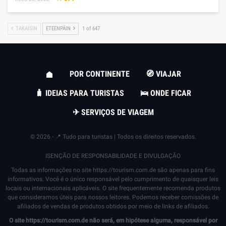
TAKAISIN
ETEENPÄIN
1 of 647
POR CONTINENTE
🧭 VIAJAR
🧳 IDEIAS PARA TURISTAS
🛌 ONDE FICAR
✈ SERVIÇOS DE VIAGEM
© 2026 - 📍 Tudo para turistas | Todos os direitos reservados.
ISENÇÃO DE RESPONSABILIDADE E DIVULGAÇÃO
Todas as informações no site
https://tourism.com.de
são apenas para fins
informativos. Você é o único responsável pelo cumprimento de quaisquer leis
locais ou internacionais aplicáveis. O site frequentemente recomenda produtos
que consideramos úteis para nossos leitores. Podemos receber comissões de
afiliados de vendas de produtos obtidos por meio de links de afiliados.
O site
https://tourism.com.de
não será, em hipótese alguma, responsável por