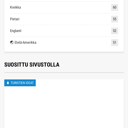
Kreikka
60
Pietari
55
Englanti
52
🌏 Etelä-Amerikka
51
SUOSITTU SIVUSTOLLA
🧳 TURISTIEN IDEAT