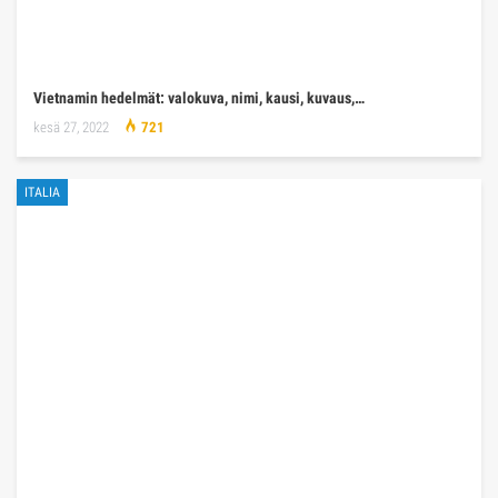
Vietnamin hedelmät: valokuva, nimi, kausi, kuvaus,…
kesä 27, 2022
721
ITALIA